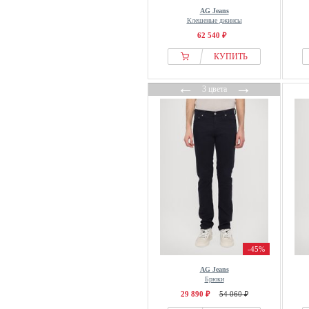
AG Jeans
Клешеные джинсы
62 540 ₽
КУПИТЬ
←
→
3 цвета
-45%
AG Jeans
Брюки
29 890 ₽
54 060 ₽