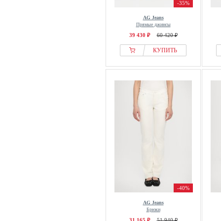
-35%
AG Jeans
Прямые джинсы
39 430 ₽
60 420 ₽
КУПИТЬ
-40%
AG Jeans
Брюки
31 165 ₽
51 940 ₽