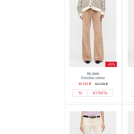
-45%
AG Jeans
Клешеные джинсы
34 555 ₽
62 540 ₽
КУПИТЬ