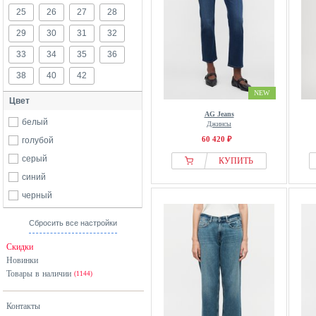
25
26
27
28
29
30
31
32
33
34
35
36
38
40
42
NEW
Цвет
AG Jeans
белый
Джинсы
60 420 ₽
голубой
серый
КУПИТЬ
синий
черный
Сбросить все настройки
Скидки
Новинки
Товары в наличии
(1144)
Контакты