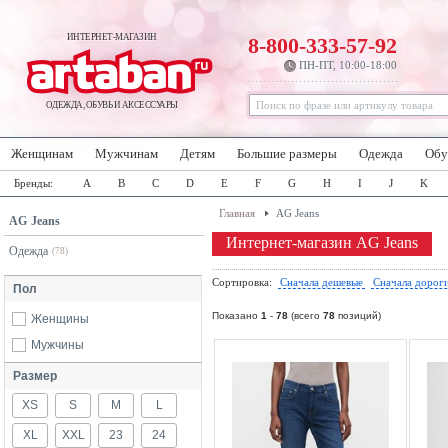
ИНТЕРНЕТ-МАГАЗИН
8-800-333-57-92
ПН-ПТ, 10:00-18:00
ОДЕЖДА, ОБУВЬ И АКСЕССУАРЫ
Женщинам
Мужчинам
Детям
Большие размеры
Одежда
Обу
Бренды:
A
B
C
D
E
F
G
H
I
J
K
Главная
AG Jeans
AG Jeans
Интернет-магазин AG Jeans
Одежда
(78)
Сортировка:
Сначала дешевые
Сначала дорог
Пол
Показано
1
-
78
(всего
78
позиций)
Женщины
Мужчины
Размер
XS
S
M
L
XL
XXL
23
24