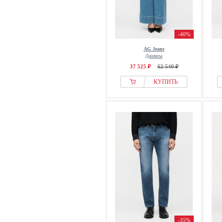
-40%
AG Jeans
Джинсы
37 525 ₽
62 540 ₽
КУПИТЬ
-35%