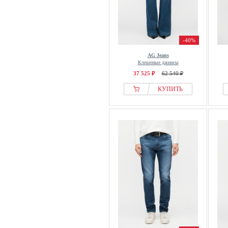
-40%
AG Jeans
Клешеные джинсы
37 525 ₽
62 540 ₽
КУПИТЬ