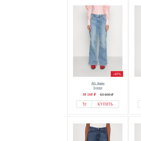
-40%
AG Jeans
Брюки
38 160 ₽
63 600 ₽
КУПИТЬ