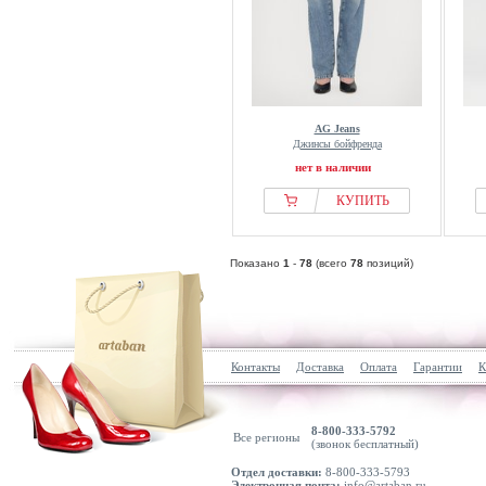
AG Jeans
Джинсы бойфренда
нет в наличии
КУПИТЬ
Показано
1
-
78
(всего
78
позиций)
Контакты
Доставка
Оплата
Гарантии
К
8-800-333-5792
Все регионы
(звонок бесплатный)
Отдел доставки:
8-800-333-5793
Электронная почта:
info@artaban.ru