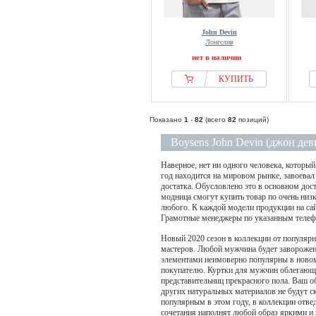
John Devin
Лонгслив
нет в наличии
КУПИТЬ
Показано
1
-
82
(всего
82
позиций)
Boysens John Devin (джон дев
Наверное, нет ни одного человека, который
год находится на мировом рынке, завоевал
достатка. Обусловлено это в основном до
модница смогут купить товар по очень ни
любого. К каждой модели продукции на са
Грамотные менеджеры по указанным телефон
Новый 2020 сезон в коллекции от популярн
мастеров. Любой мужчина будет заворожен
элементами неимоверно популярны в новом
покупателю. Куртки для мужчин облегающе
представительниц прекрасного пола. Ваш о
других натуральных материалов не будут с
популярным в этом году, в коллекции отвед
сочетания наполнят любой образ яркими и