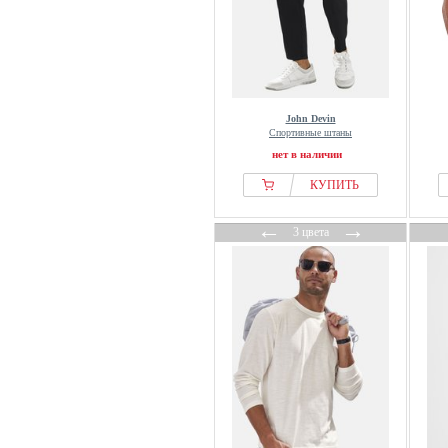
John Devin
Спортивные штаны
нет в наличии
КУПИТЬ
←
→
3 цвета