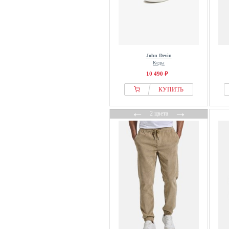
John Devin
Кеды
10 490 ₽
КУПИТЬ
←
→
2 цвета