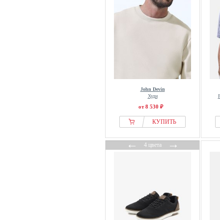
John Devin
Худи
от 8 530 ₽
КУПИТЬ
←
→
4 цвета