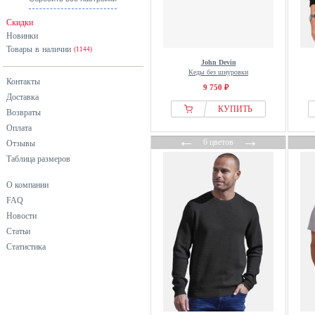
розовый
Скидки
серый
Новинки
Товары в наличии
синий
(1144)
John Devin
фиолетовый
Кеды без шнуровки
Контакты
хаки
9 750 ₽
Доставка
черный
КУПИТЬ
Возвраты
Оплата
←
→
6 цветов
Отзывы
Таблица размеров
О компании
FAQ
Новости
Статьи
Статистика