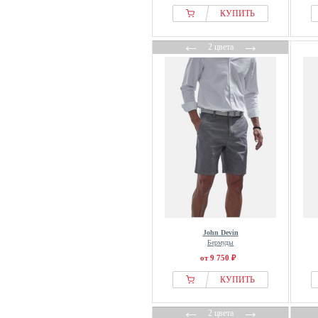
КУПИТЬ
←
→
2 цвета
John Devin
Бермуды
от 9 750 ₽
КУПИТЬ
←
→
2 цвета