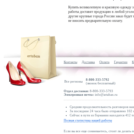
Купить великолепную и красивую одежду з
работы доставят продукцию в любой уголо
другие крупные города России заказ будет
не вносить предварительную оплату.
Контакты
Доставка
Оплата
Гарантии
К
8-800-333-5792
Все регионы
(звонок бесплатный)
Отдел доставки:
8-800-333-5793
Электронная почта:
info@artaban.ru
Средняя продолжительность разговоров наши
За последние 24 часа было отправлено 102 
Сейчас в пути из Германии находится 412 т
Полная статистика нашей работы
Если вы все еще сомневаетесь, стоит ли делать 