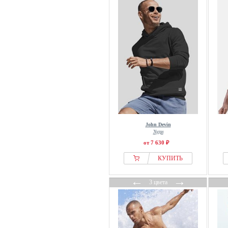
John Devin
Худи
от 7 630 ₽
КУПИТЬ
←
→
3 цвета