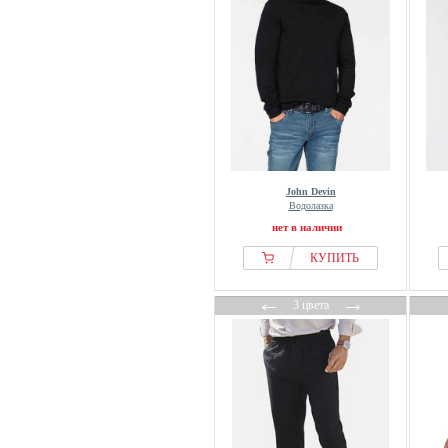
John Devin
Водолазка
нет в наличии
КУПИТЬ
←
→
3 цвета