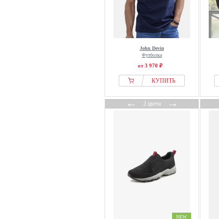
John Devin
Футболка
от 3 970 ₽
КУПИТЬ
←
→
2 цвета
NEW