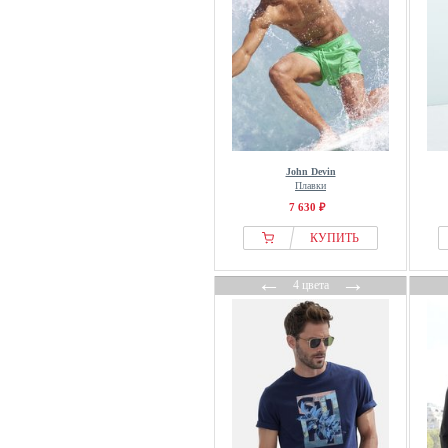
John Devin
Плавки
7 630 ₽
КУПИТЬ
←
→
4 цвета