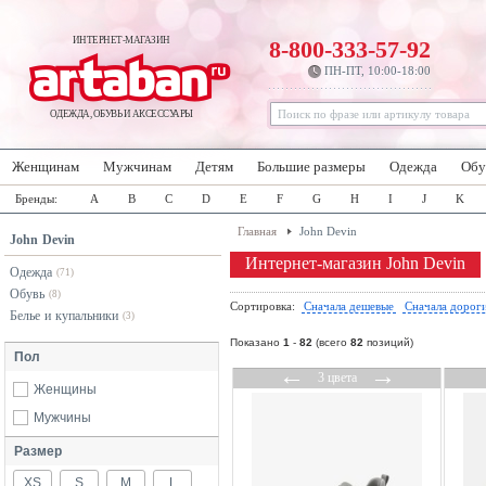
ИНТЕРНЕТ-МАГАЗИН
8-800-333-57-92
ПН-ПТ, 10:00-18:00
ОДЕЖДА, ОБУВЬ И АКСЕССУАРЫ
Женщинам
Мужчинам
Детям
Большие размеры
Одежда
Обу
Бренды:
A
B
C
D
E
F
G
H
I
J
K
Главная
John Devin
John Devin
Интернет-магазин John Devin
Одежда
(71)
Обувь
(8)
Сортировка:
Сначала дешевые
Сначала дорог
Белье и купальники
(3)
Показано
1
-
82
(всего
82
позиций)
Пол
←
→
3 цвета
Женщины
Мужчины
Размер
XS
S
M
L