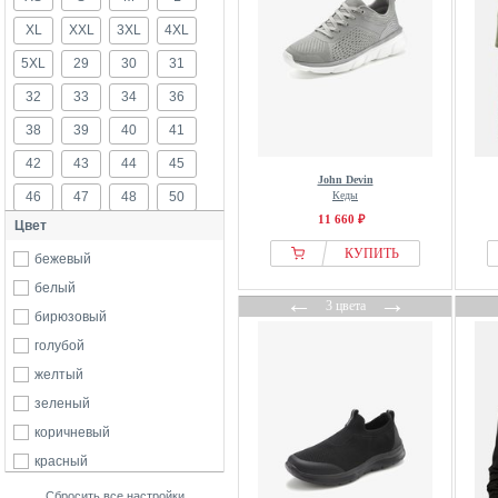
XL
XXL
3XL
4XL
5XL
29
30
31
32
33
34
36
38
39
40
41
42
43
44
45
John Devin
46
47
48
50
Кеды
11 660 ₽
Цвет
52
54
56
58
КУПИТЬ
бежевый
60
62
64
66
белый
68
70
←
→
3 цвета
бирюзовый
голубой
желтый
зеленый
коричневый
красный
оранжевый
Сбросить все настройки