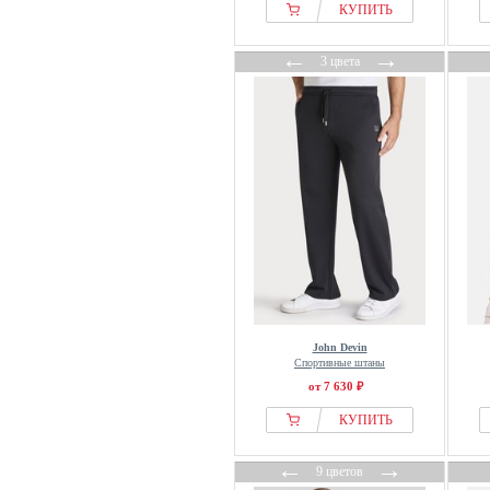
КУПИТЬ
←
→
3 цвета
John Devin
Спортивные штаны
от 7 630 ₽
КУПИТЬ
←
→
9 цветов