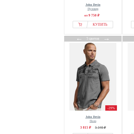
John Devin
Пуловер
от 9 750 ₽
КУПИТЬ
←
→
5 цветов
-29%
John Devin
Поло
3 815 ₽
5 340 ₽