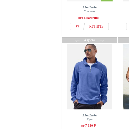
John Devin
Слипоны
нет в наличии
КУПИТЬ
←
→
4 цвета
John Devin
Худи
от 7 630 ₽