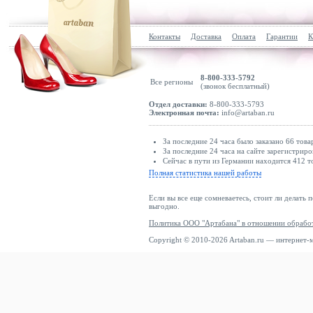
Контакты
Доставка
Оплата
Гарантии
К
8-800-333-5792
Все регионы
(звонок бесплатный)
Отдел доставки:
8-800-333-5793
Электронная почта:
info@artaban.ru
За последние 24 часа было заказано 66 това
За последние 24 часа на сайте зарегистриро
Сейчас в пути из Германии находится 412 т
Полная статистика нашей работы
Если вы все еще сомневаетесь, стоит ли делать 
выгодно.
Политика ООО "Артабана" в отношении обрабо
Copyright © 2010-2026 Artaban.ru — интернет-