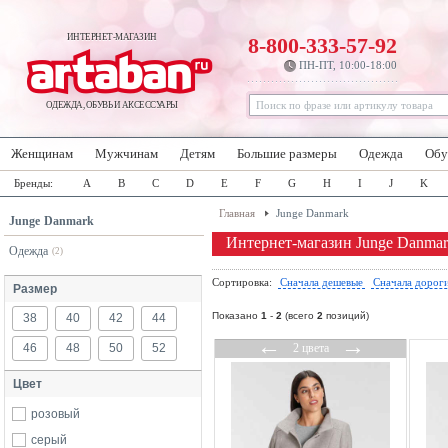
ИНТЕРНЕТ-МАГАЗИН
8-800-333-57-92
ПН-ПТ, 10:00-18:00
ОДЕЖДА, ОБУВЬ И АКСЕССУАРЫ
Женщинам
Мужчинам
Детям
Большие размеры
Одежда
Обу
Бренды:
A
B
C
D
E
F
G
H
I
J
K
Главная
Junge Danmark
Junge Danmark
Интернет-магазин Junge Danma
Одежда
(2)
Сортировка:
Сначала дешевые
Сначала дорог
Размер
Показано
1
-
2
(всего
2
позиций)
38
40
42
44
←
→
46
48
50
52
2 цвета
Цвет
розовый
серый