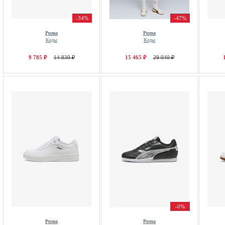
-34%
-47%
Puma
Puma
Кеды
Кеды
9 785 ₽
14 830 ₽
15 465 ₽
29 040 ₽
-0%
Puma
Puma