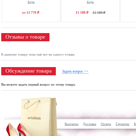
Кеды
Кеды
от 13 770 ₽
11 180 ₽
11 180 ₽
Отзывы о товаре
К данному товару пока ещё нет ни одного отзыва.
Обсуждение товара
Задать вопрос >>
Вы можете задать первый вопрос по этому товару.
Контакты
Доставка
Оплата
Гарантии
К