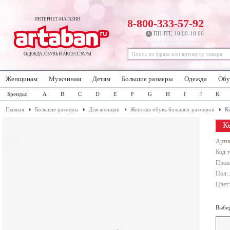
ИНТЕРНЕТ-МАГАЗИН
8-800-333-57-92
ПН-ПТ, 10:00-18:00
ОДЕЖДА, ОБУВЬ И АКСЕССУАРЫ
Женщинам
Мужчинам
Детям
Большие размеры
Одежда
Обу
Бренды:
A
B
C
D
E
F
G
H
I
J
K
Главная
Большие размеры
Для женщин
Женская обувь больших размеров
К
К
Арти
Код т
Прои
Пол:
Цвет
Выбер