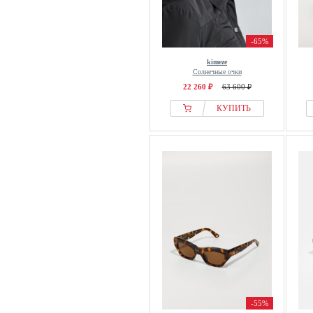
-65%
kimeze
Солнечные очки
22 260 ₽
63 600 ₽
КУПИТЬ
-55%