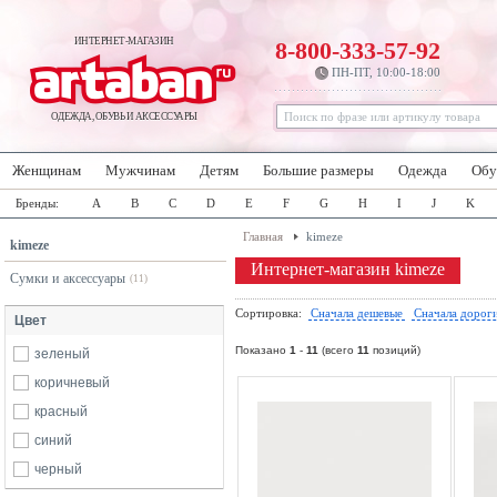
ИНТЕРНЕТ-МАГАЗИН
8-800-333-57-92
ПН-ПТ, 10:00-18:00
ОДЕЖДА, ОБУВЬ И АКСЕССУАРЫ
Женщинам
Мужчинам
Детям
Большие размеры
Одежда
Обу
Бренды:
A
B
C
D
E
F
G
H
I
J
K
Главная
kimeze
kimeze
Интернет-магазин kimeze
Сумки и аксессуары
(11)
Сортировка:
Сначала дешевые
Сначала дорог
Цвет
Показано
1
-
11
(всего
11
позиций)
зеленый
коричневый
красный
синий
черный