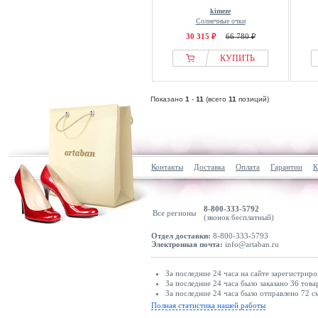
kimeze
Солнечные очки
30 315 ₽
66 780 ₽
КУПИТЬ
Показано
1
-
11
(всего
11
позиций)
Контакты
Доставка
Оплата
Гарантии
К
8-800-333-5792
Все регионы
(звонок бесплатный)
Отдел доставки:
8-800-333-5793
Электронная почта:
info@artaban.ru
За последние 24 часа на сайте зарегистриро
За последние 24 часа было заказано 36 това
За последние 24 часа было отправлено 72 с
Полная статистика нашей работы