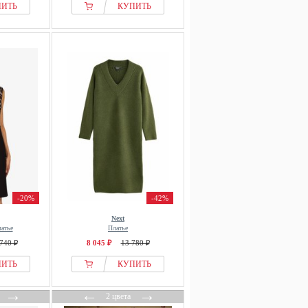
ПИТЬ
КУПИТЬ
-20%
-42%
Next
атье
Платье
740 ₽
8 045 ₽
13 780 ₽
ПИТЬ
КУПИТЬ
→
←
→
2 цвета