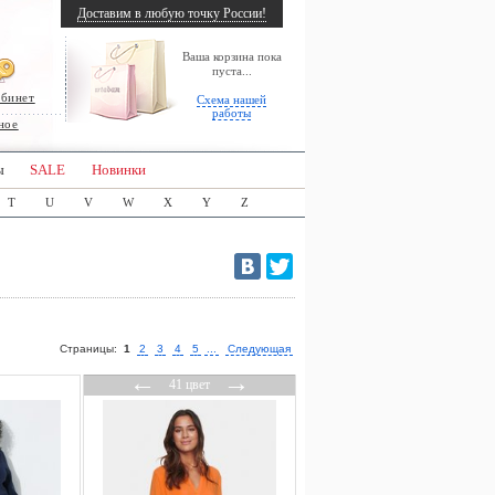
Доставим в любую точку России!
Ваша корзина пока
пуста...
абинет
Схема нашей
работы
ное
ы
SALE
Новинки
T
U
V
W
X
Y
Z
Страницы:
1
2
3
4
5
...
Следующая
←
→
41 цвет