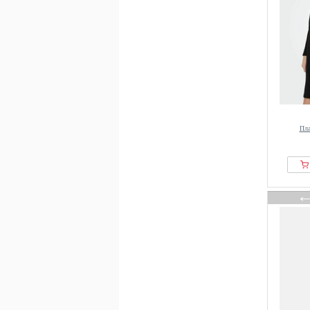
DANAMADE
Dangerous DNGRS
DAY BIRGER ET MIKKELSEN
Dea Kudibal
Deeluxe
Designers Remix
Desigual
Пла
Diane von Furstenberg
Diesel
DKNY
Donde Esteban
Doris Streich
Dreimaster
Drykorn
ECOALF
EDITED
Eight2Nine