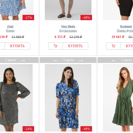
-27%
-48%
Zizzi
Vero Moda
Kraimod
Платье
Блузка-платье
Платье футл
530 ₽
11 660 ₽
6 355 ₽
12 240 ₽
29 665 ₽
42 
КУПИТЬ
КУПИТЬ
КУ
←
→
←
→
←
3 цвета
3 цвета
2 цвета
-54%
-48%