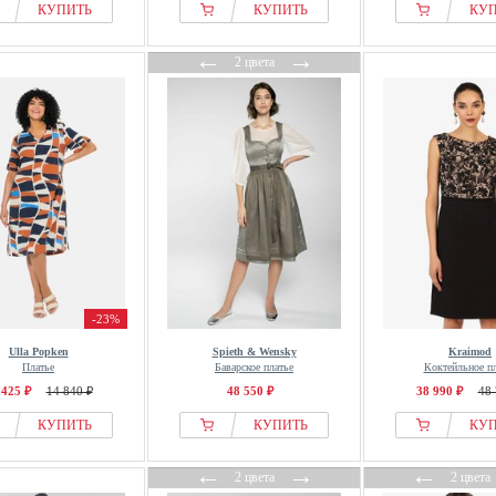
КУПИТЬ
КУПИТЬ
КУ
←
→
2 цвета
-23%
Ulla Popken
Spieth & Wensky
Kraimod
Платье
Баварское платье
Коктейльное пл
 425 ₽
14 840 ₽
48 550 ₽
38 990 ₽
48 
КУПИТЬ
КУПИТЬ
КУ
←
→
←
2 цвета
2 цвета