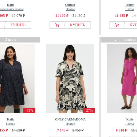
Kaffe
Culture
Protest
октейльное платье
Платье
Платье
695 ₽
19 070 ₽
11 100 ₽
21 190 ₽
11 425 ₽
14 
КУПИТЬ
КУПИТЬ
КУ
←
→
←
3 цвета
2 цвета
-43%
-27%
Kaffe
ONLY CARMAKOMA
Kaffe
Платье
Платье
Платье
455 ₽
14 830 ₽
7 145 ₽
9 750 ₽
9 010 ₽
11 