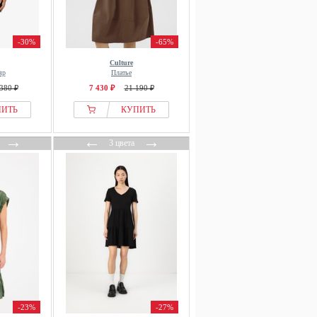
-30%
-65%
Culture
яр
Платье
380 ₽
7 430 ₽
21 190 ₽
ПИТЬ
КУПИТЬ
→
←
→
3 цвета
-23%
-27%