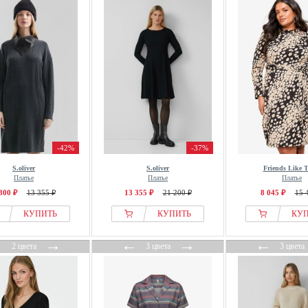
-42%
-37%
S.oliver
S.oliver
Friends Like T
Платье
Платье
Платье
800 ₽
13 355 ₽
13 355 ₽
21 200 ₽
8 045 ₽
15 
КУПИТЬ
КУПИТЬ
КУ
←
→
←
→
←
2 цвета
3 цвета
3 цвета