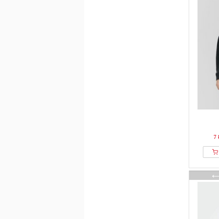
Cellbes of Sweden
CHIC by Lirette
Classic
Classic Basics
Closed
Cloud 5ive
Cocouture
COMMA
Cool Mama
Copenhagen Muse
Coster Copenhagen
7 
Crās
Cream
Creeks
Culture
Cupshe
Damart