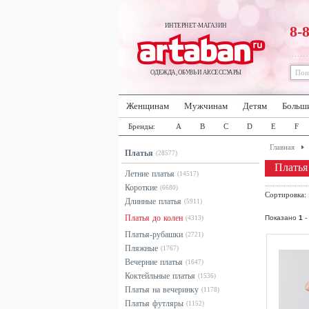
ИНТЕРНЕТ-МАГАЗИН
8-
ОДЕЖДА, ОБУВЬ И АКСЕССУАРЫ
Женщинам
Мужчинам
Детям
Больш
Бренды:
A
B
C
D
E
F
Главная
Платья
(28577)
Платья
Летние платья
(14517)
Короткие
(6680)
Сортировка
Длинные платья
(5911)
Платья до колен
Показано
1
-
(4313)
Платья-рубашки
(2721)
Пляжные
(1767)
Вечерние платья
(1647)
Коктейльные платья
(1536)
Платья на вечеринку
(1178)
Платья футляры
(1152)