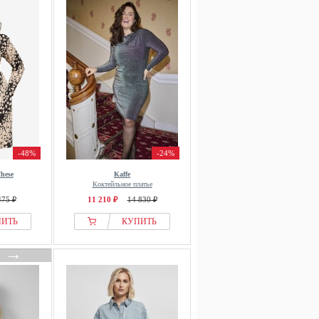
-48%
-24%
hese
Kaffe
Коктейльное платье
475 ₽
11 210 ₽
14 830 ₽
ПИТЬ
КУПИТЬ
→