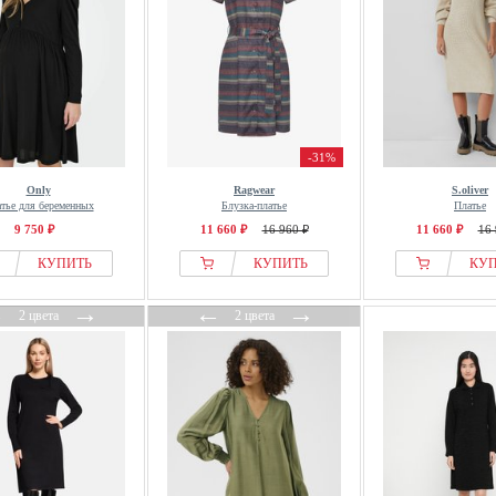
-31%
Only
Ragwear
S.oliver
тье для беременных
Блузка-платье
Платье
9 750 ₽
11 660 ₽
16 960 ₽
11 660 ₽
16 
КУПИТЬ
КУПИТЬ
КУ
←
→
←
→
2 цвета
2 цвета