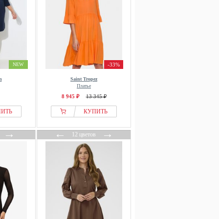
NEW
-33%
n
Saint Tropez
Платье
8 945 ₽
13 345 ₽
ПИТЬ
КУПИТЬ
→
←
→
12 цветов