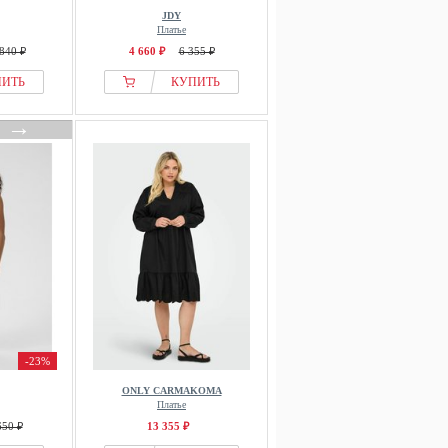
JDY
Платье
840 ₽
4 660 ₽
6 355 ₽
ПИТЬ
КУПИТЬ
→
-23%
ONLY CARMAKOMA
Платье
650 ₽
13 355 ₽