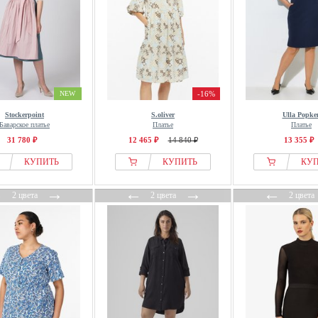
NEW
-16%
Stockerpoint
S.oliver
Ulla Popke
Баварское платье
Платье
Платье
31 780 ₽
12 465 ₽
14 840 ₽
13 355 ₽
КУПИТЬ
КУПИТЬ
КУ
←
→
←
→
←
2 цвета
2 цвета
2 цвета