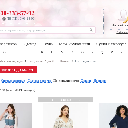
800-333-57-92
ПН-ПТ, 10:00-18:00
Личный к
Избран
ие размеры
Одежда
Обувь
Белье и купальники
Сумки и аксессуар
G
H
I
J
K
L
M
N
O
P
Q
R
S
Женская одежда
Разделы от А до Я
Платья
Платья до колен
 длиной до колен
:
Сначала дешевые
Сначала дорогие
По популярности
Скидки
Новинки
100
(всего
4313
позиций)
←
→
2 цвета