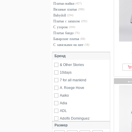
Платья-майки
(427)
Вязаные платья
(390)
Babydoll
(294)
Платья с запахом
(292)
С узором
(104)
Платья бандо
(76)
Баварские платья
(68)
С завязками на шее
(18)
Бренд
& Other Stories
10days
7 for all mankind
A. Roege Hove
Aaiko
Adia
ADL
Adolfo Dominguez
Размер
Adrianna Papell