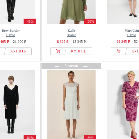
-41%
-38%
Betty Barclay
Kaffe
Marc Cain
Платье
Платье
Платье
 465 ₽
21 200 ₽
8 300 ₽
13 345 ₽
29 245 ₽
52 
КУПИТЬ
КУПИТЬ
КУ
←
→
5 цветов
-60%
-30%