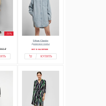
-31%
Urban Classics
Джинсовое платье
960 ₽
нет в наличии
ПИТЬ
КУПИТЬ