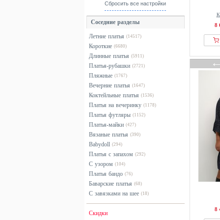
Armor lux
красный
Сбросить все настройки
Attesa Maternity
оранжевый
К
Соседние разделы
B.Young
8 
разноцветный
Летние платья
(14517)
Barbour
розовый
Короткие
(6680)
Bardot
серебристый
Длинные платья
(5911)
Base Level
серый
Платья-рубашки
(2721)
Пляжные
BAUM UND PFERDGARTEN
(1767)
синий
Вечерние платья
(1647)
Beach Time
фиолетовый
Коктейльные платья
(1536)
Bench
хаки
Платья на вечеринку
(1178)
Платья футляры
Bershka
черный
(1152)
Платья-майки
(427)
Betty & Co
Вязаные платья
(390)
Betty Barclay
Babydoll
(294)
Bimba Y Lola
Платья с запахом
(292)
С узором
(104)
Bitte Kai Rand
Платья бандо
(76)
Blue Seven
Баварские платья
(68)
blue shadow
С завязками на шее
(18)
Bogner
8 
Скидки
BonA Parte