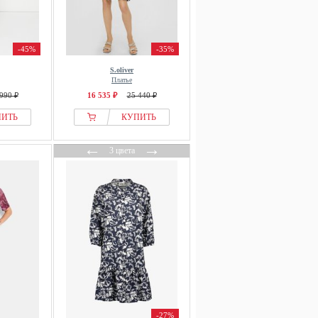
-45%
-35%
S.oliver
Платье
990 ₽
16 535 ₽
25 440 ₽
ПИТЬ
КУПИТЬ
←
→
3 цвета
-27%