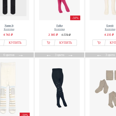
-50%
Name It
Falke
Esprit
Колготки
Колготки
Колготки
4 765 ₽
2 385 ₽
4 770 ₽
4 235 ₽
КУПИТЬ
КУПИТЬ
КУ
←
→
←
→
←
6 цветов
3 цвета
3 цвета
-50%