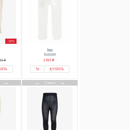
-30%
Next
Колготки
35 ₽
2 915 ₽
ПИТЬ
КУПИТЬ
→
←
→
2 цвета