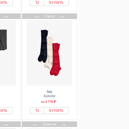
ПИТЬ
КУПИТЬ
→
←
→
3 цвета
Next
Колготки
от 4 770 ₽
ПИТЬ
КУПИТЬ
→
←
→
10 цветов