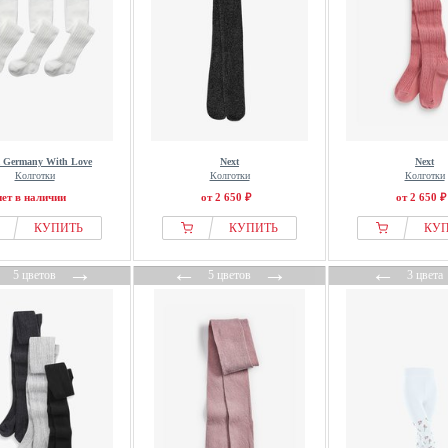
 Germany With Love
Next
Next
Колготки
Колготки
Колготки
нет в наличии
от 2 650 ₽
от 2 650 ₽
КУПИТЬ
КУПИТЬ
КУ
←
→
←
→
←
5 цветов
5 цветов
3 цвета