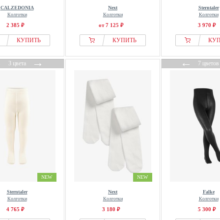
CALZEDONIA
Next
Sterntaler
Колготки
Колготки
Колготки
2 385 ₽
от 7 125 ₽
3 970 ₽
КУПИТЬ
КУПИТЬ
КУ
←
→
←
3 цвета
7 цветов
NEW
NEW
Sterntaler
Next
Falke
Колготки
Колготки
Колготки
4 765 ₽
3 180 ₽
5 300 ₽