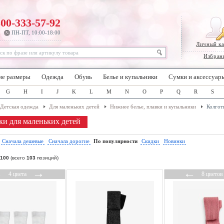
800-333-57-92
ПН-ПТ, 10:00-18:00
Личный к
Избран
ие размеры
Одежда
Обувь
Белье и купальники
Сумки и аксессуар
G
H
I
J
K
L
M
N
O
P
Q
R
S
Детская одежда
Для маленьких детей
Нижнее белье, плавки и купальники
Колгот
ки для маленьких детей
:
Сначала дешевые
Сначала дорогие
По популярности
Скидки
Новинки
100
(всего
103
позиций)
←
→
←
4 цвета
8 цветов