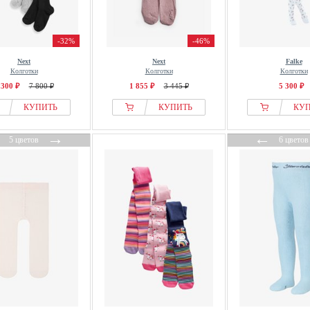
-32%
-46%
Next
Next
Falke
Колготки
Колготки
Колготки
 300 ₽
7 800 ₽
1 855 ₽
3 445 ₽
5 300 ₽
КУПИТЬ
КУПИТЬ
КУ
←
→
←
5 цветов
6 цветов