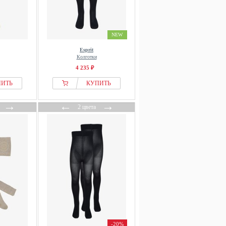
NEW
Esprit
Колготки
4 235 ₽
ПИТЬ
КУПИТЬ
→
←
→
2 цвета
-20%