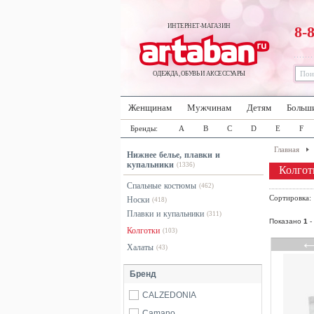
ИНТЕРНЕТ-МАГАЗИН
8-
ОДЕЖДА, ОБУВЬ И АКСЕССУАРЫ
Женщинам
Мужчинам
Детям
Больш
Бренды:
A
B
C
D
E
F
Главная
Нижнее белье, плавки и
купальники
(1336)
Колгот
Спальные костюмы
(462)
Сортировка
Носки
(418)
Плавки и купальники
(311)
Показано
1
-
Колготки
(103)
Халаты
(43)
Бренд
CALZEDONIA
Camano