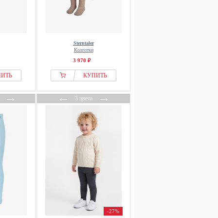
Sterntaler
Колготки
3 970 ₽
ПИТЬ
КУПИТЬ
→
←
→
3 цвета
-27%