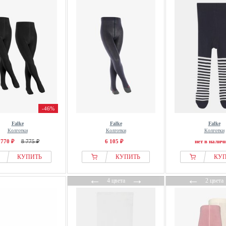
-46%
Falke
Falke
Falke
Колготки
Колготки
Колготки
 770 ₽
8 775 ₽
6 105 ₽
нет в налич
КУПИТЬ
КУПИТЬ
КУ
←
→
←
4 цвета
2 цвета