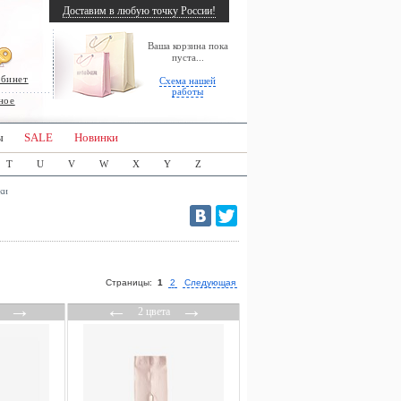
Доставим в любую точку России!
Ваша корзина пока
пуста...
абинет
Схема нашей
работы
ное
ы
SALE
Новинки
T
U
V
W
X
Y
Z
ки
Страницы:
1
2
Следующая
→
←
→
2 цвета