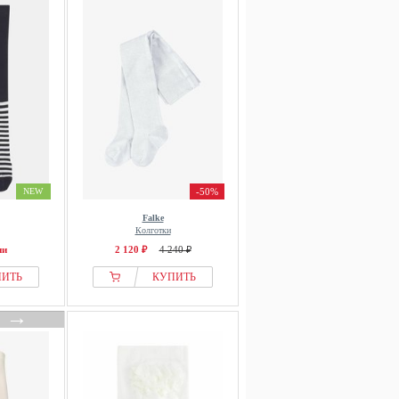
NEW
-50%
Falke
Колготки
ии
2 120 ₽
4 240 ₽
ПИТЬ
КУПИТЬ
→