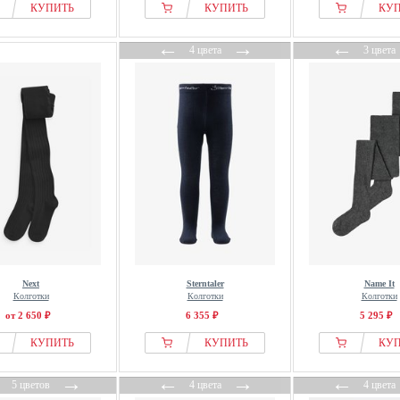
КУПИТЬ
КУПИТЬ
КУ
←
→
←
4 цвета
3 цвета
Next
Sterntaler
Name It
Колготки
Колготки
Колготки
от 2 650 ₽
6 355 ₽
5 295 ₽
КУПИТЬ
КУПИТЬ
КУ
←
→
←
→
←
5 цветов
4 цвета
4 цвета