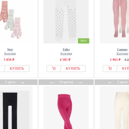
NEW
Next
Falke
Camano
Колготки
Колготки
Колготки
5 850 ₽
4 505 ₽
2 965 ₽
4 2
КУПИТЬ
КУПИТЬ
КУ
←
→
←
→
←
2 цвета
14 цветов
2 цвета