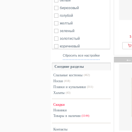
белый
бирюзовый
голубой
желтый
зеленый
5
золотистый
коричневый
красный
Сбросить все настройки
оранжевый
Соседние разделы
разноцветный
Спальные костюмы
(462)
розовый
Носки
(418)
серебристый
Плавки и купальники
(311)
серый
Халаты
(43)
синий
Скидки
фиолетовый
Новинки
черный
Товары в наличии
(1144)
Контакты