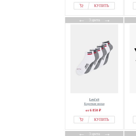
КУПИТЬ
←
→
3 цвета
Levi's®
Короткие носки
от 6 850 ₽
КУПИТЬ
←
→
3 цвета