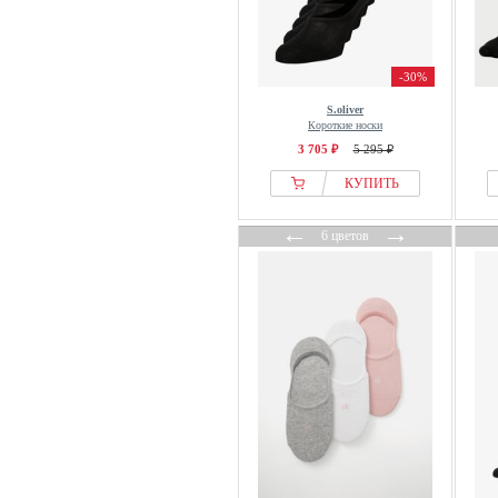
-30%
S.oliver
Короткие носки
3 705 ₽
5 295 ₽
КУПИТЬ
←
→
6 цветов