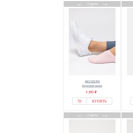
←
→
3 цвета
OCCULTO
Короткие носки
5 295 ₽
КУПИТЬ
←
→
2 цвета