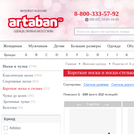
ИНТЕРНЕТ-МАГАЗИН
8-800-333-57-92
ПН-ПТ, 10:00-18:00
ОДЕЖДА, ОБУВЬ И АКСЕССУАРЫ
Женщинам
Мужчинам
Детям
Большие размеры
Одежда
Обу
Бренды:
A
B
C
D
E
F
G
H
I
J
K
Главная
Женская одежда
Разделы от А 
Носки и чулки
(2746)
Короткие носки и носки-стель
Классические носки
(1633)
Спортивные носки
(812)
Сортировка:
Сначала дешевые
Сначала дорог
Короткие носки и стельки
(212)
Показано
1
-
100
(всего
212
позиций)
Чулки до колен
(185)
Эротичные чулки
←
→
(72)
5 цветов
Колготки
(25)
Бренд
Adidas