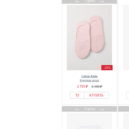
←
→
2 цвета
-20%
Calvin Klein
Короткие носки
2 755 ₽
3 430 ₽
КУПИТЬ
←
→
3 цвета