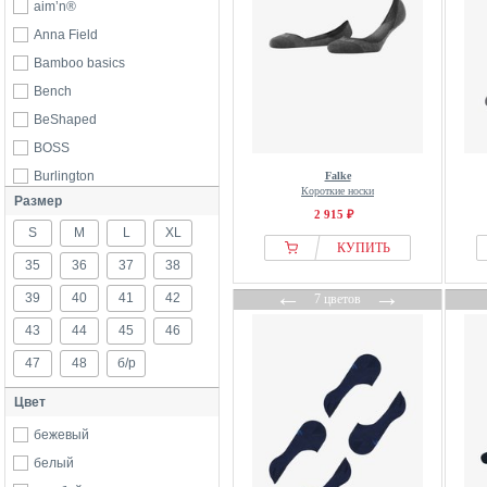
aim’n®
Anna Field
Bamboo basics
Bench
BeShaped
BOSS
Burlington
Falke
Короткие носки
Размер
Calvin Klein
2 915 ₽
S
CALZEDONIA
M
L
XL
КУПИТЬ
Camano
35
36
37
38
Champion
←
→
39
40
41
42
7 цветов
Ciocca
43
44
45
46
DANISH ENDURANCE
47
48
б/р
Diesel
Цвет
DillySocks
Emporio Armani
бежевый
Esprit
белый