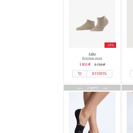
-50%
Falke
Короткие носки
1 855 ₽
3 710 ₽
КУПИТЬ
←
→
2 цвета