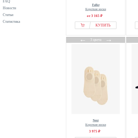
FAQ
Falke
OCCULTO
Новости
Короткие носки
OCEANSAPART
Статьи
от 3 165 ₽
Статистика
ONeill
КУПИТЬ
OYSHO
←
→
Pieces
3 цвета
Puma
S.oliver
Schiesser
Smartwool
SNOCKS
Stance
Tamaris
Tezenis
Tom Tailor
Tommy Hilfiger
Next
Короткие носки
Under Armour
3 975 ₽
United Colors of Benetton