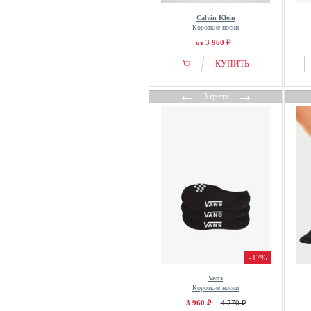
Calvin Klein
Короткие носки
от 3 960 ₽
КУПИТЬ
←
→
3 цвета
-17%
Vans
Короткие носки
3 960 ₽
4 770 ₽