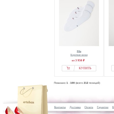
Fila
Короткие носки
от 3 950 ₽
КУПИТЬ
Показано
1
-
100
(всего
212
позиций)
Контакты
Доставка
Оплата
Гарантии
К