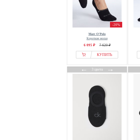
-20%
Marc O'Polo
Короткие носки
6 095 ₽
7 620 ₽
КУПИТЬ
←
→
3 цвета