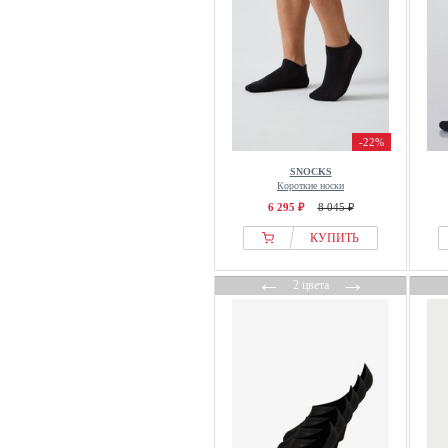
-22%
SNOCKS
Короткие носки
6 295 ₽
8 045 ₽
КУПИТЬ
←
→
2 цвета