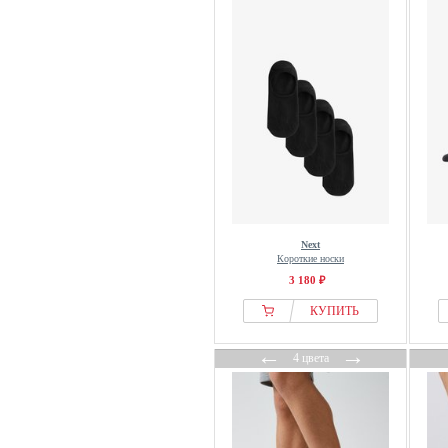
Next
Короткие носки
3 180 ₽
КУПИТЬ
←
→
4 цвета