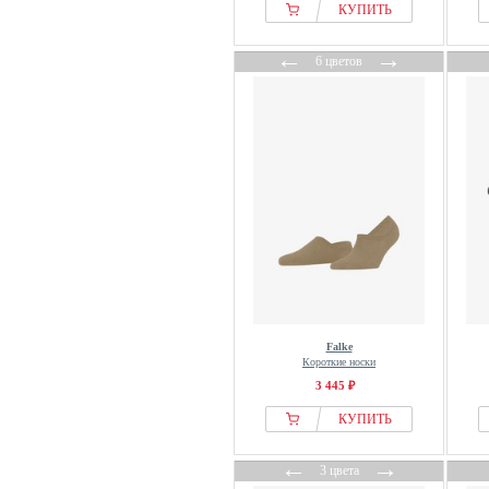
КУПИТЬ
Vans
Vero Moda
←
→
6 цветов
Vivance
Falke
Короткие носки
3 445 ₽
КУПИТЬ
←
→
3 цвета