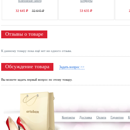
Ковбойские сапоги
Ботфорты
32 645 ₽
32 645 ₽
53 635 ₽
Отзывы о товаре
К данному товару пока ещё нет ни одного отзыва.
Обсуждение товара
Задать вопрос >>
Вы можете задать первый вопрос по этому товару.
Контакты
Доставка
Оплата
Гарантии
К