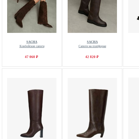
SACHA
SACHA
Ковбойские сапоги
Сапоги на платформе
47 060 ₽
42 820 ₽