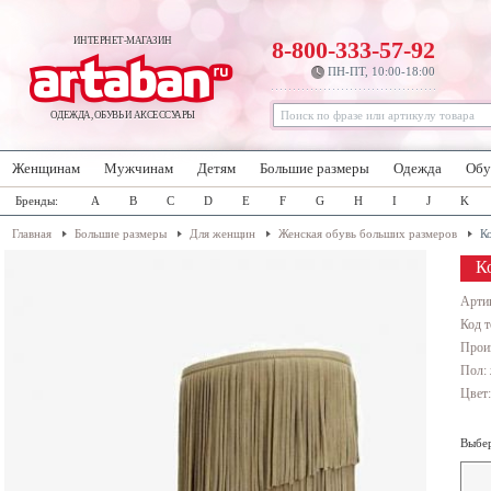
ИНТЕРНЕТ-МАГАЗИН
8-800-333-57-92
ПН-ПТ, 10:00-18:00
ОДЕЖДА, ОБУВЬ И АКСЕССУАРЫ
Женщинам
Мужчинам
Детям
Большие размеры
Одежда
Обу
Бренды:
A
B
C
D
E
F
G
H
I
J
K
Главная
Большие размеры
Для женщин
Женская обувь больших размеров
К
К
Арти
Код т
Прои
Пол:
Цвет
Выбер