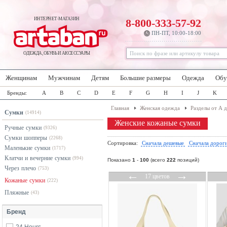
ИНТЕРНЕТ-МАГАЗИН
8-800-333-57-92
ПН-ПТ, 10:00-18:00
ОДЕЖДА, ОБУВЬ И АКСЕССУАРЫ
Женщинам
Мужчинам
Детям
Большие размеры
Одежда
Обу
Бренды:
A
B
C
D
E
F
G
H
I
J
K
Главная
Женская одежда
Разделы от А 
Сумки
(14914)
Женские кожаные сумки
Ручные сумки
(9326)
Сумки шопперы
(2268)
Сортировка:
Сначала дешевые
Сначала дорог
Маленькие сумки
(1717)
Клатчи и вечерние сумки
(994)
Показано
1
-
100
(всего
222
позиций)
Через плечо
(753)
←
→
17 цветов
Кожаные сумки
(222)
Пляжные
(43)
Бренд