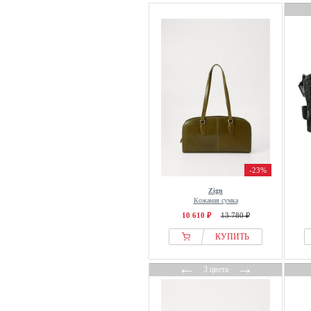
-23%
Zign
Кожаная сумка
10 610 ₽
13 780 ₽
КУПИТЬ
←
→
3 цвета