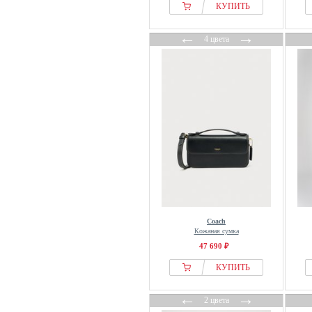
Rieker
КУПИТЬ
Samantha Look
←
→
4 цвета
Sandqvist
SID & VAIN
Sienna
Spikes & Sparrow
STEFANO
still nordic
Taschenherz
THE BRIDGE
The Chesterfield Brand
The Kooples
Coach
Tiger of Sweden
Кожаная сумка
Tommy Hilfiger
47 690 ₽
Vagabond
КУПИТЬ
VENEZIA
←
→
X-zone
2 цвета