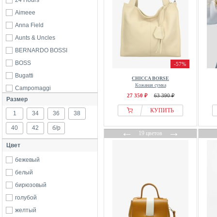
24 Hours
Aimeee
Anna Field
Aunts & Uncles
BERNARDO BOSSI
BOSS
-57%
Bugatti
CHICCA BORSE
Кожаная сумка
Campomaggi
27 350 ₽
63 390 ₽
Размер
Chiara Ferretti
КУПИТЬ
1
CHICCA BORSE
34
36
38
Cinino
40
42
б/р
←
→
19 цветов
CLASS ROBERTO CAVALLI
Цвет
Cluty
бежевый
Coach
белый
Coccinelle
бирюзовый
DKNY
голубой
Doughnut
желтый
Dr. Martens