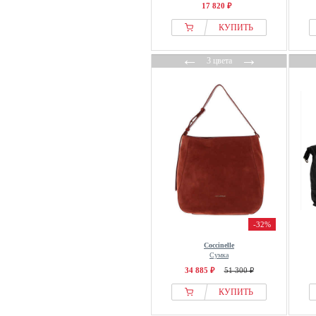
17 820 ₽
КУПИТЬ
←
→
3 цвета
-32%
Coccinelle
Сумка
34 885 ₽
51 300 ₽
КУПИТЬ