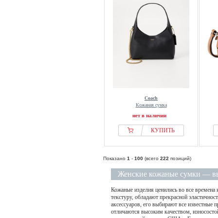
Coach
Кожаная сумка
нет в наличии
КУПИТЬ
Показано
1
-
100
(всего
222
позиций)
Женские кожаные сумки — в
Кожаные изделия ценились во все времена 
текстуру, обладают прекрасной эластичнос
аксессуаров, его выбирают все известные 
отличаются высоким качеством, износостой