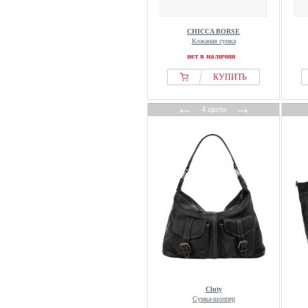
CHICCA BORSE
Кожаная сумка
нет в наличии
КУПИТЬ
←
→
4 цвета
Cluty
Сумка-шоппер