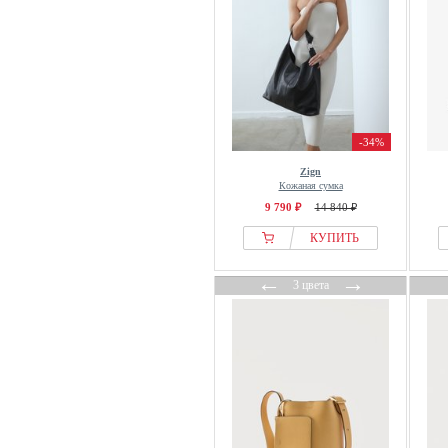
-34%
Zign
Кожаная сумка
9 790 ₽
14 840 ₽
КУПИТЬ
←
→
3 цвета