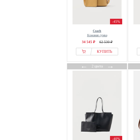
-45%
Coach
Кожаная сумка
34 545 ₽
62 530 ₽
КУПИТЬ
←
→
2 цвета
-40%