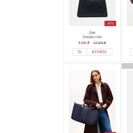
-40%
Zign
Кожаная сумка
8 045 ₽
13 355 ₽
КУПИТЬ