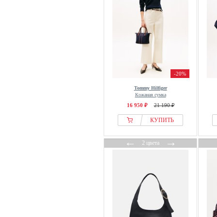
-20%
Tommy Hilfiger
Кожаная сумка
16 950 ₽
21 190 ₽
КУПИТЬ
←
→
2 цвета