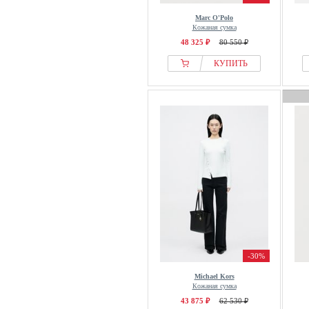
Marc O'Polo
Кожаная сумка
48 325 ₽
80 550 ₽
КУПИТЬ
-30%
Michael Kors
Кожаная сумка
43 875 ₽
62 530 ₽