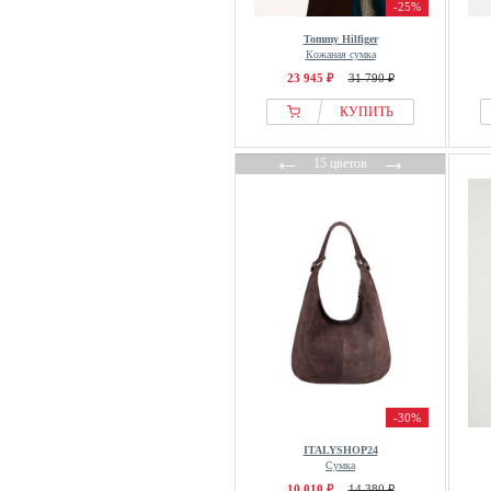
-25%
Tommy Hilfiger
Кожаная сумка
23 945 ₽
31 790 ₽
КУПИТЬ
←
→
15 цветов
-30%
ITALYSHOP24
Сумка
10 010 ₽
14 380 ₽