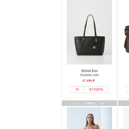
ZADIG & VOLTAIRE
Zign
Michael Kors
Кожаная сумка
47 690 ₽
КУПИТЬ
←
→
3 цвета