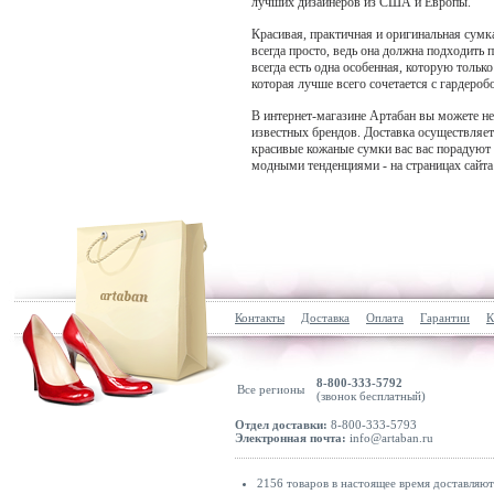
лучших дизайнеров из США и Европы.
Красивая, практичная и оригинальная сумк
всегда просто, ведь она должна подходить
всегда есть одна особенная, которую толь
которая лучше всего сочетается с гардероб
В интернет-магазине Артабан вы можете нед
известных брендов. Доставка осуществляет
красивые кожаные сумки вас вас порадуют 
модными тенденциями - на страницах сайта
Контакты
Доставка
Оплата
Гарантии
К
8-800-333-5792
Все регионы
(звонок бесплатный)
Отдел доставки:
8-800-333-5793
Электронная почта:
info@artaban.ru
2156 товаров в настоящее время доставляю