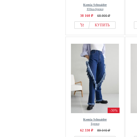
Ksenia Schnaider
Юбка-брюки
38 160 ₽
68 900 ₽
КУПИТЬ
-30%
Ksenia Schnaider
Брюки
62 330 ₽
89 040 ₽