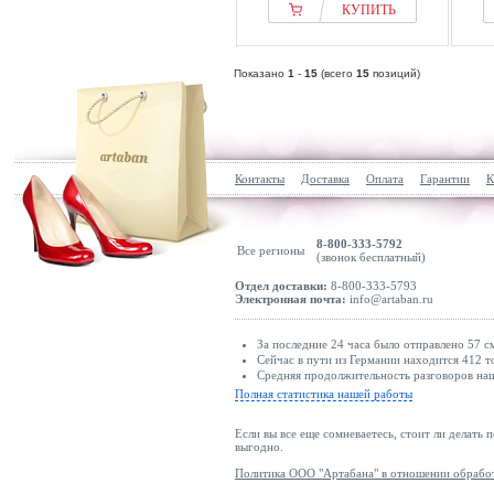
КУПИТЬ
Показано
1
-
15
(всего
15
позиций)
Контакты
Доставка
Оплата
Гарантии
К
8-800-333-5792
Все регионы
(звонок бесплатный)
Отдел доставки:
8-800-333-5793
Электронная почта:
info@artaban.ru
За последние 24 часа было отправлено 57 с
Сейчас в пути из Германии находится 412 т
Средняя продолжительность разговоров наш
Полная статистика нашей работы
Если вы все еще сомневаетесь, стоит ли делать 
выгодно.
Политика ООО "Артабана" в отношении обрабо