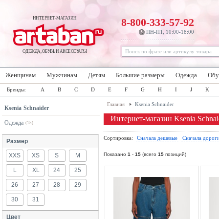
ИНТЕРНЕТ-МАГАЗИН
8-800-333-57-92
ПН-ПТ, 10:00-18:00
ОДЕЖДА, ОБУВЬ И АКСЕССУАРЫ
Женщинам
Мужчинам
Детям
Большие размеры
Одежда
Обу
Бренды:
A
B
C
D
E
F
G
H
I
J
K
Главная
Ksenia Schnaider
Ksenia Schnaider
Интернет-магазин Ksenia Schnai
Одежда
(15)
Сортировка:
Сначала дешевые
Сначала дорог
Размер
Показано
1
-
15
(всего
15
позиций)
XXS
XS
S
M
L
XL
24
25
26
27
28
29
30
31
Цвет