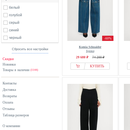
белый
голубой
серый
синий
черный
-60%
Ksenia Schnaider
Сбросить все настройки
Брюки
29 680 ₽
74 200 ₽
Скидки
Новинки
КУПИТЬ
Товары в наличии
(1144)
Контакты
Доставка
Возвраты
Оплата
Отзывы
Таблица размеров
О компании