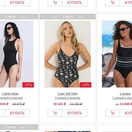
КУПИТЬ
КУПИТЬ
КУ
←
→
←
→
2 цвета
3 цвета
-37%
-16%
Calvin Klein
Long Tall Sally
Lascana
литный купальник
Слитный купальник
Слитный купал
 010 ₽
19 070 ₽
10 445 ₽
12 465 ₽
от 14 840 
КУПИТЬ
КУПИТЬ
КУ
←
→
2 цвета