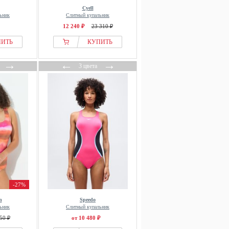
Cyell
ьник
Слитный купальник
12 240 ₽
23 310 ₽
ПИТЬ
КУПИТЬ
→
←
→
3 цвета
-27%
n
Speedo
ьник
Слитный купальник
50 ₽
от 10 480 ₽