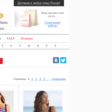
Доставим в любую точку России!
Ваша корзина пока
пуста...
абинет
Схема нашей
работы
ное
ы
SALE
Новинки
T
U
V
W
X
Y
Z
Страницы:
1
2
3
4
5
...
Следующая