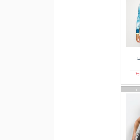
Mango
Marc OPolo
MARIE JO
Marks & Spencer
marlies dekkers
Massimo Dutti
Max Mara Beachwear
С
Michael Kors
Mint Velvet
Missoni
MM6 Maison Margiela
Modibodi
Moschino
NA-KD
Nanushka
Never Fully Dressed
New Look