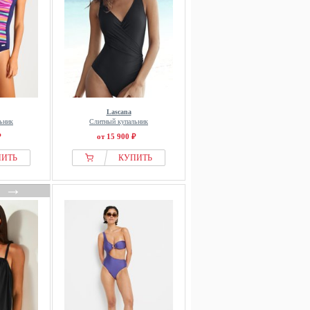
Lascana
ьник
Слитный купальник
₽
от 15 900 ₽
ПИТЬ
КУПИТЬ
→