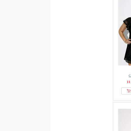
Kappahl
Karl Lagerfeld
KIKI DE MONTPARNASSE
Koton
Kurt Geiger London
Lascana
Laura Ashley
Laurasøn
Lindex
LingaDore
С
LIPSY
11
Liu Jo
Long Tall Sally
Love & Roses
M&Co
Malina
Mama.licious