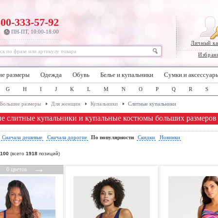
800-333-57-92
ПН-ПТ, 10:00-18:00
Личный к
Избран
ие размеры
Одежда
Обувь
Белье и купальники
Сумки и аксессуар
G
H
I
J
K
L
M
N
O
P
Q
R
S
Большие размеры
Для женщин
Купальники
Слитные купальники
е слитные купальники и купальные костюмы больших размеров
:
Сначала дешевые
Сначала дорогие
По популярности
Скидки
Новинки
100
(всего
1918
позиций)
←
→
6 цветов