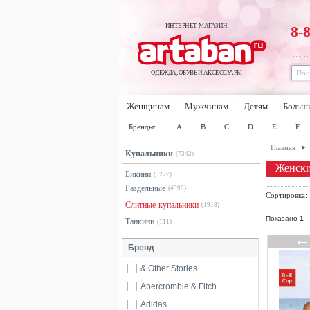
ИНТЕРНЕТ-МАГАЗИН
8-
ОДЕЖДА, ОБУВЬ И АКСЕССУАРЫ
Женщинам
Мужчинам
Детям
Больш
Бренды:
A
B
C
D
E
F
Главная
Купальники
(7342)
Женски
Бикини
(5227)
Раздельные
(4390)
Сортировка
Слитные купальники
(1918)
Показано
1
-
Танкини
(111)
Бренд
& Other Stories
Abercrombie & Fitch
Adidas