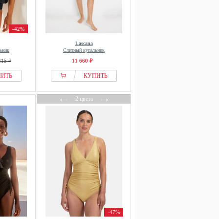
-42%
Lascana
ьник
Слитный купальник
415 ₽
11 660 ₽
ПИТЬ
КУПИТЬ
←
→
2 цвета
-47%