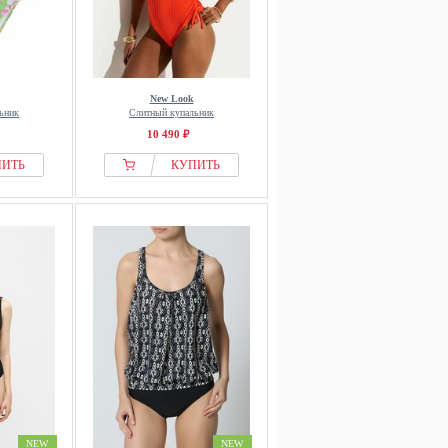
New Look
ьник
Слитный купальник
10 490 ₽
ПИТЬ
КУПИТЬ
NEW
NEW