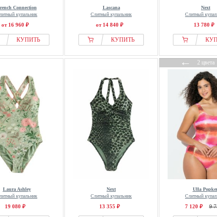
rench Connection
Lascana
Next
литный купальник
Слитный купальник
Слитный купал
от 16 960 ₽
от 14 840 ₽
13 780 ₽
КУПИТЬ
КУПИТЬ
КУ
←
2 цвета
Laura Ashley
Next
Ulla Popke
литный купальник
Слитный купальник
Слитный купал
19 080 ₽
13 355 ₽
7 120 ₽
9 7