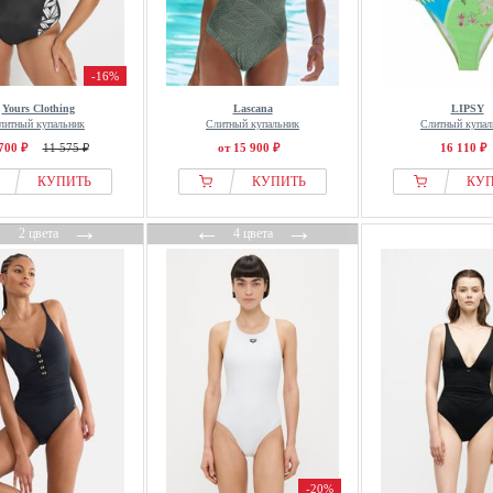
-16%
Yours Clothing
Lascana
LIPSY
литный купальник
Слитный купальник
Слитный купал
700 ₽
11 575 ₽
от 15 900 ₽
16 110 ₽
КУПИТЬ
КУПИТЬ
КУ
←
→
←
→
2 цвета
4 цвета
-20%