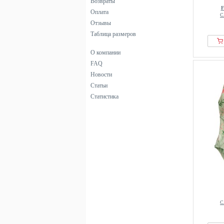
Возвраты
Donde Esteban
F
Оплата
С
Dorina
Отзывы
DSQUARED2
Таблица размеров
Elbsand
О компании
Elena Miro
FAQ
ellesse
Новости
Elomi
Статьи
Emporio Armani
Статистика
ESOTIQ
faina
Faithfull the brand
Fantasie
FatFace
Fila
Filippa K
Fiorella Rubino
С
French Connection