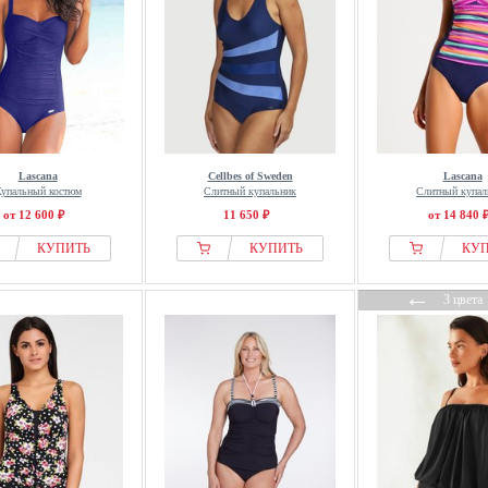
Lascana
Cellbes of Sweden
Lascana
упальный костюм
Слитный купальник
Слитный купал
от 12 600 ₽
11 650 ₽
от 14 840 
КУПИТЬ
КУПИТЬ
КУ
←
3 цвета