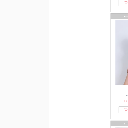
Freya
Friends Like These
From Germany With Love
GANT
Gestuz
Golds Gym
Good American
Guess
Haight
Hummel
Hunkemöller
IZIA
Jette
С
JoJo Maman Bébé
12
JOOP! JEANS
Joules
K-WAY
Kangaroos