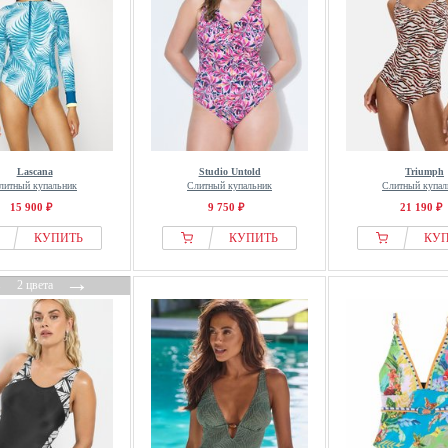
Lascana
Studio Untold
Triumph
литный купальник
Слитный купальник
Слитный купал
15 900 ₽
9 750 ₽
21 190 ₽
КУПИТЬ
КУПИТЬ
КУ
←
→
2 цвета