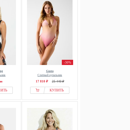
-30%
ing
Guess
ьник
Слитный купальник
ии
17 810 ₽
25 440 ₽
ПИТЬ
КУПИТЬ