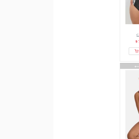
Newbie
Next
Nike Swim
Noppies
Norma Kamali
С
9 
OCEANUS
OH APRIL
Olympia
ONeill
OVS
OYSHO
Pain de Sucre
Pepe Jeans
Perilla
Pieces
PIOMBO
PrimaDonna