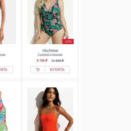
-16%
Ulla Popken
ьник
Слитный купальник
9 790 ₽
11 660 ₽
ПИТЬ
КУПИТЬ