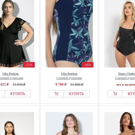
-23%
-16%
Ulla Popken
Ulla Popken
Yours Cloth
литный купальник
Слитный купальник
Слитный купал
 425 ₽
14 840 ₽
9 790 ₽
11 660 ₽
нет в налич
КУПИТЬ
КУПИТЬ
КУ