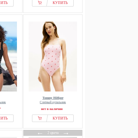
ПИТЬ
КУПИТЬ
Tommy Hilfiger
ьник
Слитный купальник
₽
нет в наличии
ПИТЬ
КУПИТЬ
←
→
2 цвета