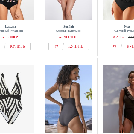
Lascana
Sunflair
Next
литный купальник
Слитный купальник
Слитный купал
от 15 900 ₽
от 20 130 ₽
8 290 ₽
14 
КУПИТЬ
КУПИТЬ
КУ