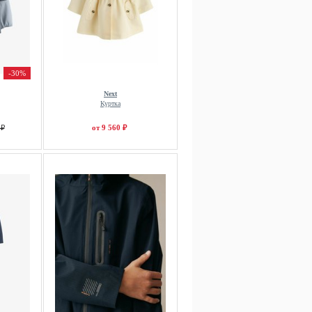
-30%
Next
Куртка
 ₽
от 9 560 ₽