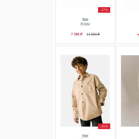
-37%
Next
Куртка
7 380 ₽
11 660 ₽
о
-41%
Next