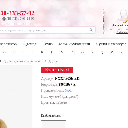
800-333-57-92
ПН-ПТ, 10:00-18:00
Личный к
Избран
ие размеры
Одежда
Обувь
Белье и купальники
Сумки и аксессуар
G
H
I
J
K
L
M
N
O
P
Q
R
S
Куртки для маленьких детей
Куртка
Куртка Next
Артикул:
NX324P05E-E11
Код товара:
38655937-Z
Производитель:
Next
Пол: мужской (для детей)
Цвет:
как на фото
Выберите цвет: