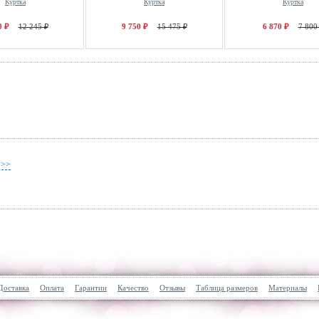
Куртка
Куртка
Куртка
0 ₽
12 245 ₽
9 750 ₽
15 475 ₽
6 870 ₽
7 800
 >>
Доставка
Оплата
Гарантии
Качество
Отзывы
Таблица размеров
Материалы