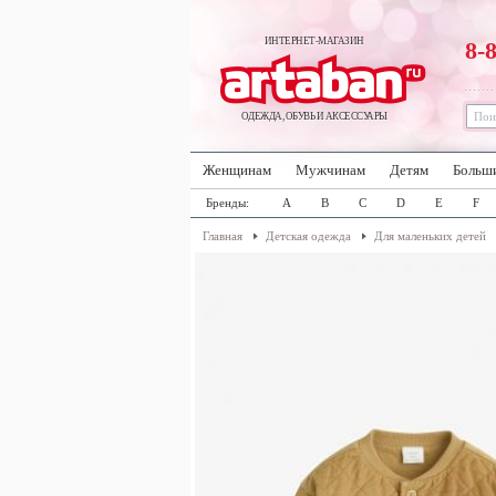
ИНТЕРНЕТ-МАГАЗИН
8-
ОДЕЖДА, ОБУВЬ И АКСЕССУАРЫ
Женщинам
Мужчинам
Детям
Больш
Бренды:
A
B
C
D
E
F
Главная
Детская одежда
Для маленьких детей