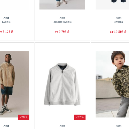
Next
Next
Next
Куртка
Зимняя куртка
Куртка
т 7 125 ₽
от 9 795 ₽
от 19 505 ₽
-20%
-37%
Next
Next
Next