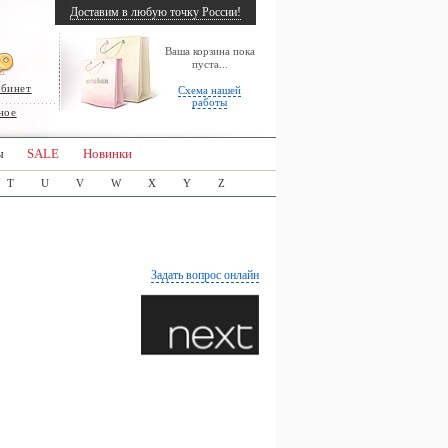
Доставим в любую точку России!
Ваша корзина пока
пуста...
абинет
Схема нашей
работы
ное
ы
SALE
Новинки
T
U
V
W
X
Y
Z
Задать вопрос онлайн