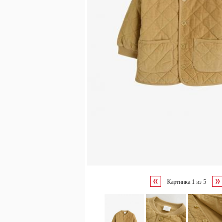
Картинка
1
из
5