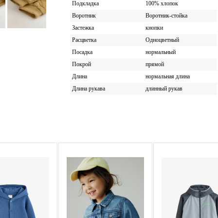
Подкладка
100% хлопок
Воротник
Воротник-стойка
Застежка
кнопки
Расцветка
Одноцветный
Посадка
нормальный
Покрой
прямой
Длина
нормальная длина
Длина рукава
длинный рукав