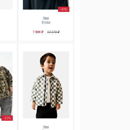
-43%
Next
Куртка
7 800 ₽
13 570 ₽
-12%
Next