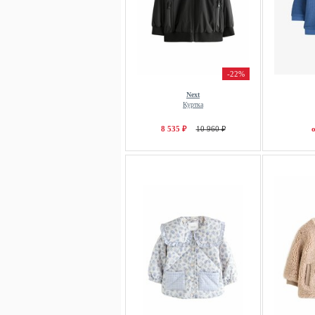
-22%
Next
Куртка
8 535 ₽
10 960 ₽
о