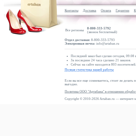
Контакты
Доставка
Оплата
Гарантии
К
8-800-333-5792
Все регионы
(звонок бесплатный)
Отдел доставки:
8-800-333-5793
Электронная почта:
info@artaban.ru
Последний заказ был сделан сегодня, 09.08
За последние 24 часа сделано 21 заказов.
Сейчас на сайте находится 803 посетителей
Полная статистика нашей работы
Если вы все еще сомневаетесь, стоит ли делать 
выгодно.
Политика ООО "Артабана" в отношении обрабо
Copyright © 2010-2026 Artaban.ru — интернет-