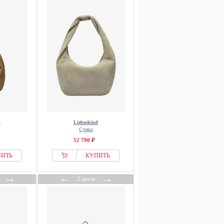
d
Liebeskind
Сумка
52 790 ₽
ПИТЬ
КУПИТЬ
→
←
→
2 цвета