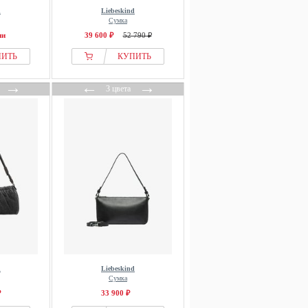
d
Liebeskind
Сумка
ии
39 600 ₽
52 790 ₽
ПИТЬ
КУПИТЬ
→
←
→
3 цвета
d
Liebeskind
Сумка
₽
33 900 ₽