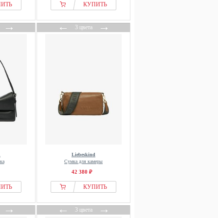
ПИТЬ
КУПИТЬ
→
←
→
3 цвета
d
Liebeskind
ка
Сумка для камеры
42 380 ₽
ПИТЬ
КУПИТЬ
→
←
→
3 цвета