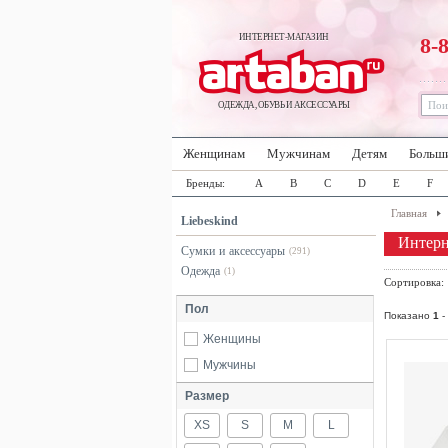
ИНТЕРНЕТ-МАГАЗИН
8-
ОДЕЖДА, ОБУВЬ И АКСЕССУАРЫ
Женщинам
Мужчинам
Детям
Больш
Бренды:
A
B
C
D
E
F
Главная
Liebeskind
Интерн
Сумки и аксессуары
(291)
Одежда
(1)
Сортировка
Пол
Показано
1
-
Женщины
Мужчины
Размер
XS
S
M
L