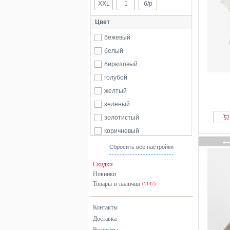
XXL
1
б/р
Цвет
бежевый
белый
бирюзовый
голубой
желтый
зеленый
золотистый
коричневый
красный
Сбросить все настройки
оранжевый
Скидки
розовый
Новинки
Товары в наличии
серебристый
(1147)
серый
Контакты
синий
Доставка
фиолетовый