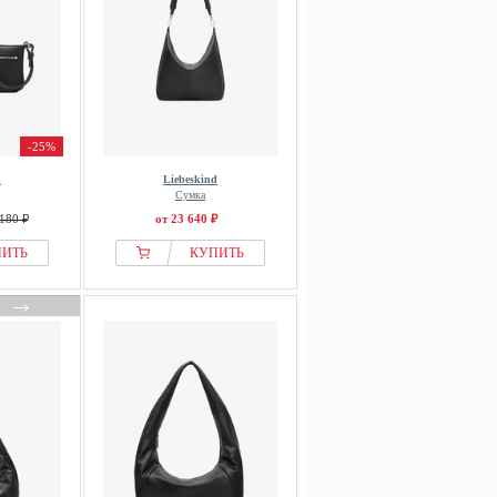
-25%
d
Liebeskind
Сумка
180 ₽
от 23 640 ₽
ПИТЬ
КУПИТЬ
→