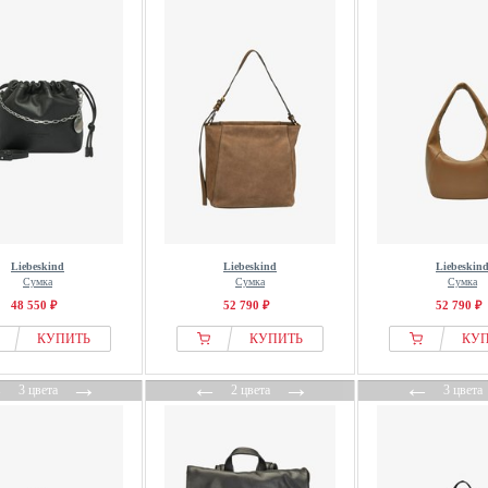
Liebeskind
Liebeskind
Liebeskin
Сумка
Сумка
Сумка
48 550 ₽
52 790 ₽
52 790 ₽
КУПИТЬ
КУПИТЬ
КУ
←
→
←
→
←
3 цвета
2 цвета
3 цвета