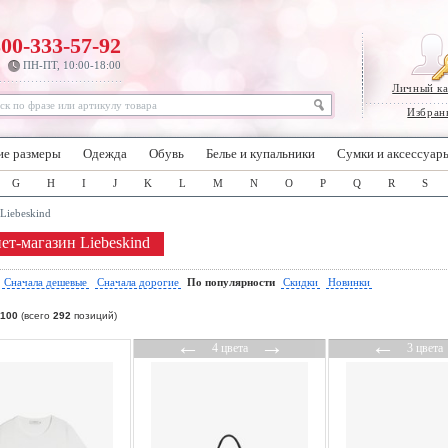
800-333-57-92
ПН-ПТ, 10:00-18:00
Личный к
Избран
ие размеры
Одежда
Обувь
Белье и купальники
Сумки и аксессуар
G
H
I
J
K
L
M
N
O
P
Q
R
S
Liebeskind
ет-магазин Liebeskind
:
Сначала дешевые
Сначала дорогие
По популярности
Скидки
Новинки
100
(всего
292
позиций)
←
→
←
4 цвета
3 цвета