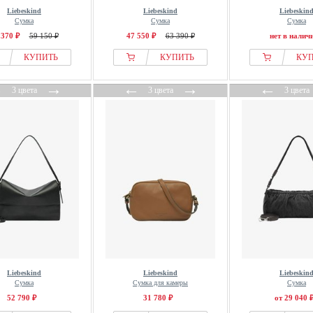
Liebeskind
Liebeskind
Liebeskin
Сумка
Сумка
Сумка
 370 ₽
59 150 ₽
47 550 ₽
63 390 ₽
нет в налич
КУПИТЬ
КУПИТЬ
КУ
←
→
←
→
←
3 цвета
3 цвета
3 цвета
Liebeskind
Liebeskind
Liebeskin
Сумка
Сумка для камеры
Сумка
52 790 ₽
31 780 ₽
от 29 040 