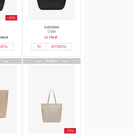
-25%
d
Liebeskind
Сумка
790 ₽
52 790 ₽
ПИТЬ
КУПИТЬ
→
←
→
4 цвета
-25%