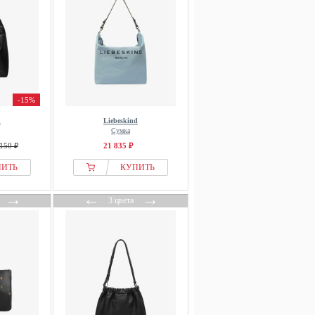
-15%
d
Liebeskind
Сумка
150 ₽
21 835 ₽
ПИТЬ
КУПИТЬ
→
←
→
3 цвета