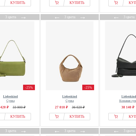
КУПИТЬ
КУПИТЬ
КУ
←
→
←
→
←
3 цвета
3 цвета
3 цвета
-25%
-25%
Liebeskind
Liebeskind
Liebeskin
Сумка
Сумка
Кожаная сум
 420 ₽
33 900 ₽
27 010 ₽
36 020 ₽
38 140 ₽
КУПИТЬ
КУПИТЬ
КУ
←
→
←
→
←
3 цвета
3 цвета
3 цвета