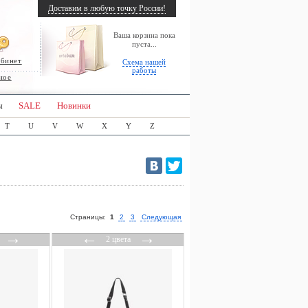
Доставим в любую точку России!
Ваша корзина пока
пуста...
абинет
Схема нашей
работы
ное
ы
SALE
Новинки
T
U
V
W
X
Y
Z
Страницы:
1
2
3
Следующая
→
←
→
2 цвета