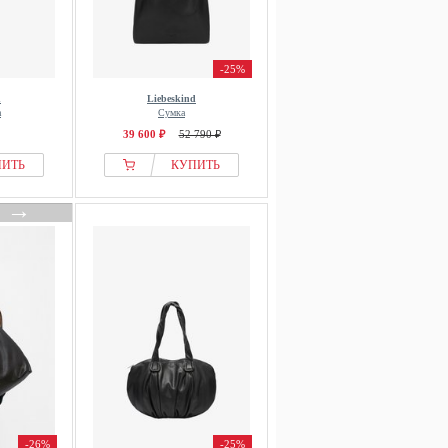
-25%
d
Liebeskind
а
Сумка
39 600 ₽
52 790 ₽
ПИТЬ
КУПИТЬ
→
-26%
-25%