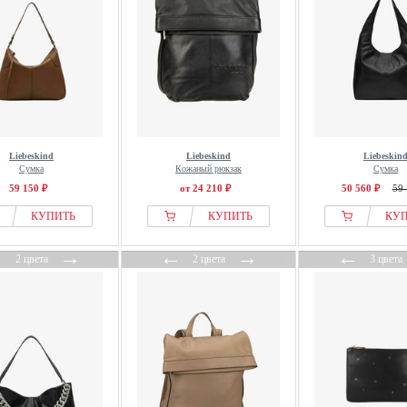
Liebeskind
Liebeskind
Liebeskin
Сумка
Кожаный рюкзак
Сумка
59 150 ₽
от 24 210 ₽
50 560 ₽
59 
КУПИТЬ
КУПИТЬ
КУ
←
→
←
→
←
2 цвета
2 цвета
3 цвета