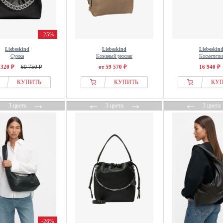
-25%
Liebeskind
Liebeskind
Liebeskin
Сумка
Кожаный рюкзак
Косметичк
 320 ₽
69 750 ₽
от 59 570 ₽
16 940 ₽
КУПИТЬ
КУПИТЬ
КУ
←
→
←
→
←
3 цвета
3 цвета
3 цвета
-26%