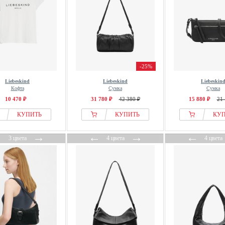
-25%
Liebeskind
Liebeskind
Liebeskin
Кофта
Сумка
Сумка
10 470 ₽
31 780 ₽
42 380 ₽
15 880 ₽
21 
КУПИТЬ
КУПИТЬ
КУ
←
→
←
→
←
3 цвета
4 цвета
4 цвета