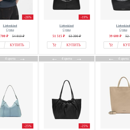
-26%
-19%
Liebeskind
Liebeskind
Liebeskin
Сумка
Сумка
Сумка
 700 ₽
54 910 ₽
51 515 ₽
63 390 ₽
39 600 ₽
52 
КУПИТЬ
КУПИТЬ
КУ
←
→
←
→
←
4 цвета
4 цвета
4 цвета
-25%
-25%