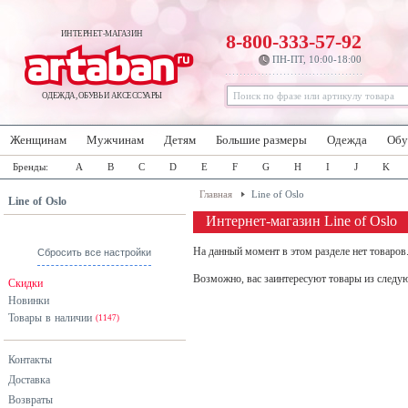
ИНТЕРНЕТ-МАГАЗИН
8-800-333-57-92
ПН-ПТ, 10:00-18:00
ОДЕЖДА, ОБУВЬ И АКСЕССУАРЫ
Женщинам
Мужчинам
Детям
Большие размеры
Одежда
Обу
Бренды:
A
B
C
D
E
F
G
H
I
J
K
Главная
Line of Oslo
Line of Oslo
Интернет-магазин Line of Oslo
На данный момент в этом разделе нет товаров
Сбросить все настройки
Возможно, вас заинтересуют товары из следу
Скидки
Новинки
Товары в наличии
(1147)
Контакты
Доставка
Возвраты