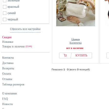
зеленый
красный
синий
черный
Сбросить все настройки
Скидки
Lkupro
Новинки
Косметичка
Товары в наличии
(1144)
нет в наличии
КУПИТЬ
Контакты
Доставка
Возвраты
Показано
1
-
3
(всего
3
позиций)
Оплата
Отзывы
Таблица размеров
О компании
FAQ
Новости