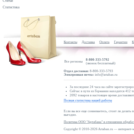
Статьи
Статистика
Контакты
Доставка
Оплата
Гарантии
К
8-800-333-5792
Все регионы
(звонок бесплатный)
Отдел доставки:
8-800-333-5793
Электронная почта:
info@artaban.ru
За последние 24 часа на сайте зарегистриро
Сейчас в пути из Германии находится 412 т
2092 товаров в настоящее время доставляю
Полная статистика нашей работы
Если вы все еще сомневаетесь, стоит ли делать 
выгодно.
Политика ООО "Артабана" в отношении обрабо
Copyright © 2010-2026 Artaban.ru — интернет-