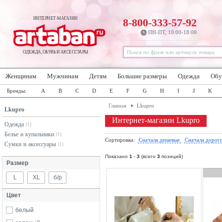
ИНТЕРНЕТ-МАГАЗИН
8-800-333-57-92
ПН-ПТ, 10:00-18:00
ОДЕЖДА, ОБУВЬ И АКСЕССУАРЫ
Женщинам
Мужчинам
Детям
Большие размеры
Одежда
Обу
Бренды:
A
B
C
D
E
F
G
H
I
J
K
Главная
Lkupro
Lkupro
Интернет-магазин Lkupro
Одежда
(1)
Белье и купальники
(1)
Сортировка:
Сначала дешевые
Сначала дорог
Сумки и аксессуары
(1)
Показано
1
-
3
(всего
3
позиций)
Размер
L
XL
б/р
Цвет
белый