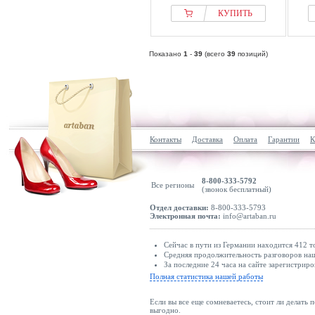
КУПИТЬ
Показано
1
-
39
(всего
39
позиций)
Контакты
Доставка
Оплата
Гарантии
К
8-800-333-5792
Все регионы
(звонок бесплатный)
Отдел доставки:
8-800-333-5793
Электронная почта:
info@artaban.ru
Сейчас в пути из Германии находится 412 т
Средняя продолжительность разговоров наш
За последние 24 часа на сайте зарегистриро
Полная статистика нашей работы
Если вы все еще сомневаетесь, стоит ли делать 
выгодно.