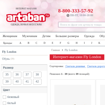
ИНТЕРНЕТ-МАГАЗИН
8-800-333-57-92
ПН-ПТ, 10:00-18:00
ОДЕЖДА, ОБУВЬ И АКСЕССУАРЫ
Женщинам
Мужчинам
Детям
Большие размеры
Одежда
Обу
Бренды:
A
B
C
D
E
F
G
H
I
J
K
Главная
Fly London
Fly London
Интернет-магазин Fly London
Обувь
(39)
Сортировка:
Сначала дешевые
Сначала дорог
Размер
Показано
1
-
39
(всего
39
позиций)
35
36
37
38
39
40
41
42
Цвет
бежевый
белый