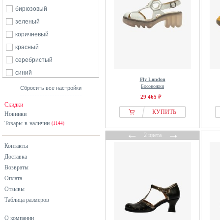
бирюзовый
зеленый
коричневый
красный
серебристый
синий
Fly London
черный
Босоножки
Сбросить все настройки
29 465 ₽
Скидки
КУПИТЬ
Новинки
Товары в наличии
(1144)
←
→
2 цвета
Контакты
Доставка
Возвраты
Оплата
Отзывы
Таблица размеров
О компании