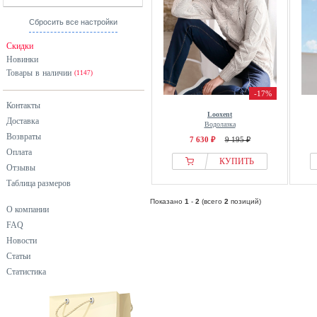
Сбросить все настройки
Скидки
Новинки
Товары в наличии
(1147)
-17%
Контакты
Looxent
Доставка
Водолазка
Возвраты
7 630 ₽
9 195 ₽
Оплата
КУПИТЬ
Отзывы
Таблица размеров
Показано
1
-
2
(всего
2
позиций)
О компании
FAQ
Новости
Статьи
Статистика