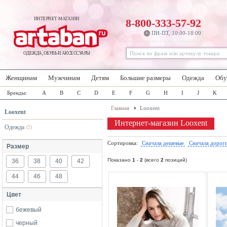
ИНТЕРНЕТ-МАГАЗИН
8-800-333-57-92
ПН-ПТ, 10:00-18:00
ОДЕЖДА, ОБУВЬ И АКСЕССУАРЫ
Женщинам
Мужчинам
Детям
Большие размеры
Одежда
Обу
Бренды:
A
B
C
D
E
F
G
H
I
J
K
Главная
Looxent
Looxent
Интернет-магазин Looxent
Одежда
(2)
Сортировка:
Сначала дешевые
Сначала дорог
Размер
Показано
1
-
2
(всего
2
позиций)
36
38
40
42
44
46
48
Цвет
бежевый
черный