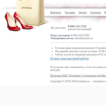
Контакты
Доставка
Оплата
Гарантии
К
8-800-333-5792
Все регионы
(звонок бесплатный)
Отдел доставки:
8-800-333-5793
Электронная почта:
info@artaban.ru
Сегодня наши менеджеры приняли 5 звонков
Последний заказ был сделан сегодня, 10.08 
Сейчас в пути из Германии находится 412 т
Полная статистика нашей работы
Если вы все еще сомневаетесь, стоит ли делать 
выгодно.
Политика ООО "Артабана" в отношении обрабо
Copyright © 2010-2026 Artaban.ru — интернет-