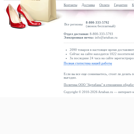
Контакты
Доставка
Оплата
Гарантии
К
8-800-333-5792
Все регионы
(звонок бесплатный)
Отдел доставки:
8-800-333-5793
Электронная почта:
info@artaban.ru
2090 товаров в настоящее время доставляю
Сейчас на сайте находится 1022 посетителе
За последние 24 часа на сайте зарегистриро
Полная статистика нашей работы
Если вы все еще сомневаетесь, стоит ли делать 
выгодно.
Политика ООО "Артабана" в отношении обрабо
Copyright © 2010-2026 Artaban.ru — интернет-