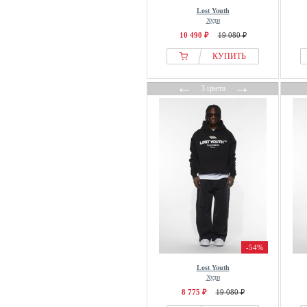
Lost Youth
Худи
10 490 ₽
19 080 ₽
КУПИТЬ
←
→
3 цвета
-54%
Lost Youth
Худи
8 775 ₽
19 080 ₽