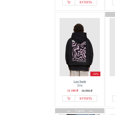
КУПИТЬ
-34%
Lost Youth
Худи
11 190 ₽
16 960 ₽
КУПИТЬ
←
→
2 цвета