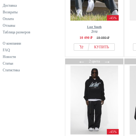
Доставка
Возвраты
-45%
Оплата
Отзывы
Lost Youth
Худи
Таблица размеров
10 490 ₽
19 080 ₽
О компании
КУПИТЬ
FAQ
Новости
←
→
2 цвета
Статьи
Статистика
-45%