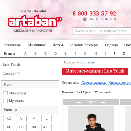
ИНТЕРНЕТ-МАГАЗИН
8-800-333-57-92
ПН-ПТ, 10:00-18:00
ОДЕЖДА, ОБУВЬ И АКСЕССУАРЫ
Женщинам
Мужчинам
Детям
Большие размеры
Одежда
Обу
Бренды:
A
B
C
D
E
F
G
H
I
J
K
Главная
Lost Youth
Lost Youth
Интернет-магазин Lost Youth
Одежда
(22)
Сортировка:
Сначала дешевые
Сначала дорог
Пол
Показано
1
-
22
(всего
22
позиций)
Женщины
←
→
Мужчины
2 цвета
Размер
XS
S
M
L
XL
XXL
3XL
4XL