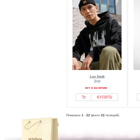
Lost Youth
Худи
нет в наличии
КУПИТЬ
Показано
1
-
22
(всего
22
позиций)