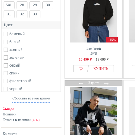
5XL
28
29
30
31
32
33
Цвет
бежевый
-45%
белый
Lost Youth
желтый
Худи
зеленый
10 490 ₽
19 080 ₽
серый
КУПИТЬ
синий
←
→
фиолетовый
3 цвета
черный
Сбросить все настройки
Скидки
Новинки
Товары в наличии
(1147)
Контакты