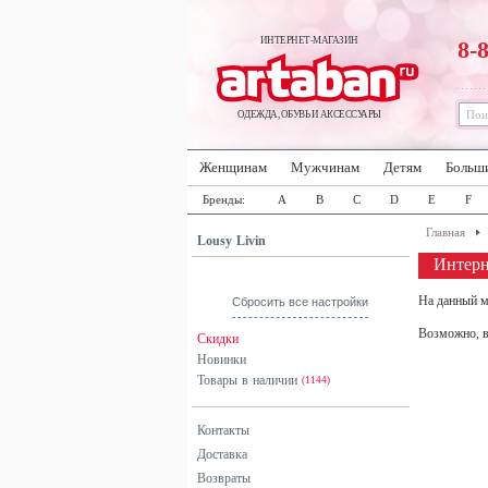
ИНТЕРНЕТ-МАГАЗИН
8-
ОДЕЖДА, ОБУВЬ И АКСЕССУАРЫ
Женщинам
Мужчинам
Детям
Больш
Бренды:
A
B
C
D
E
F
Главная
Lousy Livin
Интерн
На данный м
Сбросить все настройки
Возможно, в
Скидки
Новинки
Товары в наличии
(1144)
Контакты
Доставка
Возвраты