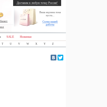
Доставим в любую точку России!
Ваша корзина пока
пуста...
абинет
Схема нашей
работы
ное
ы
SALE
Новинки
T
U
V
W
X
Y
Z