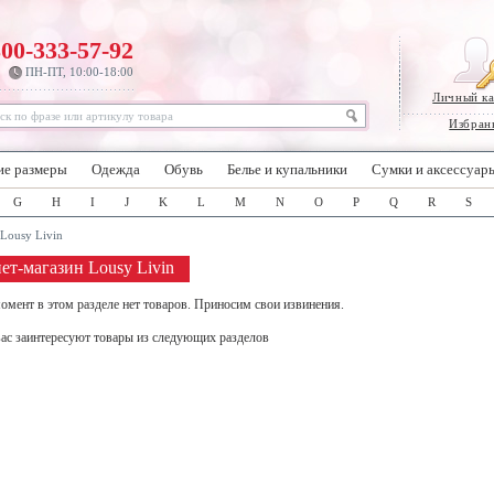
800-333-57-92
ПН-ПТ, 10:00-18:00
Личный к
Избран
ие размеры
Одежда
Обувь
Белье и купальники
Сумки и аксессуар
G
H
I
J
K
L
M
N
O
P
Q
R
S
Lousy Livin
ет-магазин Lousy Livin
омент в этом разделе нет товаров. Приносим свои извинения.
ас заинтересуют товары из следующих разделов