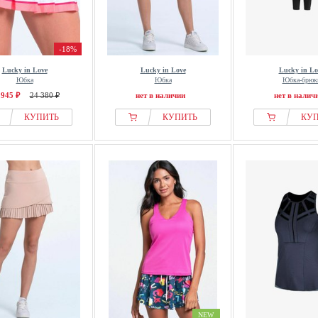
-18%
Lucky in Love
Lucky in Love
Lucky in Lo
Юбка
Юбка
Юбка-брюк
 945 ₽
24 380 ₽
нет в наличии
нет в налич
КУПИТЬ
КУПИТЬ
КУ
NEW