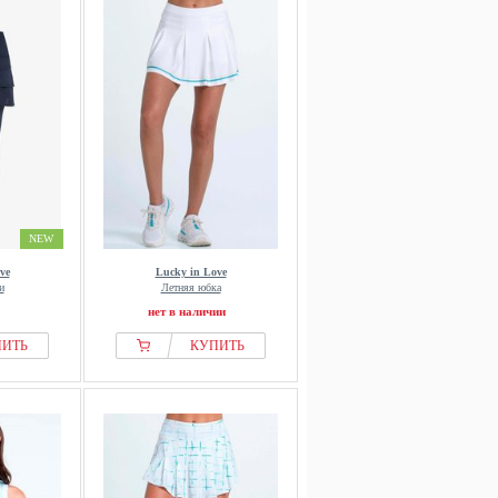
NEW
ve
Lucky in Love
и
Летняя юбка
нет в наличии
ПИТЬ
КУПИТЬ