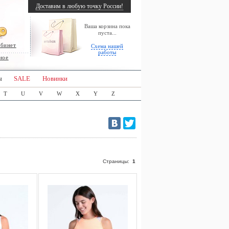
Доставим в любую точку России!
Ваша корзина пока
пуста...
абинет
Схема нашей
работы
ное
ы
SALE
Новинки
T
U
V
W
X
Y
Z
Страницы:
1