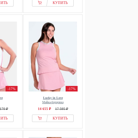
ПИТЬ
КУПИТЬ
-17%
-17%
ve
Lucky in Love
Майка-борцовка
170 ₽
14 655 ₽
17 595 ₽
ПИТЬ
КУПИТЬ