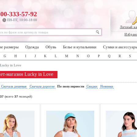
800-333-57-92
ПН-ПТ, 10:00-18:00
Личный к
Избран
ие размеры
Одежда
Обувь
Белье и купальники
Сумки и аксессуар
G
H
I
J
K
L
M
N
O
P
Q
R
S
Lucky in Love
ет-магазин Lucky in Love
:
Сначала дешевые
Сначала дорогие
По популярности
Скидки
Новинки
37
(всего
37
позиций)