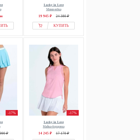
ve
Lucky in Love
а
Мини-юбка
ии
19 945 ₽
24 380 ₽
ПИТЬ
КУПИТЬ
-17%
-17%
ve
Lucky in Love
а
Майка-борцовка
990 ₽
14 245 ₽
17 170 ₽