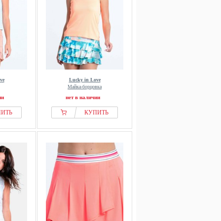
ve
Lucky in Love
Майка-борцовка
ии
нет в наличии
ПИТЬ
КУПИТЬ