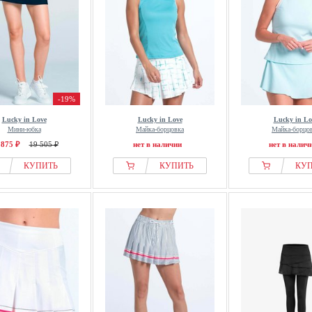
-19%
Lucky in Love
Lucky in Love
Lucky in Lo
Мини-юбка
Майка-борцовка
Майка-борцо
 875 ₽
19 505 ₽
нет в наличии
нет в налич
КУПИТЬ
КУПИТЬ
КУ