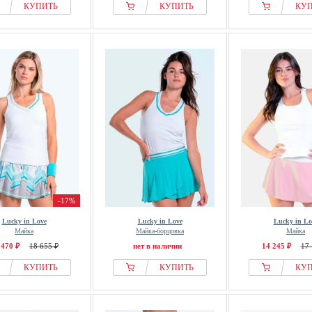
КУПИТЬ
КУПИТЬ
КУ
-17%
Lucky in Love
Lucky in Love
Lucky in Lo
Майка
Майка-борцовка
Майка
 470 ₽
18 655 ₽
нет в наличии
14 245 ₽
17 
КУПИТЬ
КУПИТЬ
КУ