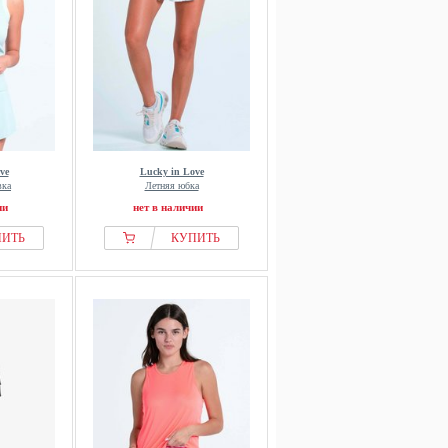
ve
Lucky in Love
вка
Летняя юбка
ии
нет в наличии
ПИТЬ
КУПИТЬ