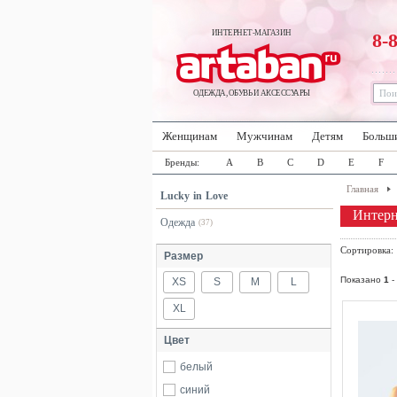
ИНТЕРНЕТ-МАГАЗИН
8-
ОДЕЖДА, ОБУВЬ И АКСЕССУАРЫ
Женщинам
Мужчинам
Детям
Больш
Бренды:
A
B
C
D
E
F
Главная
Lucky in Love
Интерн
Одежда
(37)
Сортировка
Размер
Показано
1
-
XS
S
M
L
XL
Цвет
белый
синий