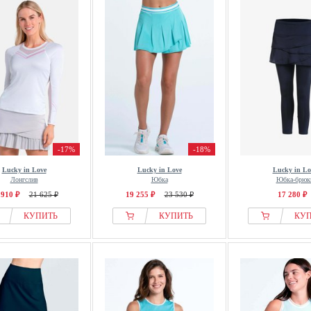
-17%
-18%
Lucky in Love
Lucky in Love
Lucky in Lo
Лонгслив
Юбка
Юбка-брюк
 910 ₽
21 625 ₽
19 255 ₽
23 530 ₽
17 280 ₽
КУПИТЬ
КУПИТЬ
КУ