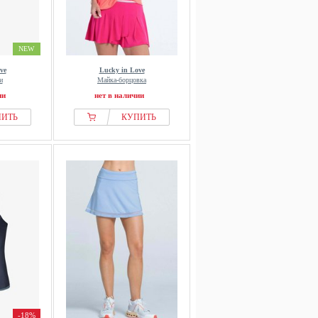
NEW
ve
Lucky in Love
и
Майка-борцовка
ии
нет в наличии
ПИТЬ
КУПИТЬ
-18%