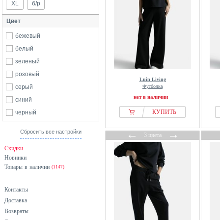
XL
б/р
Цвет
бежевый
белый
зеленый
розовый
Luin Living
серый
Футболка
нет в наличии
синий
КУПИТЬ
черный
←
→
Сбросить все настройки
3 цвета
Скидки
Новинки
Товары в наличии
(1147)
Контакты
Доставка
Возвраты