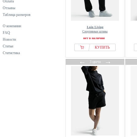
Оплата
Отзывы
Таблица размеров
О компании
Luin Living
Спортивные штаны
FAQ
нет в наличии
Новости
Статьи
КУПИТЬ
Статистика
←
→
3 цвета