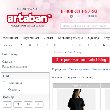
ИНТЕРНЕТ-МАГАЗИН
8-800-333-57-92
ПН-ПТ, 10:00-18:00
ОДЕЖДА, ОБУВЬ И АКСЕССУАРЫ
Женщинам
Мужчинам
Детям
Большие размеры
Одежда
Обу
Бренды:
A
B
C
D
E
F
G
H
I
J
K
Главная
Luin Living
Luin Living
Интернет-магазин Luin Living
Одежда
(9)
Белье и купальники
(2)
Сортировка:
Сначала дешевые
Сначала дорог
Пол
Показано
1
-
11
(всего
11
позиций)
Женщины
←
→
3 цвета
Мужчины
Размер
XS
S
M
L