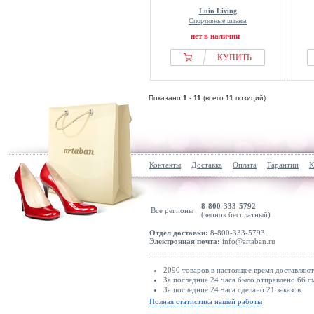
Luin Living
Спортивные штаны
нет в наличии
КУПИТЬ
Показано
1
-
11
(всего
11
позиций)
Контакты
Доставка
Оплата
Гарантии
К
8-800-333-5792
Все регионы
(звонок бесплатный)
Отдел доставки:
8-800-333-5793
Электронная почта:
info@artaban.ru
2090 товаров в настоящее время доставляю
За последние 24 часа было отправлено 66 с
За последние 24 часа сделано 21 заказов.
Полная статистика нашей работы