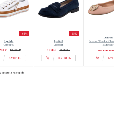
-65%
-65%
Lynfield
Lynfield
Lynfield
Балетки "Comfort Class
Сникерсы
Лоферы
Ballerinas"
270 ₽
18 000 ₽
6 270 ₽
18 000 ₽
нет в налич
КУПИТЬ
КУПИТЬ
КУ
3
(всего
3
позиций)