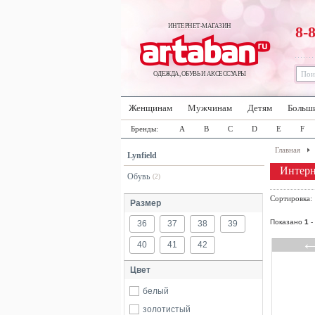
ИНТЕРНЕТ-МАГАЗИН
8-
ОДЕЖДА, ОБУВЬ И АКСЕССУАРЫ
Женщинам
Мужчинам
Детям
Больш
Бренды:
A
B
C
D
E
F
Главная
Lynfield
Интерн
Обувь
(2)
Сортировка
Размер
Показано
1
-
36
37
38
39
40
41
42
Цвет
белый
золотистый