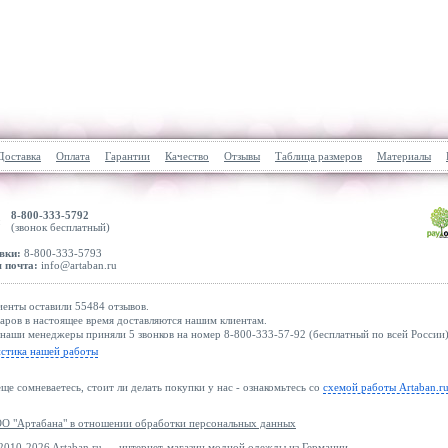
Доставка
Оплата
Гарантии
Качество
Отзывы
Таблица размеров
Материалы
8-800-333-5792
(звонок бесплатный)
вки:
8-800-333-5793
 почта:
info@artaban.ru
енты оставили 55484 отзывов.
аров в настоящее время доставляются нашим клиентам.
наши менеджеры приняли 5 звонков на номер 8-800-333-57-92 (бесплатный по всей России)
истика нашей работы
еще сомневаетесь, стоит ли делать покупки у нас - ознакомьтесь со
схемой работы Artaban.r
О "Артабана" в отношении обработки персональных данных
 2010-2026 Artaban.ru — интернет-магазин модной одежды из Германии