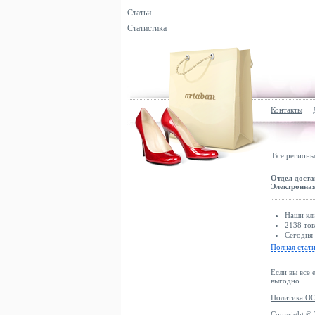
Статьи
Статистика
Контакты
Все регионы
Отдел доста
Электронная
Наши кли
2138 тов
Сегодня 
Полная стат
Если вы все 
выгодно.
Политика ОО
Copyright ©