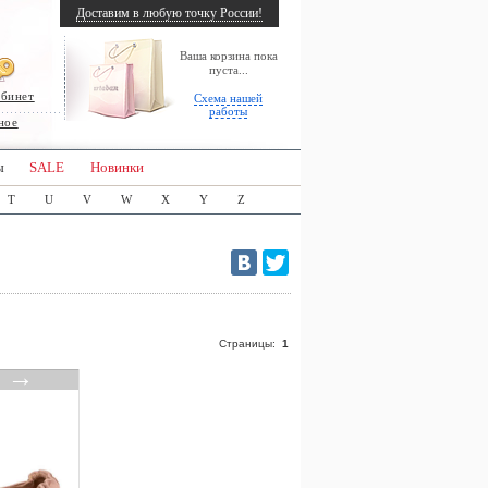
Доставим в любую точку России!
Ваша корзина пока
пуста...
абинет
Схема нашей
работы
ное
ы
SALE
Новинки
T
U
V
W
X
Y
Z
Страницы:
1
→