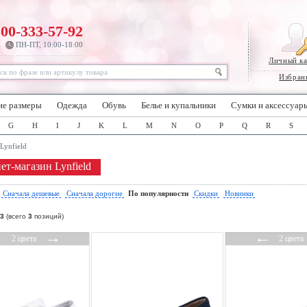
800-333-57-92
ПН-ПТ, 10:00-18:00
Личный к
Избран
ие размеры
Одежда
Обувь
Белье и купальники
Сумки и аксессуар
G
H
I
J
K
L
M
N
O
P
Q
R
S
Lynfield
ет-магазин Lynfield
:
Сначала дешевые
Сначала дорогие
По популярности
Скидки
Новинки
3
(всего
3
позиций)
←
→
←
2 цвета
2 цвета