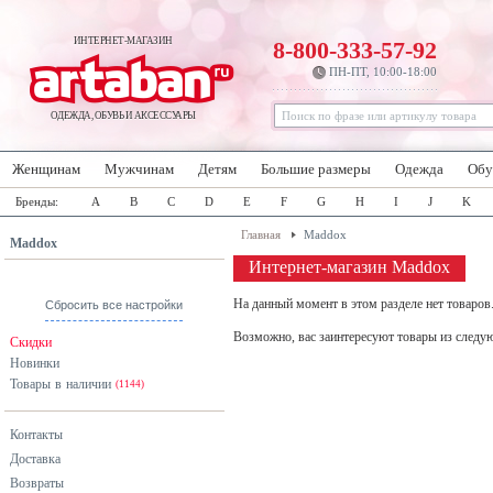
ИНТЕРНЕТ-МАГАЗИН
8-800-333-57-92
ПН-ПТ, 10:00-18:00
ОДЕЖДА, ОБУВЬ И АКСЕССУАРЫ
Женщинам
Мужчинам
Детям
Большие размеры
Одежда
Обу
Бренды:
A
B
C
D
E
F
G
H
I
J
K
Главная
Maddox
Maddox
Интернет-магазин Maddox
На данный момент в этом разделе нет товаров
Сбросить все настройки
Возможно, вас заинтересуют товары из следу
Скидки
Новинки
Товары в наличии
(1144)
Контакты
Доставка
Возвраты