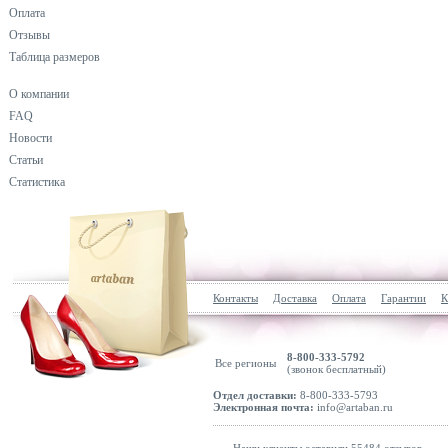
Оплата
Отзывы
Таблица размеров
О компании
FAQ
Новости
Статьи
Статистика
Контакты
Доставка
Оплата
Гарантии
К
8-800-333-5792
Все регионы
(звонок бесплатный)
Отдел доставки:
8-800-333-5793
Электронная почта:
info@artaban.ru