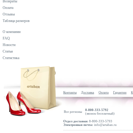
Возвраты
Оплата
Отзывы
Таблица размеров
О компании
FAQ
Новости
Статьи
Статистика
Контакты
Доставка
Оплата
Гарантии
К
8-800-333-5792
Все регионы
(звонок бесплатный)
Отдел доставки:
8-800-333-5793
Электронная почта:
info@artaban.ru