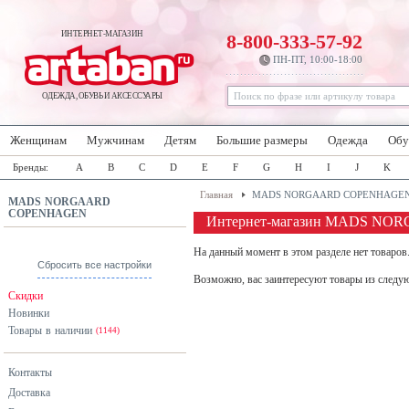
ИНТЕРНЕТ-МАГАЗИН
8-800-333-57-92
ПН-ПТ, 10:00-18:00
ОДЕЖДА, ОБУВЬ И АКСЕССУАРЫ
Женщинам
Мужчинам
Детям
Большие размеры
Одежда
Обу
Бренды:
A
B
C
D
E
F
G
H
I
J
K
Главная
MADS NORGAARD COPENHAGE
MADS NORGAARD
COPENHAGEN
Интернет-магазин MADS N
На данный момент в этом разделе нет товаров
Сбросить все настройки
Возможно, вас заинтересуют товары из следу
Скидки
Новинки
Товары в наличии
(1144)
Контакты
Доставка