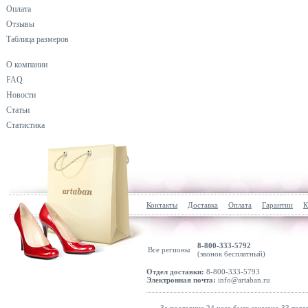
Оплата
Отзывы
Таблица размеров
О компании
FAQ
Новости
Статьи
Статистика
Контакты
Доставка
Оплата
Гарантии
К
8-800-333-5792
Все регионы
(звонок бесплатный)
Отдел доставки:
8-800-333-5793
Электронная почта:
info@artaban.ru