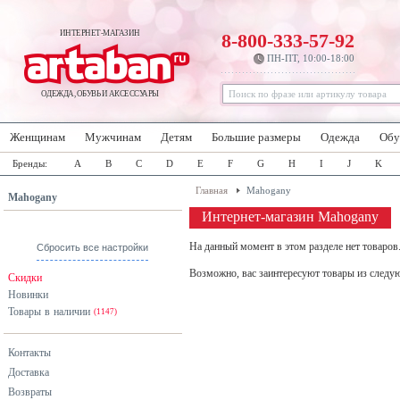
ИНТЕРНЕТ-МАГАЗИН
8-800-333-57-92
ПН-ПТ, 10:00-18:00
ОДЕЖДА, ОБУВЬ И АКСЕССУАРЫ
Женщинам
Мужчинам
Детям
Большие размеры
Одежда
Обу
Бренды:
A
B
C
D
E
F
G
H
I
J
K
Главная
Mahogany
Mahogany
Интернет-магазин Mahogany
На данный момент в этом разделе нет товаров
Сбросить все настройки
Возможно, вас заинтересуют товары из следу
Скидки
Новинки
Товары в наличии
(1147)
Контакты
Доставка
Возвраты