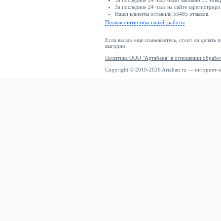
За последние 24 часа было заказано 33 това
За последние 24 часа на сайте зарегистриро
Наши клиенты оставили 55485 отзывов.
Полная статистика нашей работы
Если вы все еще сомневаетесь, стоит ли делать 
выгодно.
Политика ООО "Артабана" в отношении обрабо
Copyright © 2010-2026 Artaban.ru — интернет-