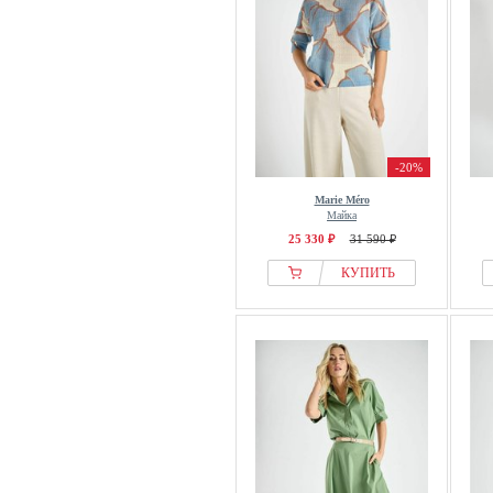
-20%
Marie Méro
Майка
25 330 ₽
31 590 ₽
КУПИТЬ