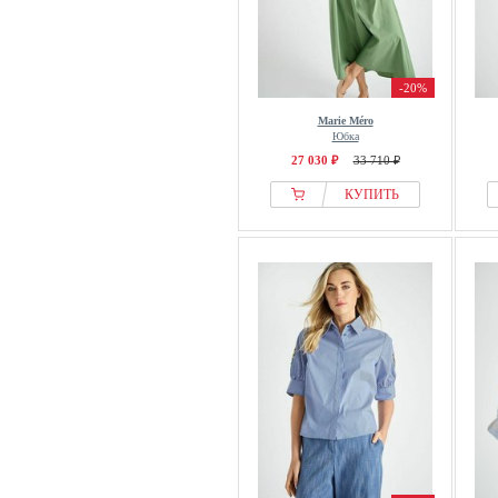
-20%
Marie Méro
Юбка
27 030 ₽
33 710 ₽
КУПИТЬ