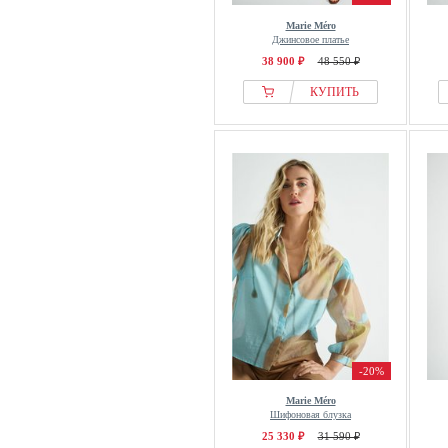
Marie Méro
Джинсовое платье
38 900 ₽
48 550 ₽
КУПИТЬ
-20%
Marie Méro
Шифоновая блузка
25 330 ₽
31 590 ₽