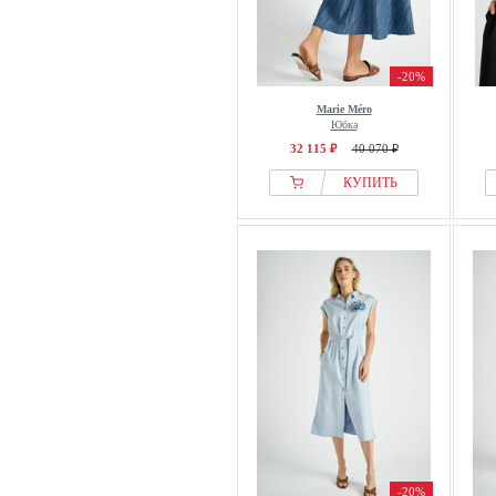
-20%
Marie Méro
Юбка
32 115 ₽
40 070 ₽
КУПИТЬ
-20%