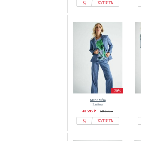
КУПИТЬ
-20%
Marie Méro
Блейзер
40 595 ₽
50 670 ₽
КУПИТЬ