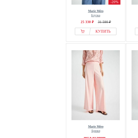
-20%
Marie Méro
Блузка
25 330 ₽
31 590 ₽
КУПИТЬ
Marie Méro
Брюки
нет в наличии