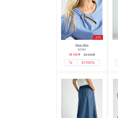
-20%
Marie Méro
Блузка
18 550 ₽
23 110 ₽
КУПИТЬ