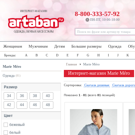
ИНТЕРНЕТ-МАГАЗИН
8-800-333-57-92
ПН-ПТ, 10:00-18:00
ОДЕЖДА, ОБУВЬ И АКСЕССУАРЫ
Женщинам
Мужчинам
Детям
Большие размеры
Одежда
Обу
Бренды:
A
B
C
D
E
F
G
H
I
J
K
Главная
Marie Méro
Marie Méro
Интернет-магазин Marie Méro
Одежда
(81)
Сортировка:
Сначала дешевые
Сначала дорог
Размер
Показано
1
-
81
(всего
81
позиций)
34
36
38
40
42
44
46
48
Цвет
бежевый
белый