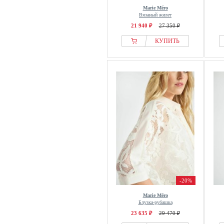
Marie Méro
Вязаный жилет
21 940 ₽
27 350 ₽
КУПИТЬ
-20%
Marie Méro
Блузка-рубашка
23 635 ₽
29 470 ₽