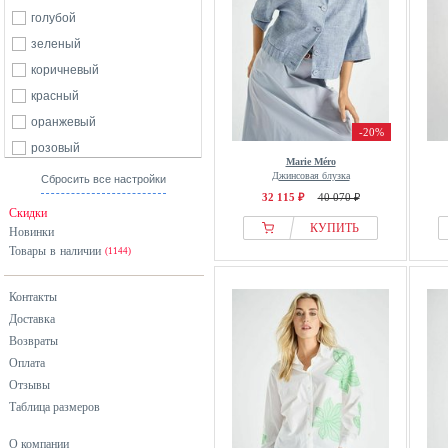
голубой
зеленый
коричневый
красный
оранжевый
-20%
розовый
Marie Méro
синий
Джинсовая блузка
Сбросить все настройки
32 115 ₽
40 070 ₽
Скидки
КУПИТЬ
Новинки
Товары в наличии
(1144)
Контакты
Доставка
Возвраты
Оплата
Отзывы
Таблица размеров
О компании