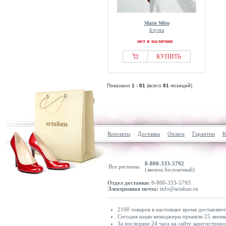
Marie Méro
Блузка
нет в наличии
КУПИТЬ
Показано
1
-
81
(всего
81
позиций)
Контакты
Доставка
Оплата
Гарантии
К
8-800-333-5792
Все регионы
(звонок бесплатный)
Отдел доставки:
8-800-333-5793
Электронная почта:
info@artaban.ru
2100 товаров в настоящее время доставляю
Сегодня наши менеджеры приняли 25 звонко
За последние 24 часа на сайте зарегистриро