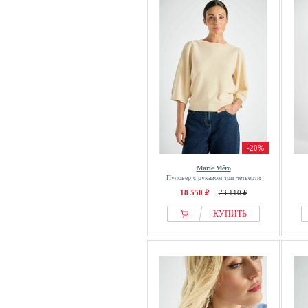
-20%
Marie Méro
Пуловер с рукавом три четверти
18 550 ₽
23 110 ₽
КУПИТЬ