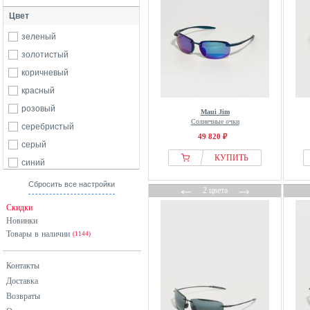
Цвет
зеленый
золотистый
коричневый
красный
розовый
Maui Jim
Солнечные очки
серебристый
49 820 ₽
серый
КУПИТЬ
синий
черный
Сбросить все настройки
←
→
2 цвета
Скидки
Новинки
Товары в наличии
(1144)
Контакты
Доставка
Возвраты