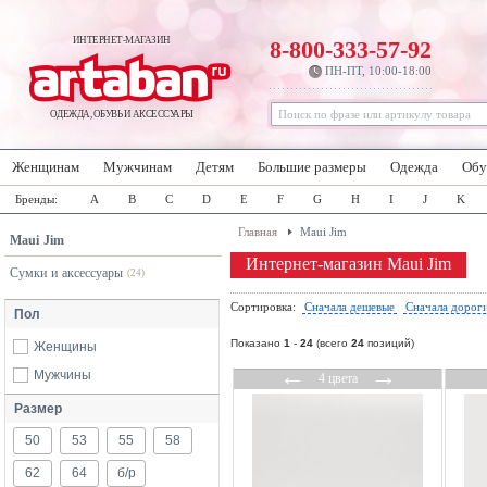
ИНТЕРНЕТ-МАГАЗИН
8-800-333-57-92
ПН-ПТ, 10:00-18:00
ОДЕЖДА, ОБУВЬ И АКСЕССУАРЫ
Женщинам
Мужчинам
Детям
Большие размеры
Одежда
Обу
Бренды:
A
B
C
D
E
F
G
H
I
J
K
Главная
Maui Jim
Maui Jim
Интернет-магазин Maui Jim
Сумки и аксессуары
(24)
Сортировка:
Сначала дешевые
Сначала дорог
Пол
Показано
1
-
24
(всего
24
позиций)
Женщины
←
→
Мужчины
4 цвета
Размер
50
53
55
58
62
64
б/р