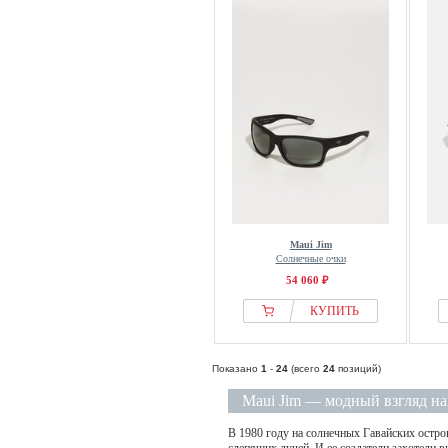
Maui Jim
Солнечные очки
54 060 ₽
КУПИТЬ
Показано
1
-
24
(всего
24
позиций)
Maui Jim — модный взгляд на
В 1980 году на солнечных Гавайских остр