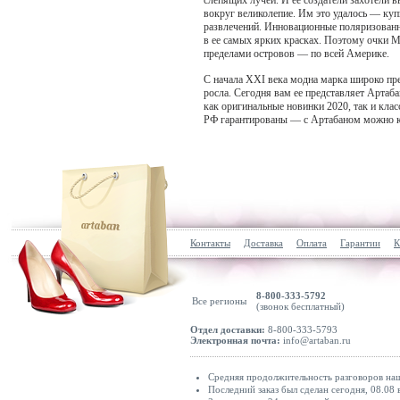
слепящих лучей. И ее создатели захотели 
вокруг великолепие. Им это удалось — куп
развлечений. Инновационные поляризованны
в ее самых ярких красках. Поэтому очки Ma
пределами островов — по всей Америке.
С начала XXI века модна марка широко пред
росла. Сегодня вам ее представляет Артаб
как оригинальные новинки 2020, так и клас
РФ гарантированы — с Артабаном можно ку
Контакты
Доставка
Оплата
Гарантии
К
8-800-333-5792
Все регионы
(звонок бесплатный)
Отдел доставки:
8-800-333-5793
Электронная почта:
info@artaban.ru
Средняя продолжительность разговоров наши
Последний заказ был сделан сегодня, 08.08