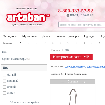
ИНТЕРНЕТ-МАГАЗИН
8-800-333-57-92
ПН-ПТ, 10:00-18:00
ОДЕЖДА, ОБУВЬ И АКСЕССУАРЫ
Женщинам
Мужчинам
Детям
Большие размеры
Одежда
Обу
Бренды:
A
B
C
D
E
F
G
H
I
J
K
Главная
MB
MB
Интернет-магазин MB
Сумки и аксессуары
(1)
Сортировка:
Сначала дешевые
Сначала дорог
Цвет
Показано
1
-
1
(всего
1
позиций)
белый
←
→
красный
5 цветов
серый
синий
Сбросить все настройки