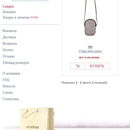
Скидки
Новинки
Товары в наличии
(1144)
Контакты
Доставка
Возвраты
MB
Оплата
Сумка через плечо
Отзывы
нет в наличии
Таблица размеров
КУПИТЬ
О компании
FAQ
Показано
1
-
1
(всего
1
позиций)
Новости
Статьи
Статистика