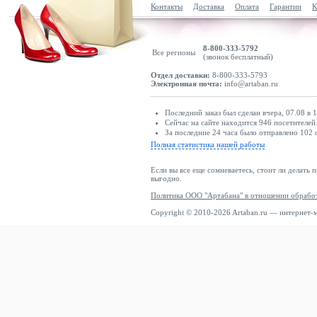
Контакты
Доставка
Оплата
Гарантии
К
8-800-333-5792
Все регионы
(звонок бесплатный)
Отдел доставки:
8-800-333-5793
Электронная почта:
info@artaban.ru
Последний заказ был сделан вчера, 07.08 в 
Сейчас на сайте находится 946 посетителей
За последние 24 часа было отправлено 102 
Полная статистика нашей работы
Если вы все еще сомневаетесь, стоит ли делать 
выгодно.
Политика ООО "Артабана" в отношении обрабо
Copyright © 2010-2026 Artaban.ru — интернет-