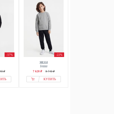
-57%
-22%
MESSI
Брюки
40 ₽
7 620 ₽
9 740 ₽
ПИТЬ
КУПИТЬ