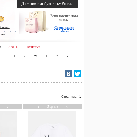
Доставим в любую точку России!
Ваша корзина пока
пуста...
абинет
Схема нашей
работы
ное
ы
SALE
Новинки
T
U
V
W
X
Y
Z
Страницы:
1
→
←
→
3 цвета