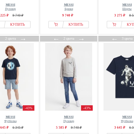
MESSI
MESSI
MESSI
Пуловер
Брюки
Шорты
 225 ₽
9 740 ₽
9 740 ₽
3 275 ₽
8 5
КУПИТЬ
КУПИТЬ
КУ
←
→
←
→
←
2 цвета
2 цвета
3 цвета
-43%
-43%
MESSI
MESSI
MESSI
Футболка
Пуловер
Футболка
 645 ₽
6 345 ₽
5 585 ₽
9 740 ₽
3 645 ₽
6 3