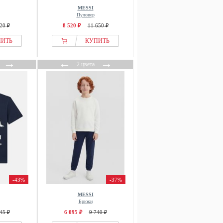
MESSI
Пуловер
20 ₽
8 520 ₽
11 650 ₽
ПИТЬ
КУПИТЬ
→
←
→
2 цвета
-43%
-37%
MESSI
Брюки
45 ₽
6 095 ₽
9 740 ₽