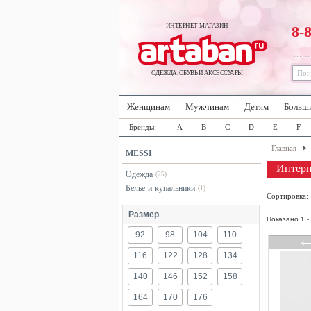
ИНТЕРНЕТ-МАГАЗИН
8-
ОДЕЖДА, ОБУВЬ И АКСЕССУАРЫ
Женщинам
Мужчинам
Детям
Больш
Бренды:
A
B
C
D
E
F
Главная
MESSI
Интерн
Одежда
(25)
Белье и купальники
(1)
Сортировка
Размер
Показано
1
-
92
98
104
110
116
122
128
134
140
146
152
158
164
170
176