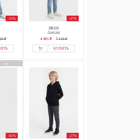
-53%
-37%
MESSI
Лонгслив
20 ₽
4 465 ₽
7 110 ₽
ПИТЬ
КУПИТЬ
→
-62%
-27%