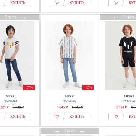
КУПИТЬ
КУПИТЬ
КУ
←
→
←
2 цвета
2 цвета
-57%
-43%
MESSI
MESSI
MESSI
Футболка
Футболка
Футболка
 225 ₽
9 740 ₽
3 645 ₽
6 345 ₽
3 960 ₽
6 3
КУПИТЬ
КУПИТЬ
КУ
←
→
2 цвета