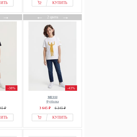
ПИТЬ
КУПИТЬ
→
←
→
2 цвета
-38%
-43%
MESSI
Футболка
45 ₽
3 645 ₽
6 345 ₽
ПИТЬ
КУПИТЬ