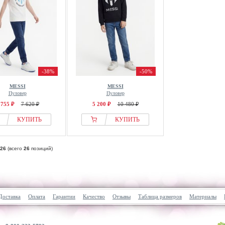
-38%
-50%
MESSI
MESSI
Пуловер
Пуловер
 755 ₽
7 620 ₽
5 200 ₽
10 480 ₽
КУПИТЬ
КУПИТЬ
26
(всего
26
позиций)
Доставка
Оплата
Гарантии
Качество
Отзывы
Таблица размеров
Материалы