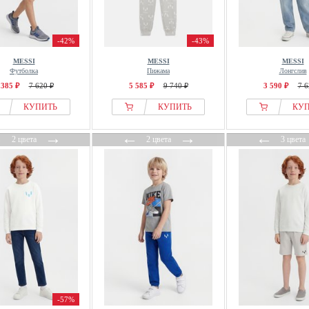
-42%
-43%
MESSI
MESSI
MESSI
Футболка
Пижама
Лонгслив
 385 ₽
7 620 ₽
5 585 ₽
9 740 ₽
3 590 ₽
7 6
КУПИТЬ
КУПИТЬ
КУ
←
→
←
→
←
2 цвета
2 цвета
3 цвета
-57%