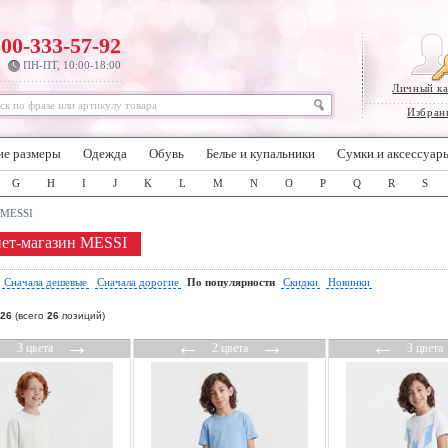
800-333-57-92
ПН-ПТ, 10:00-18:00
Личный к
Избран
ие размеры
Одежда
Обувь
Белье и купальники
Сумки и аксессуар
G
H
I
J
K
L
M
N
O
P
Q
R
S
MESSI
ет-магазин MESSI
:
Сначала дешевые
Сначала дорогие
По популярности
Скидки
Новинки
26
(всего
26
позиций)
←
→
←
→
←
3 цвета
2 цвета
3 цвета