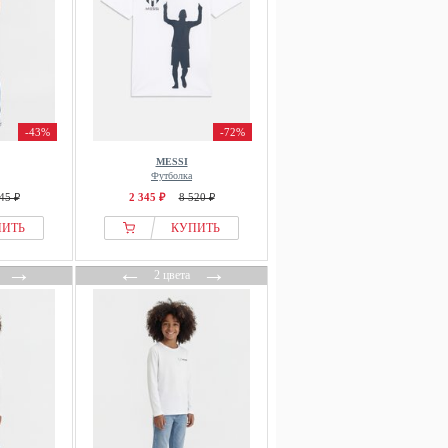
-43%
-72%
MESSI
Футболка
45 ₽
2 345 ₽
8 520 ₽
ПИТЬ
КУПИТЬ
→
←
→
2 цвета