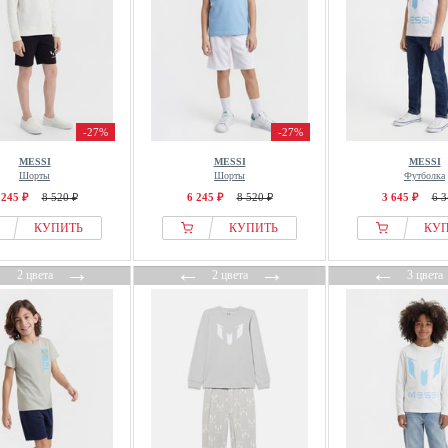
-27%
-27%
MESSI
MESSI
MESSI
Шорты
Шорты
Футболка
 245 ₽
8 520 ₽
6 245 ₽
8 520 ₽
3 645 ₽
6 3
КУПИТЬ
КУПИТЬ
КУ
←
→
←
→
←
2 цвета
2 цвета
3 цвета