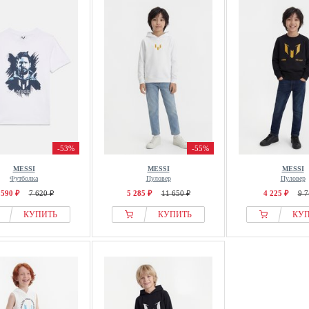
-53%
-55%
MESSI
MESSI
MESSI
Футболка
Пуловер
Пуловер
 590 ₽
7 620 ₽
5 285 ₽
11 650 ₽
4 225 ₽
9 7
КУПИТЬ
КУПИТЬ
КУ