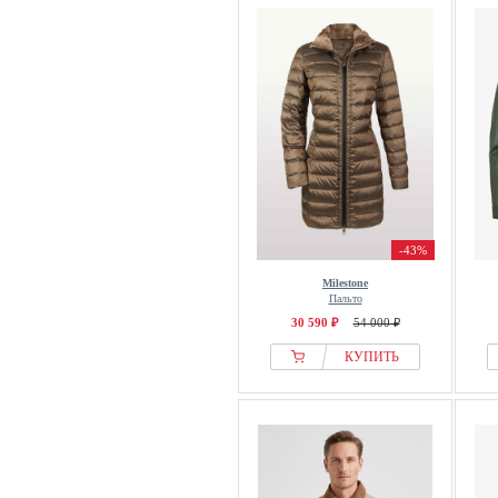
-43%
Milestone
Пальто
30 590 ₽
54 000 ₽
КУПИТЬ