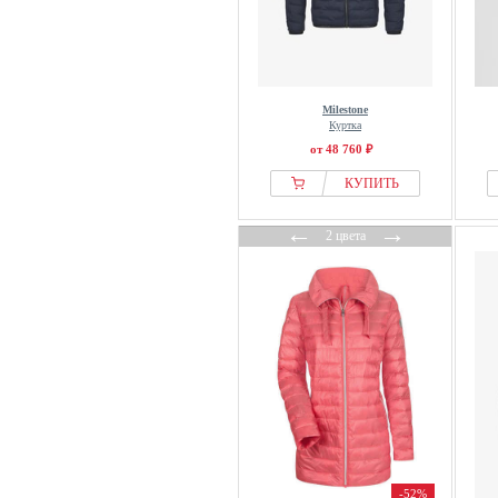
Milestone
Куртка
от 48 760 ₽
КУПИТЬ
←
→
2 цвета
-52%