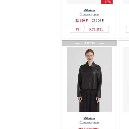
-17%
Milestone
Кожаная куртка
52 990 ₽
63 600 ₽
КУПИТЬ
←
→
4 цвета
Milestone
Кожаная куртка
нет в наличии