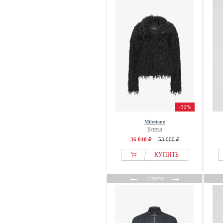
-32%
Milestone
Куртка
36 040 ₽
53 000 ₽
КУПИТЬ
←
→
3 цвета