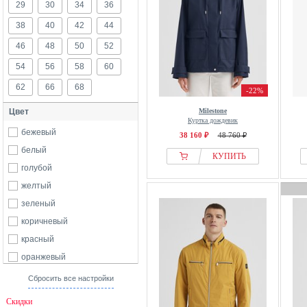
29
30
34
36
38
40
42
44
46
48
50
52
54
56
58
60
62
66
68
-22%
Цвет
Milestone
Куртка дождевик
бежевый
38 160 ₽
48 760 ₽
белый
КУПИТЬ
голубой
желтый
зеленый
коричневый
красный
оранжевый
серый
Сбросить все настройки
синий
Скидки