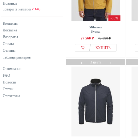
фиолетовый
Новинки
Товары в наличии
хаки
(1144)
черный
-35%
Контакты
Milestone
Доставка
Куртка
Возвраты
27 560 ₽
42 390 ₽
Оплата
КУПИТЬ
Отзывы
Таблица размеров
←
→
3 цвета
О компании
FAQ
Новости
Статьи
Статистика