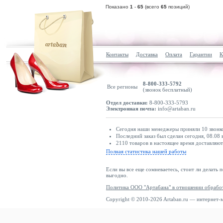
Показано
1
-
65
(всего
65
позиций)
Контакты
Доставка
Оплата
Гарантии
К
8-800-333-5792
Все регионы
(звонок бесплатный)
Отдел доставки:
8-800-333-5793
Электронная почта:
info@artaban.ru
Сегодня наши менеджеры приняли 10 звонко
Последний заказ был сделан сегодня, 08.08 
2110 товаров в настоящее время доставляю
Полная статистика нашей работы
Если вы все еще сомневаетесь, стоит ли делать 
выгодно.
Политика ООО "Артабана" в отношении обрабо
Copyright © 2010-2026 Artaban.ru — интернет-