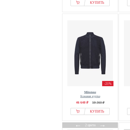
КУПИТЬ
-21%
Milestone
Кожаная куртка
46 640 ₽
59 360 ₽
КУПИТЬ
←
→
2 цвета