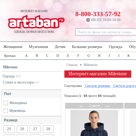
ИНТЕРНЕТ-МАГАЗИН
8-800-333-57-92
ПН-ПТ, 10:00-18:00
ОДЕЖДА, ОБУВЬ И АКСЕССУАРЫ
Женщинам
Мужчинам
Детям
Большие размеры
Одежда
Обу
Бренды:
A
B
C
D
E
F
G
H
I
J
K
Главная
Milestone
Milestone
Интернет-магазин Milestone
Одежда
(63)
Сумки и аксессуары
(2)
Сортировка:
Сначала дешевые
Сначала дорог
Пол
Показано
1
-
65
(всего
65
позиций)
Женщины
←
→
2 цвета
Мужчины
Размер
25
26
27
28