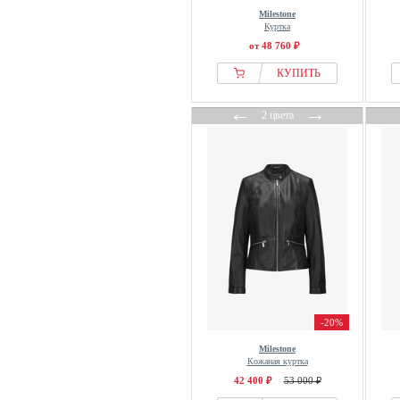
Milestone
Куртка
от 48 760 ₽
КУПИТЬ
←
→
2 цвета
-20%
Milestone
Кожаная куртка
42 400 ₽
53 000 ₽