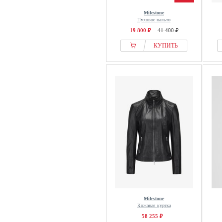
Milestone
Пуховое пальто
19 800 ₽
41 400 ₽
КУПИТЬ
Milestone
Кожаная куртка
58 255 ₽