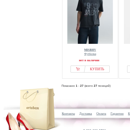
MISBHV
Футболка
нет в наличии
КУПИТЬ
Показано
1
-
27
(всего
27
позиций)
Контакты
Доставка
Оплата
Гарантии
К