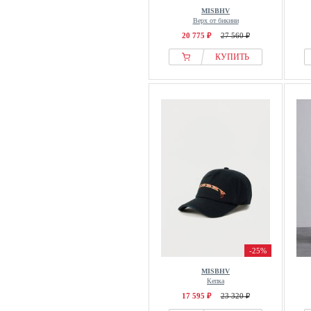
MISBHV
Верх от бикини
20 775 ₽
27 560 ₽
КУПИТЬ
-25%
MISBHV
Кепка
17 595 ₽
23 320 ₽