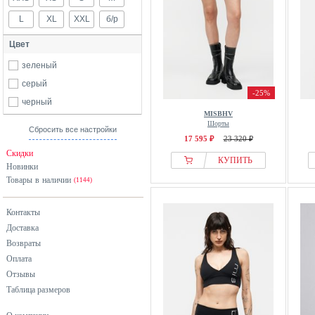
L
XL
XXL
б/р
Цвет
зеленый
серый
-25%
черный
MISBHV
Шорты
Сбросить все настройки
17 595 ₽
23 320 ₽
Скидки
КУПИТЬ
Новинки
Товары в наличии
(1144)
Контакты
Доставка
Возвраты
Оплата
Отзывы
Таблица размеров