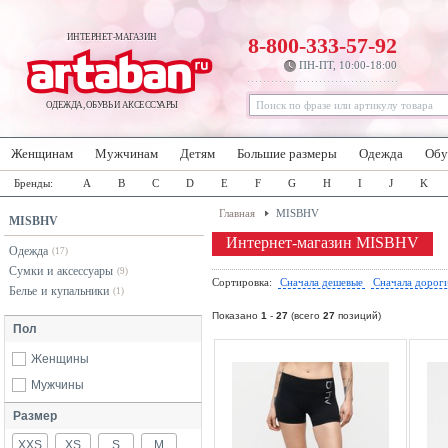
ИНТЕРНЕТ-МАГАЗИН
8-800-333-57-92
ПН-ПТ, 10:00-18:00
ОДЕЖДА, ОБУВЬ И АКСЕССУАРЫ
Женщинам
Мужчинам
Детям
Большие размеры
Одежда
Обу
Бренды:
A
B
C
D
E
F
G
H
I
J
K
Главная
MISBHV
MISBHV
Интернет-магазин MISBHV
Одежда
(17)
Сумки и аксессуары
(9)
Сортировка:
Сначала дешевые
Сначала дорог
Белье и купальники
(1)
Показано
1
-
27
(всего
27
позиций)
Пол
Женщины
Мужчины
Размер
XXS
XS
S
M