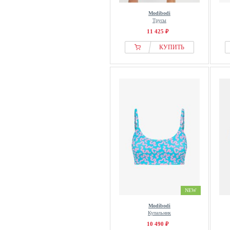
Modibodi
Трусы
11 425 ₽
КУПИТЬ
NEW
Modibodi
Купальник
10 490 ₽