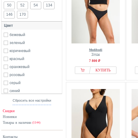
50
52
54
134
146
170
Цвет
бежевый
зеленый
Modibodi
коричневый
Трусы
красный
7 800 ₽
оранжевый
КУПИТЬ
розовый
серый
синий
фиолетовый
Сбросить все настройки
черный
Скидки
Новинки
Товары в наличии
(1144)
Контакты