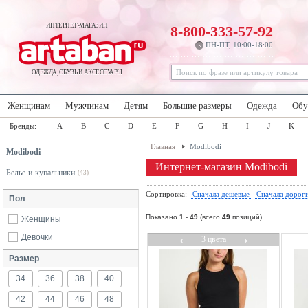
ИНТЕРНЕТ-МАГАЗИН
8-800-333-57-92
ПН-ПТ, 10:00-18:00
ОДЕЖДА, ОБУВЬ И АКСЕССУАРЫ
Женщинам
Мужчинам
Детям
Большие размеры
Одежда
Обу
Бренды:
A
B
C
D
E
F
G
H
I
J
K
Главная
Modibodi
Modibodi
Интернет-магазин Modibodi
Белье и купальники
(43)
Сортировка:
Сначала дешевые
Сначала дорог
Пол
Показано
1
-
49
(всего
49
позиций)
Женщины
←
→
Девочки
3 цвета
Размер
34
36
38
40
42
44
46
48