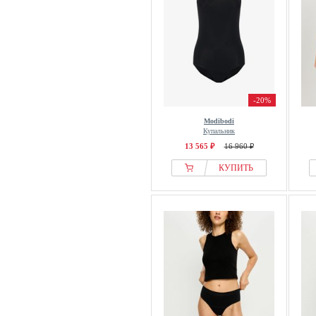
-20%
Modibodi
Купальник
13 565 ₽
16 960 ₽
КУПИТЬ