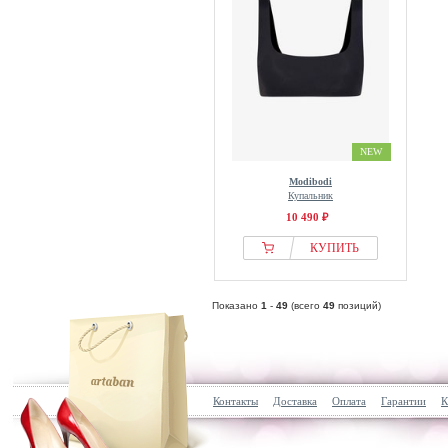
NEW
Modibodi
Купальник
10 490 ₽
КУПИТЬ
Показано
1
-
49
(всего
49
позиций)
Контакты
Доставка
Оплата
Гарантии
К