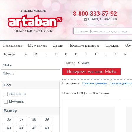
ИНТЕРНЕТ-МАГАЗИН
8-800-333-57-92
ПН-ПТ, 10:00-18:00
ОДЕЖДА, ОБУВЬ И АКСЕССУАРЫ
Женщинам
Мужчинам
Детям
Большие размеры
Одежда
Обу
Бренды:
A
B
C
D
E
F
G
H
I
J
K
Главная
MoEa
MoEa
Интернет-магазин MoEa
Обувь
(9)
Сортировка:
Сначала дешевые
Сначала дорог
Пол
Показано
1
-
9
(всего
9
позиций)
Женщины
Мужчины
Размер
36
37
38
39
40
41
42
43