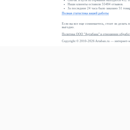
Сейчас в пути из Германии находится 412 т
Наши клиенты оставили 55484 отзывов.
За последние 24 часа было заказано 51 това
Полная статистика нашей работы
Если вы все еще сомневаетесь, стоит ли делать 
выгодно.
Политика ООО "Артабана" в отношении обрабо
Copyright © 2010-2026 Artaban.ru — интернет-