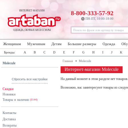
ИНТЕРНЕТ-МАГАЗИН
8-800-333-57-92
ПН-ПТ, 10:00-18:00
ОДЕЖДА, ОБУВЬ И АКСЕССУАРЫ
Женщинам
Мужчинам
Детям
Большие размеры
Одежда
Обу
Бренды:
A
B
C
D
E
F
G
H
I
J
K
Главная
Molecule
Molecule
Интернет-магазин Molecule
На данный момент в этом разделе нет товаров
Сбросить все настройки
Возможно, вас заинтересуют товары из следу
Скидки
Новинки
Товары в наличии
(1144)
Контакты
Доставка
Возвраты