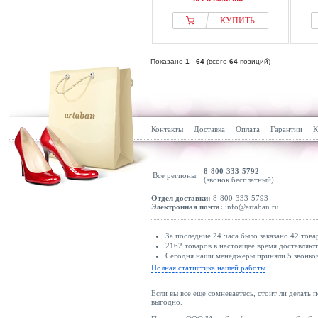
КУПИТЬ
Показано
1
-
64
(всего
64
позиций)
Контакты
Доставка
Оплата
Гарантии
К
8-800-333-5792
Все регионы
(звонок бесплатный)
Отдел доставки:
8-800-333-5793
Электронная почта:
info@artaban.ru
За последние 24 часа было заказано 42 това
2162 товаров в настоящее время доставляю
Сегодня наши менеджеры приняли 5 звонков
Полная статистика нашей работы
Если вы все еще сомневаетесь, стоит ли делать 
выгодно.