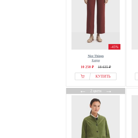
-45%
Nice Things
Капри
10 250 ₽
18 635 ₽
КУПИТЬ
←
→
2 цвета