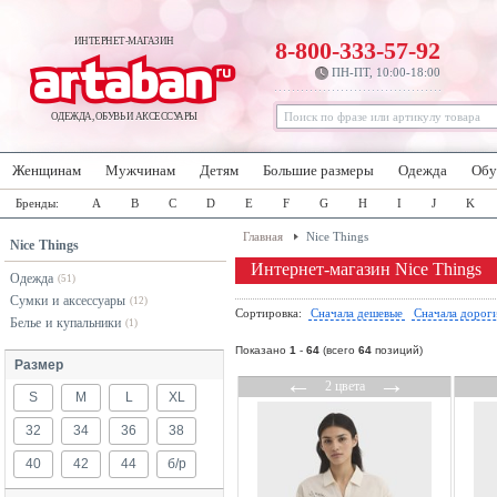
ИНТЕРНЕТ-МАГАЗИН
8-800-333-57-92
ПН-ПТ, 10:00-18:00
ОДЕЖДА, ОБУВЬ И АКСЕССУАРЫ
Женщинам
Мужчинам
Детям
Большие размеры
Одежда
Обу
Бренды:
A
B
C
D
E
F
G
H
I
J
K
Главная
Nice Things
Nice Things
Интернет-магазин Nice Things
Одежда
(51)
Сумки и аксессуары
(12)
Сортировка:
Сначала дешевые
Сначала дорог
Белье и купальники
(1)
Показано
1
-
64
(всего
64
позиций)
Размер
←
→
2 цвета
S
M
L
XL
32
34
36
38
40
42
44
б/р