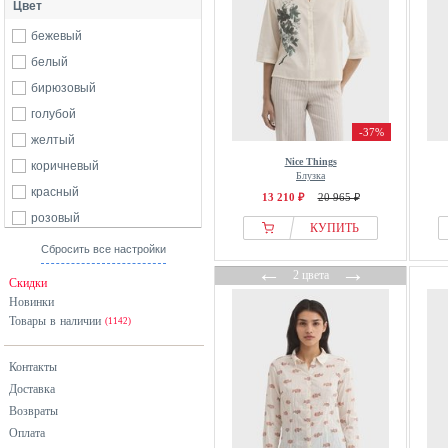
Цвет
бежевый
белый
бирюзовый
голубой
-37%
желтый
Nice Things
коричневый
Блузка
красный
13 210 ₽
20 965 ₽
розовый
КУПИТЬ
серый
Сбросить все настройки
←
→
синий
2 цвета
Скидки
хаки
Новинки
Товары в наличии
черный
(1142)
Контакты
Доставка
Возвраты
Оплата