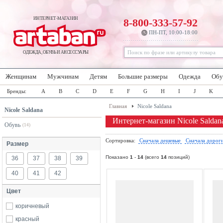
ИНТЕРНЕТ-МАГАЗИН
8-800-333-57-92
ПН-ПТ, 10:00-18:00
ОДЕЖДА, ОБУВЬ И АКСЕССУАРЫ
Женщинам
Мужчинам
Детям
Большие размеры
Одежда
Обу
Бренды:
A
B
C
D
E
F
G
H
I
J
K
Главная
Nicole Saldana
Nicole Saldana
Интернет-магазин Nicole Saldan
Обувь
(14)
Сортировка:
Сначала дешевые
Сначала дорог
Размер
Показано
1
-
14
(всего
14
позиций)
36
37
38
39
40
41
42
Цвет
коричневый
красный