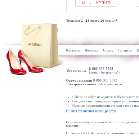
КУПИТЬ
Показано
1
-
14
(всего
14
позиций)
Контакты
Доставка
Оплата
Гарантии
К
8-800-333-5792
Все регионы
(звонок бесплатный)
Отдел доставки:
8-800-333-5793
Электронная почта:
info@artaban.ru
Сейчас на сайте находится 4005 посетителе
Сегодня наши менеджеры приняли 0 звонков
Средняя продолжительность разговоров наши
Полная статистика нашей работы
Если вы все еще сомневаетесь, стоит ли делать 
выгодно.
Политика ООО "Артабана" в отношении обрабо