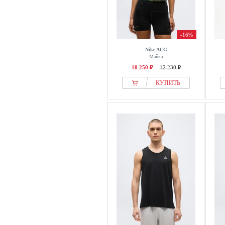
-16%
Nike ACG
Майка
10 250 ₽
12 230 ₽
КУПИТЬ