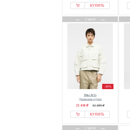
КУПИТЬ
←
→
2 цвета
-40%
Nike ACG
Джинсовая куртка
25 430 ₽
42 390 ₽
КУПИТЬ
←
→
2 цвета