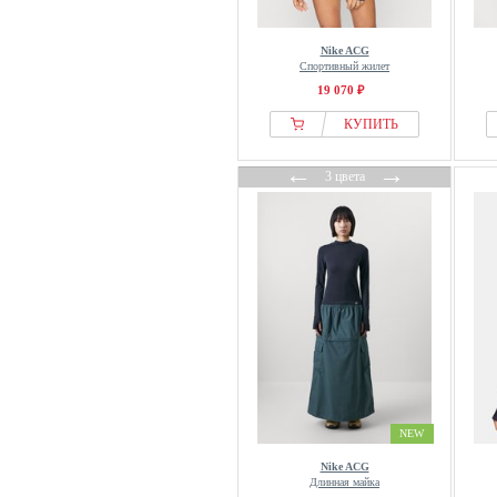
Nike ACG
Спортивный жилет
19 070 ₽
КУПИТЬ
←
→
3 цвета
NEW
Nike ACG
Длинная майка