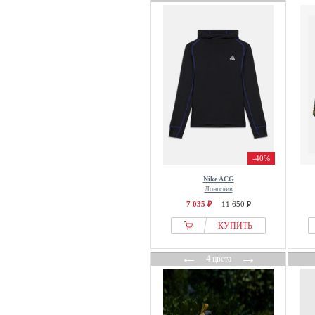
-40%
Nike ACG
Лонгслив
7 035 ₽
11 650 ₽
КУПИТЬ
←
→
4 цвета