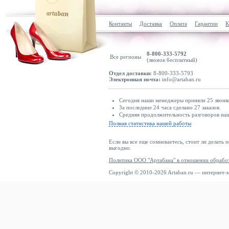
Контакты
Доставка
Оплата
Гарантии
К
8-800-333-5792
Все регионы
(звонок бесплатный)
Отдел доставки:
8-800-333-5793
Электронная почта:
info@artaban.ru
Сегодня наши менеджеры приняли 25 звонко
За последние 24 часа сделано 27 заказов.
Средняя продолжительность разговоров наш
Полная статистика нашей работы
Если вы все еще сомневаетесь, стоит ли делать 
выгодно.
Политика ООО "Артабана" в отношении обрабо
Copyright © 2010-2026 Artaban.ru — интернет-