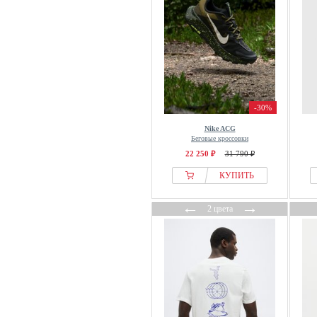
-30%
Nike ACG
Беговые кроссовки
22 250 ₽
31 790 ₽
КУПИТЬ
←
→
2 цвета