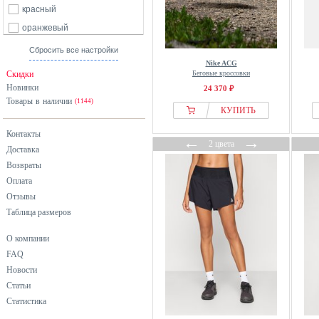
красный
оранжевый
разноцветный
Сбросить все настройки
Nike ACG
розовый
Скидки
Беговые кроссовки
серебристый
Новинки
24 370 ₽
Товары в наличии
серый
(1144)
КУПИТЬ
синий
Контакты
←
→
фиолетовый
2 цвета
Доставка
черный
Возвраты
Оплата
Отзывы
Таблица размеров
О компании
FAQ
Новости
Статьи
Статистика