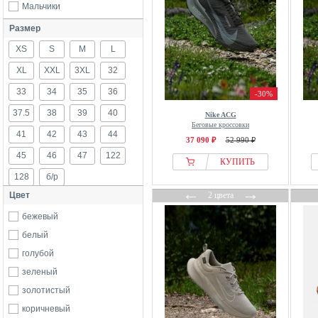
Мальчики
Размер
XS
S
M
L
XL
XXL
3XL
32
33
34
35
36
-30%
37.5
38
39
40
Nike ACG
Беговые кроссовки
41
42
43
44
37 090 ₽
52 990 ₽
45
46
47
122
КУПИТЬ
128
б/р
←
→
Цвет
2 цвета
бежевый
белый
голубой
зеленый
золотистый
коричневый