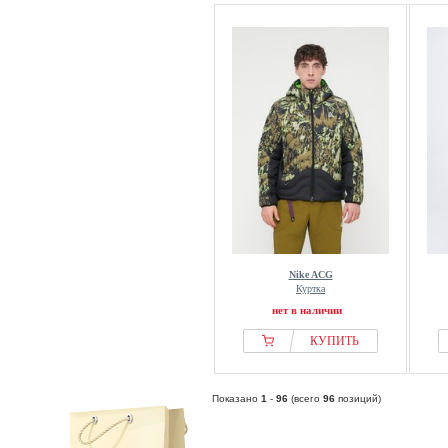
Nike ACG
Куртка
нет в наличии
КУПИТЬ
Показано
1
-
96
(всего
96
позиций)