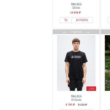
Nike ACG
Шорты
14 830 ₽
КУПИТЬ
←
→
5 цветов
-21%
Nike ACG
Футболка
6 705 ₽
8 520 ₽