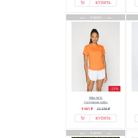
КУПИТЬ
←
→
4 цвета
-21%
Nike ACG
Спортивная майка
9 665 ₽
12 230 ₽
КУПИТЬ
←
→
4 цвета