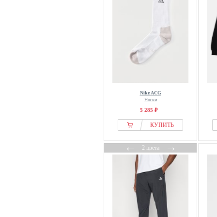
Nike ACG
Носки
5 285 ₽
КУПИТЬ
←
→
2 цвета