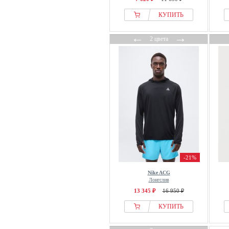
КУПИТЬ
←
→
2 цвета
-21%
Nike ACG
Лонгслив
13 345 ₽
16 950 ₽
КУПИТЬ