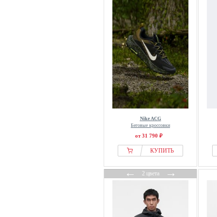
Nike ACG
Беговые кроссовки
от 31 790 ₽
КУПИТЬ
←
→
2 цвета