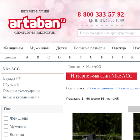
ИНТЕРНЕТ-МАГАЗИН
8-800-333-57-92
ПН-ПТ, 10:00-18:00
ОДЕЖДА, ОБУВЬ И АКСЕССУАРЫ
Женщинам
Мужчинам
Детям
Большие размеры
Одежда
Обу
Бренды:
A
B
C
D
E
F
G
H
I
J
K
Главная
Nike ACG
Nike ACG
Интернет-магазин Nike ACG
Одежда
(71)
Обувь
(18)
Сортировка:
Сначала дешевые
Сначала дорог
Сумки и аксессуары
(6)
Белье и купальники
(1)
Показано
1
-
96
(всего
96
позиций)
Пол
Женщины
Мужчины
Девочки