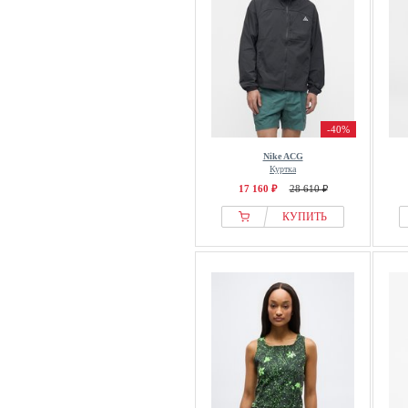
-40%
Nike ACG
Куртка
17 160 ₽
28 610 ₽
КУПИТЬ