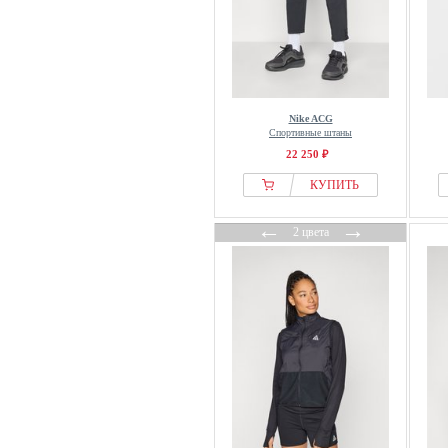
Nike ACG
Спортивные штаны
22 250 ₽
КУПИТЬ
←
→
2 цвета