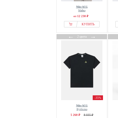
Nike ACG
Майка
от 12 230 ₽
КУПИТЬ
←
→
2 цвета
-35%
Nike ACG
Футболка
5 260 ₽
8 035 ₽