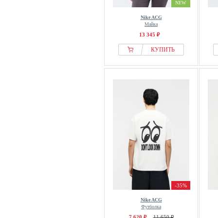
NEW
Nike ACG
Майка
13 345 ₽
КУПИТЬ
-35%
Nike ACG
Футболка
7 620 ₽
11 650 ₽