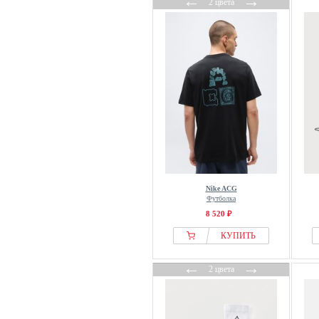
←
→
2 цвета
Nike ACG
Футболка
8 520 ₽
КУПИТЬ
←
→
2 цвета