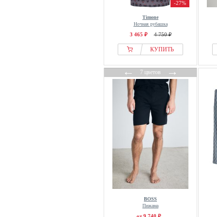
-27%
Timone
Ночная рубашка
3 465 ₽
4 750 ₽
КУПИТЬ
←
→
7 цветов
BOSS
Пижама
от 9 740 ₽