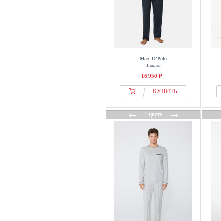
Marc O'Polo
Пижама
16 950 ₽
КУПИТЬ
←
→
3 цвета