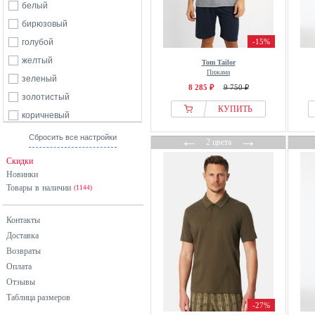
Diesel
белый
Disney
бирюзовый
ellesse
голубой
-15%
Emporio Armani
желтый
Tom Tailor
Пижама
Erwin Muuller
зеленый
8 285 ₽
9 750 ₽
ESOTIQ
золотистый
КУПИТЬ
FatFace
коричневый
From Germany With Love
красный
←
→
Сбросить все настройки
2 цвета
G Gregory
оранжевый
Скидки
G-star Raw
разноцветный
Новинки
GANT
Товары в наличии
розовый
(1144)
GAP
серый
Контакты
Gisela
синий
Доставка
Götzburg
фиолетовый
Возвраты
Guess
хаки
Оплата
H.I.S
черный
Отзывы
HAJO
Таблица размеров
-27%