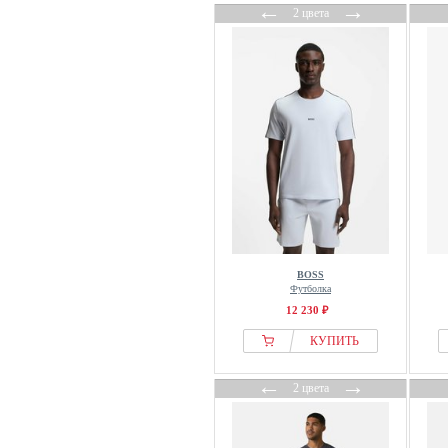
←
→
2 цвета
BOSS
Футболка
12 230 ₽
КУПИТЬ
←
→
2 цвета