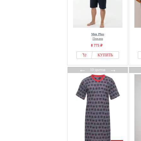
Men Plus
Пижама
8 775 ₽
КУПИТЬ
←
→
10 цветов