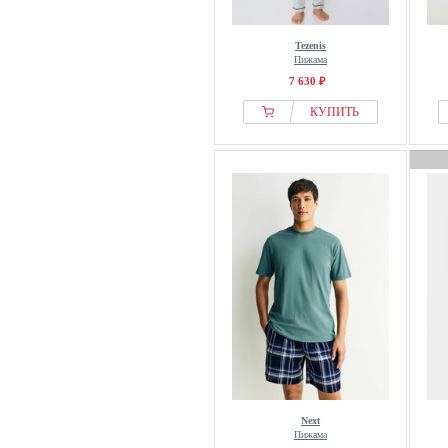
Tezenis
Пижама
7 630 ₽
КУПИТЬ
Next
Пижама