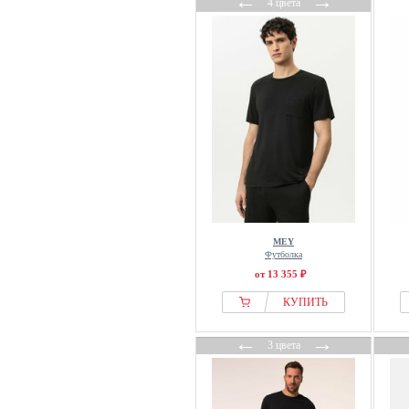
←
→
4 цвета
MEY
Футболка
от 13 355 ₽
КУПИТЬ
←
→
3 цвета