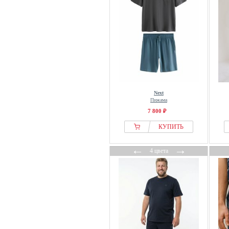
Next
Пижама
7 800 ₽
КУПИТЬ
←
→
4 цвета