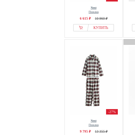
Next
Пижама
6 615 ₽
10 960 ₽
КУПИТЬ
-27%
Next
Пижама
9 795 ₽
13 355 ₽