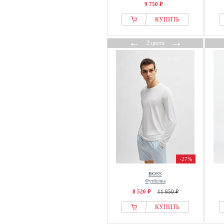
9 750 ₽
КУПИТЬ
←
→
2 цвета
-27%
BOSS
Футболка
8 520 ₽
11 650 ₽
КУПИТЬ