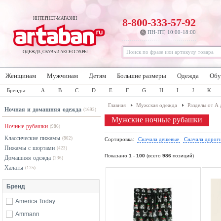
ИНТЕРНЕТ-МАГАЗИН
8-800-333-57-92
ПН-ПТ, 10:00-18:00
ОДЕЖДА, ОБУВЬ И АКСЕССУАРЫ
Женщинам
Мужчинам
Детям
Большие размеры
Одежда
Обу
Бренды:
A
B
C
D
E
F
G
H
I
J
K
Главная
Мужская одежда
Разделы от А 
Ночная и домашняя одежда
(1693)
Мужские ночные рубашки
Ночные рубашки
(986)
Классические пижамы
(802)
Сортировка:
Сначала дешевые
Сначала дорог
Пижамы с шортами
(423)
Показано
1
-
100
(всего
986
позиций)
Домашняя одежда
(236)
Халаты
(175)
Бренд
America Today
Ammann