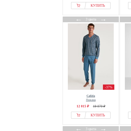
КУПИТЬ
←
→
3 цвета
-37%
Calida
Пижама
12 015 ₽
19 070 ₽
КУПИТЬ
←
→
3 цвета