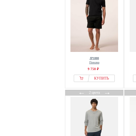
JP1880
Пижама
9 750 ₽
КУПИТЬ
←
→
2 цвета