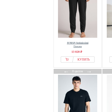
United Colors of Benetton
WHISTLER
Yamamay
YOURTURN
IUMAN Intimissimi
Пижама
13 020 ₽
КУПИТЬ
←
→
8 цветов