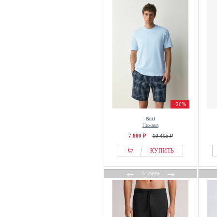
Paul Smith
Phil & Co.
Pier One
Pockies
Roger Kent
S.oliver
Schiesser
Seasalt Cornwall
-26%
Seidensticker
Next
SKINY
Пижама
Tezenis
7 800 ₽
10 495 ₽
THE SET
КУПИТЬ
Threadbare
←
→
Timone
4 цвета
Tom Tailor
Tommy Hilfiger
uncover by SCHIESSER