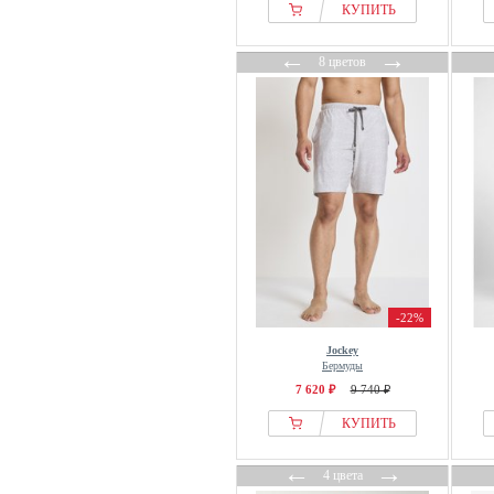
КУПИТЬ
Karl Lagerfeld
Lacoste
←
→
8 цветов
Lela & Buratti
Les Deux
Lindbergh
Lousy Livin Underwear
Mango
Marc OPolo
Marks & Spencer
Massimo Dutti
Men Plus
-22%
MEY
Jockey
Moschino
Бермуды
7 620 ₽
9 740 ₽
New Look
Next
КУПИТЬ
OppoSuits
←
→
4 цвета
OVS