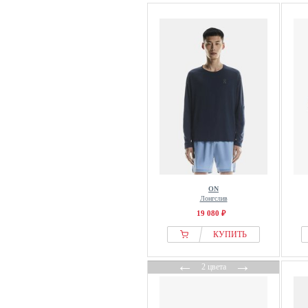
ON
Лонгслив
19 080 ₽
КУПИТЬ
←
→
2 цвета