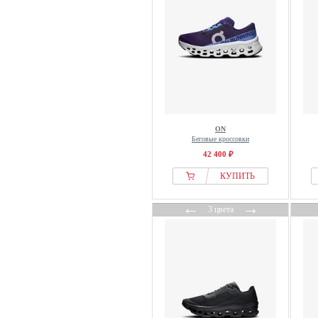
ON
Беговые кроссовки
42 400 ₽
КУПИТЬ
←
→
3 цвета