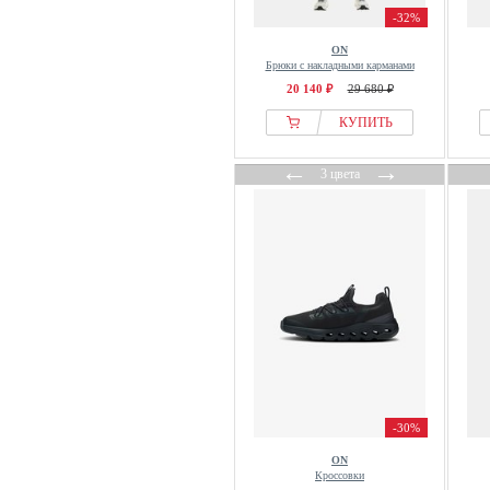
-32%
ON
Брюки с накладными карманами
20 140 ₽
29 680 ₽
КУПИТЬ
←
→
3 цвета
-30%
ON
Кроссовки