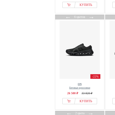
КУПИТЬ
←
→
6 цветов
-22%
ON
Беговые кроссовки
26 500 ₽
33 920 ₽
КУПИТЬ
←
→
2 цвета