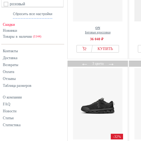
розовый
серебристый
Сбросить все настройки
серый
Скидки
ON
синий
Новинки
Беговые кроссовки
Товары в наличии
фиолетовый
(1144)
36 040 ₽
хаки
КУПИТЬ
Контакты
черный
Доставка
←
→
3 цвета
Возвраты
Оплата
Отзывы
Таблица размеров
О компании
FAQ
Новости
Статьи
Статистика
-32%