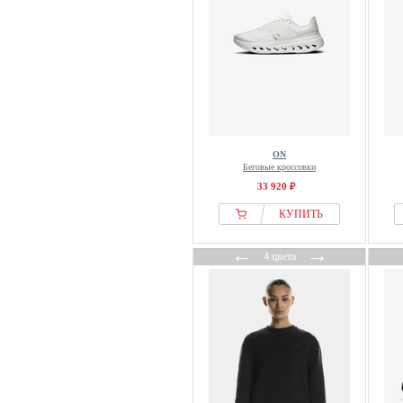
ON
Беговые кроссовки
33 920 ₽
КУПИТЬ
←
→
4 цвета