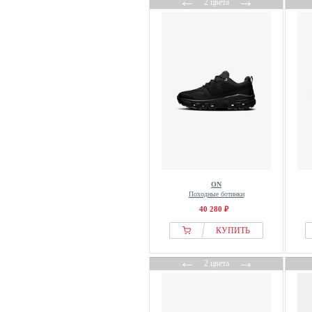
←
→
2 цвета
ON
Походные ботинки
40 280 ₽
КУПИТЬ
←
→
2 цвета