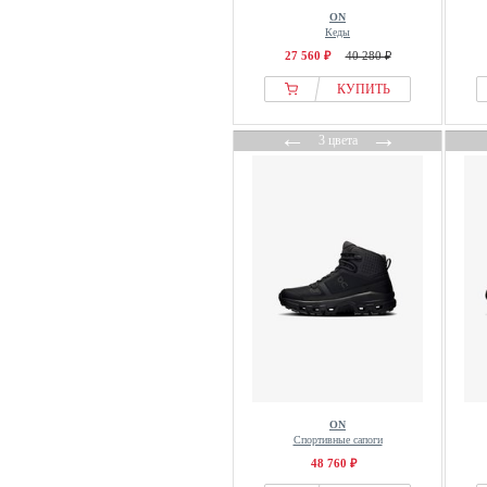
ON
Кеды
27 560 ₽
40 280 ₽
КУПИТЬ
←
→
3 цвета
ON
Спортивные сапоги
48 760 ₽