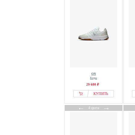
ON
Кеды
29 680 ₽
КУПИТЬ
←
→
4 цвета