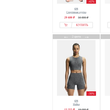
-42%
ON
Спортивная куртка
29 680 ₽
50 880 ₽
КУПИТЬ
←
→
2 цвета
-30%
ON
Майка
13 355 ₽
19 080 ₽