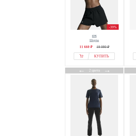
-39%
ON
Шорты
11 660 ₽
19 080 ₽
КУПИТЬ
←
→
2 цвета