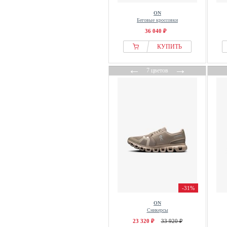
ON
Беговые кроссовки
36 040 ₽
КУПИТЬ
←
→
7 цветов
-31%
ON
Сникерсы
23 320 ₽
33 920 ₽