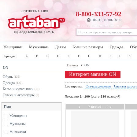
ИНТЕРНЕТ-МАГАЗИН
8-800-333-57-92
ПН-ПТ, 10:00-18:00
ОДЕЖДА, ОБУВЬ И АКСЕССУАРЫ
Женщинам
Мужчинам
Детям
Большие размеры
Одежда
Обу
Бренды:
A
B
C
D
E
F
G
H
I
J
K
Главная
ON
ON
Интернет-магазин ON
Обувь
(135)
Одежда
(123)
Сортировка:
Сначала дешевые
Сначала дорог
Белье и купальники
(19)
Сумки и аксессуары
(9)
Показано
1
-
100
(всего
286
позиций)
←
→
7 цветов
Пол
Женщины
Мужчины
Мальчики