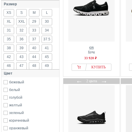
Размер
XS
S
M
L
XL
XXL
29
30
31
32
33
34
35
36
37
37.5
38
39
40
41
ON
Кеды
42
43
44
45
33 920 ₽
46
47
48
49
КУПИТЬ
Цвет
50
б/р
←
→
2 цвета
бежевый
белый
голубой
желтый
зеленый
коричневый
оранжевый