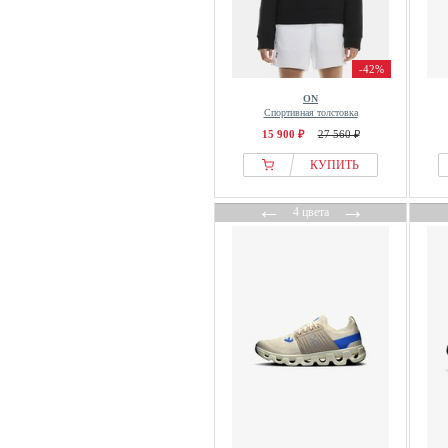
-42%
ON
Спортивная толстовка
15 900 ₽
27 560 ₽
КУПИТЬ
←
→
4 цвета