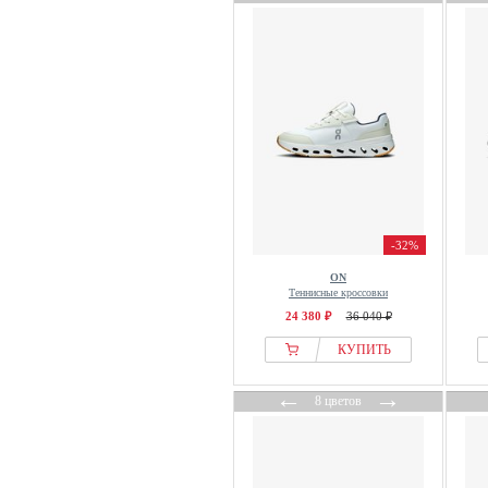
-32%
ON
Теннисные кроссовки
24 380 ₽
36 040 ₽
КУПИТЬ
←
→
8 цветов