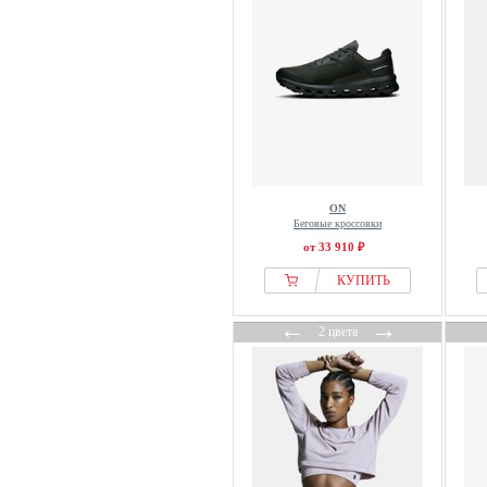
ON
Беговые кроссовки
от 33 910 ₽
КУПИТЬ
←
→
2 цвета