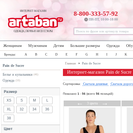
ИНТЕРНЕТ-МАГАЗИН
8-800-333-57-92
ПН-ПТ, 10:00-18:00
ОДЕЖДА, ОБУВЬ И АКСЕССУАРЫ
Женщинам
Мужчинам
Детям
Большие размеры
Одежда
Обу
Бренды:
A
B
C
D
E
F
G
H
I
J
K
Главная
Pain de Sucre
Pain de Sucre
Интернет-магазин Pain de Sucre
Белье и купальники
(46)
Одежда
(10)
Сортировка:
Сначала дешевые
Сначала дорог
Размер
Показано
1
-
56
(всего
56
позиций)
XS
S
M
L
←
→
3 цвета
XL
32
34
36
38
Цвет