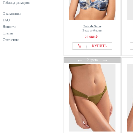
Таблица размеров
О компании
FAQ
Новости
Pain de Sucre
Верх от бикини
Статьи
29 680 ₽
Статистика
КУПИТЬ
←
→
2 цвета