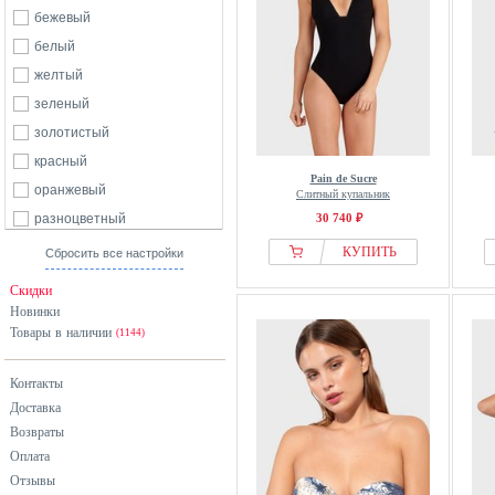
бежевый
белый
желтый
зеленый
золотистый
красный
Pain de Sucre
оранжевый
Слитный купальник
разноцветный
30 740 ₽
розовый
КУПИТЬ
Сбросить все настройки
серый
Скидки
синий
Новинки
Товары в наличии
хаки
(1144)
черный
Контакты
Доставка
Возвраты
Оплата
Отзывы