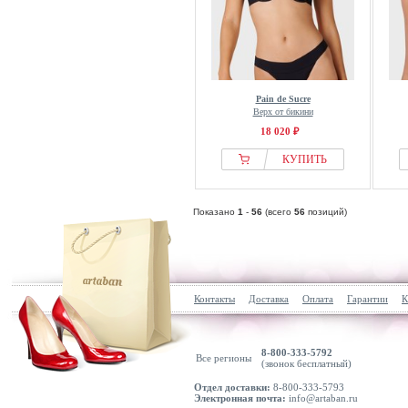
Pain de Sucre
Верх от бикини
18 020 ₽
КУПИТЬ
Показано
1
-
56
(всего
56
позиций)
Контакты
Доставка
Оплата
Гарантии
К
8-800-333-5792
Все регионы
(звонок бесплатный)
Отдел доставки:
8-800-333-5793
Электронная почта:
info@artaban.ru