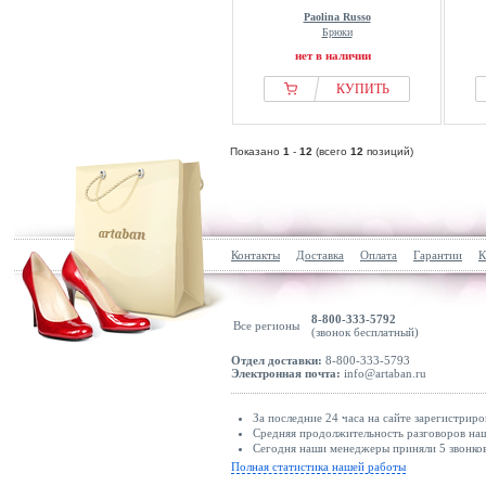
Paolina Russo
Брюки
нет в наличии
КУПИТЬ
Показано
1
-
12
(всего
12
позиций)
Контакты
Доставка
Оплата
Гарантии
К
8-800-333-5792
Все регионы
(звонок бесплатный)
Отдел доставки:
8-800-333-5793
Электронная почта:
info@artaban.ru
За последние 24 часа на сайте зарегистриро
Средняя продолжительность разговоров наш
Сегодня наши менеджеры приняли 5 звонков
Полная статистика нашей работы