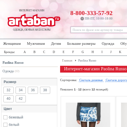
ИНТЕРНЕТ-МАГАЗИН
8-800-333-57-92
ПН-ПТ, 10:00-18:00
ОДЕЖДА, ОБУВЬ И АКСЕССУАРЫ
Женщинам
Мужчинам
Детям
Большие размеры
Одежда
Обу
Бренды:
A
B
C
D
E
F
G
H
I
J
K
Главная
Paolina Russo
Paolina Russo
Интернет-магазин Paolina Russo
Одежда
(12)
Сортировка:
Сначала дешевые
Сначала дорог
Размер
Показано
1
-
12
(всего
12
позиций)
32
34
36
38
40
42
Цвет
бежевый
белый