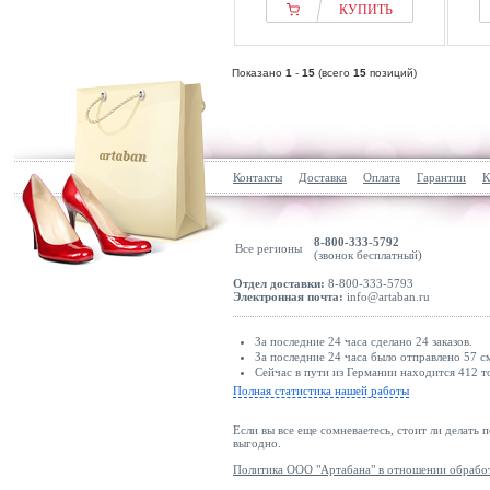
КУПИТЬ
Показано
1
-
15
(всего
15
позиций)
Контакты
Доставка
Оплата
Гарантии
К
8-800-333-5792
Все регионы
(звонок бесплатный)
Отдел доставки:
8-800-333-5793
Электронная почта:
info@artaban.ru
За последние 24 часа сделано 24 заказов.
За последние 24 часа было отправлено 57 с
Сейчас в пути из Германии находится 412 т
Полная статистика нашей работы
Если вы все еще сомневаетесь, стоит ли делать 
выгодно.
Политика ООО "Артабана" в отношении обрабо