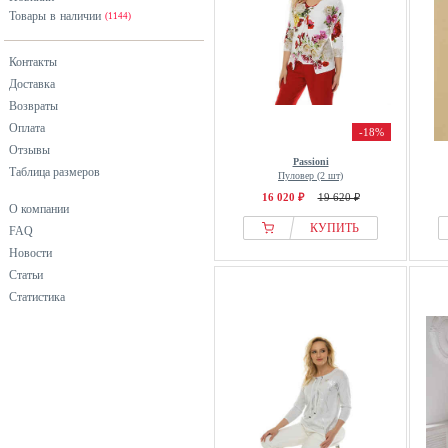
Товары в наличии
(1144)
Контакты
Доставка
Возвраты
Оплата
-18%
Отзывы
Passioni
Таблица размеров
Пуловер (2 шт)
16 020 ₽
19 620 ₽
О компании
КУПИТЬ
FAQ
Новости
Статьи
Статистика