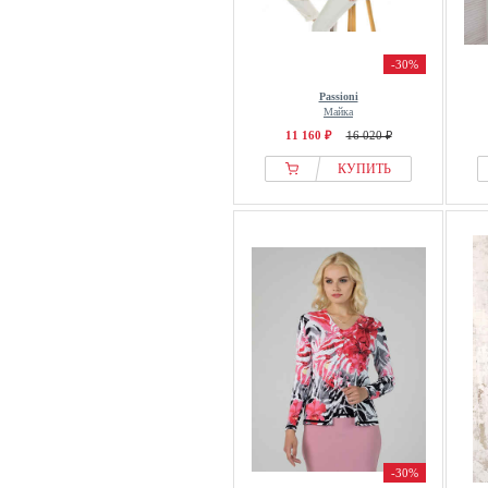
-30%
Passioni
Майка
11 160 ₽
16 020 ₽
КУПИТЬ
-30%