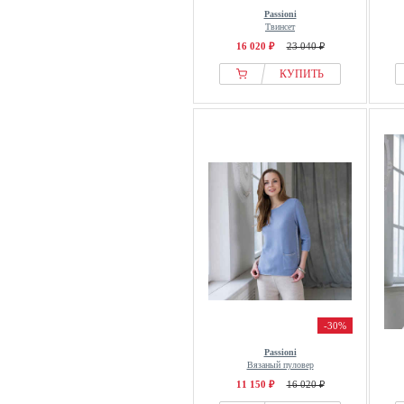
Passioni
Твинсет
16 020 ₽
23 040 ₽
КУПИТЬ
-30%
Passioni
Вязаный пуловер
11 150 ₽
16 020 ₽