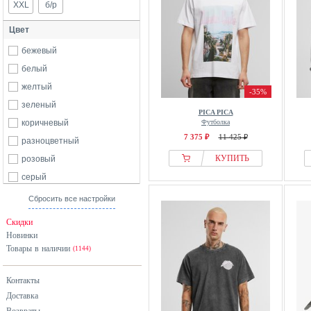
XXL
б/р
Цвет
бежевый
белый
желтый
-35%
зеленый
PICA PICA
коричневый
Футболка
7 375 ₽
11 425 ₽
разноцветный
КУПИТЬ
розовый
серый
синий
Сбросить все настройки
черный
Скидки
Новинки
Товары в наличии
(1144)
Контакты
Доставка