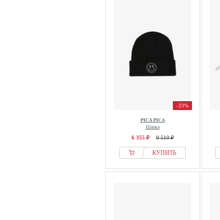
-33%
PICA PICA
Шапка
6 355 ₽
9 510 ₽
КУПИТЬ