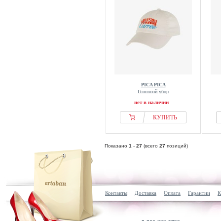
PICA PICA
Головной убор
нет в наличии
КУПИТЬ
Показано
1
-
27
(всего
27
позиций)
Контакты
Доставка
Оплата
Гарантии
К