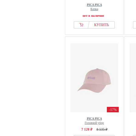
PICA PICA
Кепка
нет в наличии
КУПИТЬ
-17%
PICA PICA
Головной убор
7 120 ₽
8 535 ₽