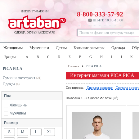
ИНТЕРНЕТ-МАГАЗИН
8-800-333-57-92
ПН-ПТ, 10:00-18:00
ОДЕЖДА, ОБУВЬ И АКСЕССУАРЫ
Женщинам
Мужчинам
Детям
Большие размеры
Одежда
Обу
Бренды:
A
B
C
D
E
F
G
H
I
J
K
Главная
PICA PICA
PICA PICA
Интернет-магазин PICA PICA
Сумки и аксессуары
(21)
Одежда
(6)
Сортировка:
Сначала дешевые
Сначала дорог
Пол
Показано
1
-
27
(всего
27
позиций)
Женщины
Мужчины
Размер
S
M
L
XL