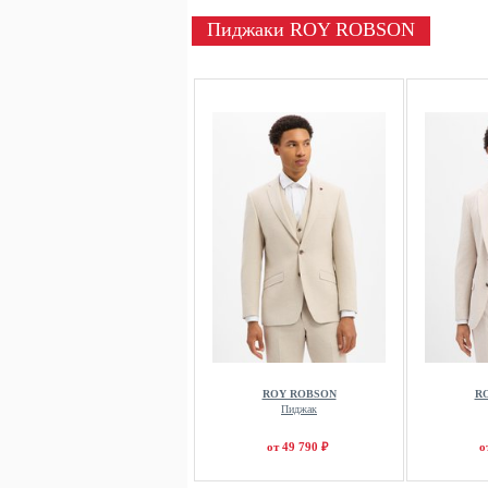
Пиджаки ROY ROBSON
ROY ROBSON
R
Пиджак
от 49 790 ₽
о