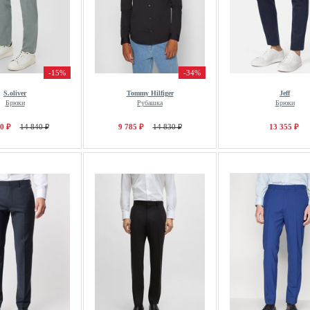
-15%
-34%
S.oliver
Tommy Hilfiger
Jeff
Брюки
Рубашка
Брюки
0 ₽
14 840 ₽
9 785 ₽
14 830 ₽
13 355 ₽