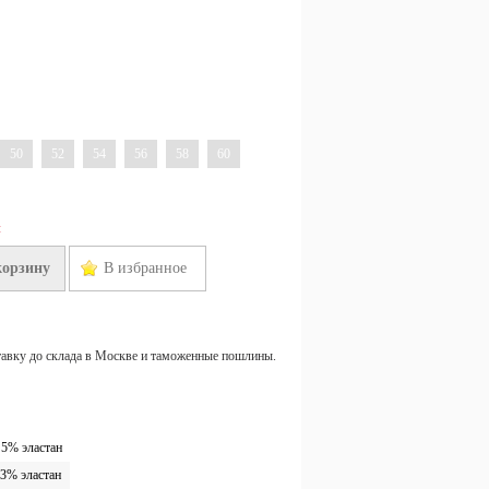
50
52
54
56
58
60
н
корзину
В избранное
тавку до склада в Москве и таможенные пошлины.
 5% эластан
 3% эластан