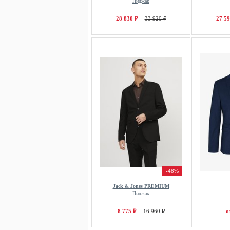
Пиджак
28 830 ₽
33 920 ₽
27 59
-48%
Jack & Jones PREMIUM
Пиджак
8 775 ₽
16 960 ₽
о