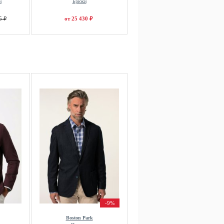
и
Брюки
5 ₽
от 25 430 ₽
-9%
Boston Park