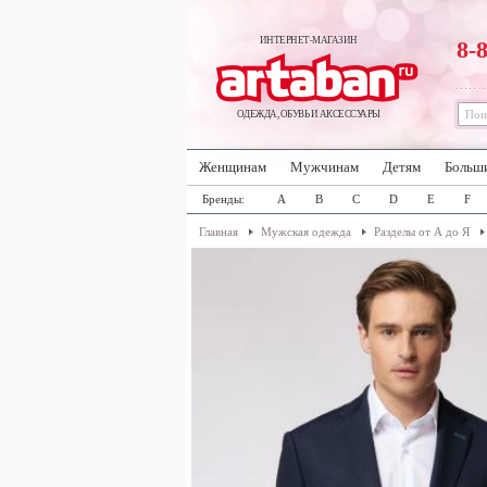
ИНТЕРНЕТ-МАГАЗИН
8-
ОДЕЖДА, ОБУВЬ И АКСЕССУАРЫ
Женщинам
Мужчинам
Детям
Больш
Бренды:
A
B
C
D
E
F
Главная
Мужская одежда
Разделы от А до Я