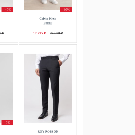
-40%
-40%
Calvin Klein
Брюки
0 ₽
17 795 ₽
29 670 ₽
-0%
ROY ROBSON