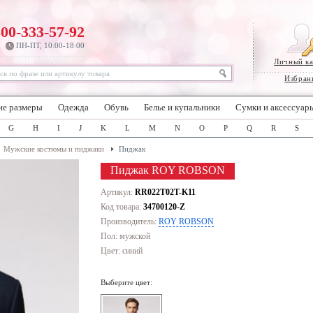
800-333-57-92
ПН-ПТ, 10:00-18:00
Личный к
Избран
ие размеры
Одежда
Обувь
Белье и купальники
Сумки и аксессуар
G
H
I
J
K
L
M
N
O
P
Q
R
S
Мужские костюмы и пиджаки
Пиджак
Пиджак ROY ROBSON
Артикул:
RR022T02T-K11
Код товара:
34700120-Z
Производитель:
ROY ROBSON
Пол: мужской
Цвет:
синий
Выберите цвет: