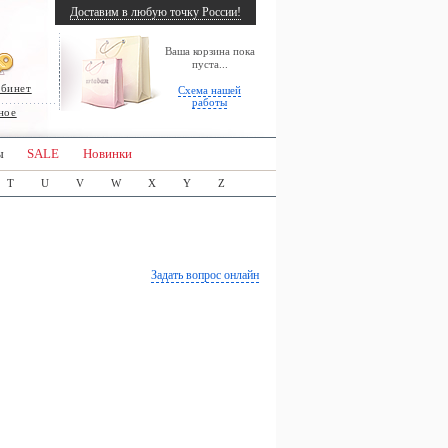
Доставим в любую точку России!
Ваша корзина пока
пуста...
абинет
Схема нашей
работы
ное
ы
SALE
Новинки
T
U
V
W
X
Y
Z
Задать вопрос онлайн