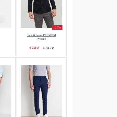
-16%
Jack & Jones PREMIUM
Рубашка
9 750 ₽
11 660 ₽