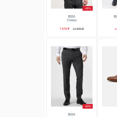
-48%
BOSS
R
Рубашка
7 670 ₽
14 830 ₽
о
-40%
BOSS