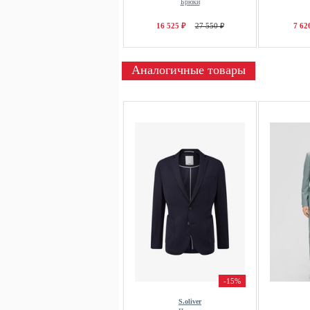
Брюки
16 525 ₽
27 550 ₽
7 62
Аналогичные товары
-15%
S.oliver