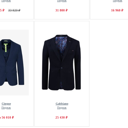
Пиджак
Пиджак
Пиджак
5 ₽
33 920 ₽
31 800 ₽
16 960 ₽
Cinque
Gabbiano
Пиджак
Пиджак
т 56 010 ₽
25 430 ₽