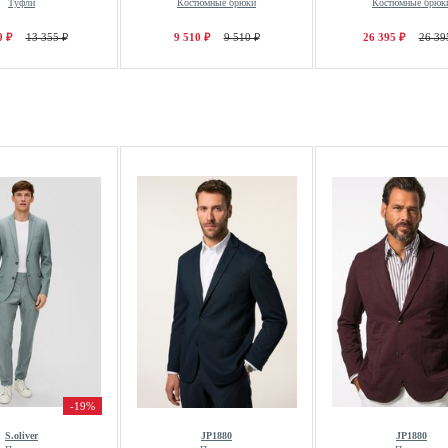
Туфли
Костюмные брюки
Костюмные брюк
0 ₽
13 355 ₽
9 510 ₽
9 510 ₽
26 395 ₽
26 39
-19%
S.oliver
JP1880
JP1880