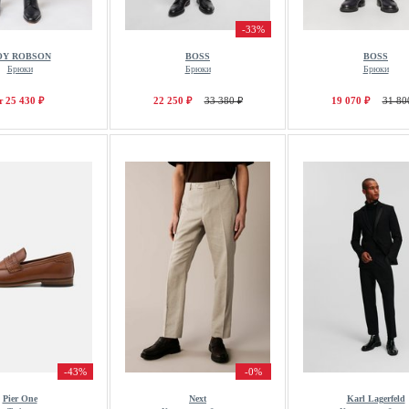
-33%
OY ROBSON
BOSS
BOSS
Брюки
Брюки
Брюки
т 25 430 ₽
22 250 ₽
33 380 ₽
19 070 ₽
31 80
-43%
-0%
Pier One
Next
Karl Lagerfeld