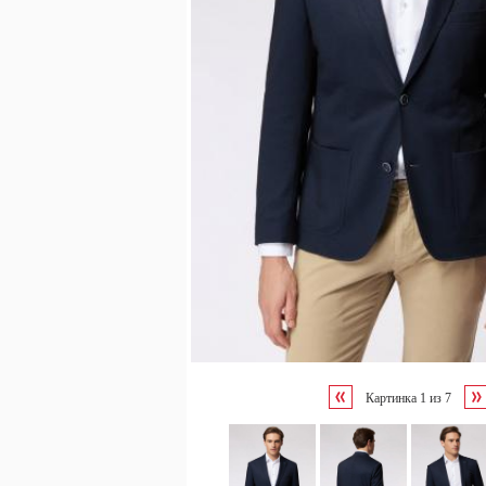
Картинка
1
из
7