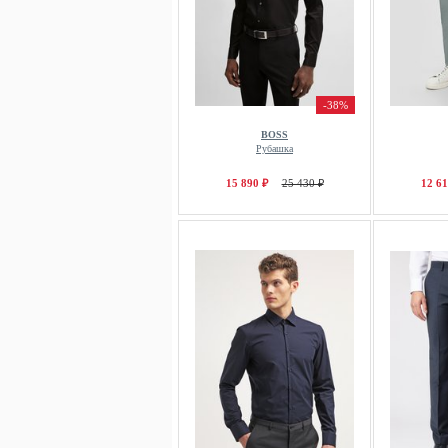
-38%
BOSS
Рубашка
15 890 ₽
25 430 ₽
12 61