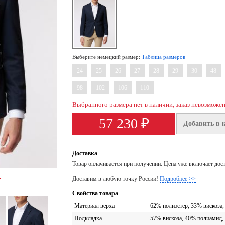
Выберите немецкий размер:
Таблица размеров
24
25
26
27
28
29
30
48
98
102
106
110
Выбранного размера нет в наличии, заказ невозможе
57 230 ₽
Добавить в 
Доставка
Товар оплачивается при получении. Цена уже включает дос
Доставим в любую точку России!
Подробнее >>
Свойства товара
Материал верха
62% полиэстер, 33% вискоза,
Подкладка
57% вискоза, 40% полиамид,