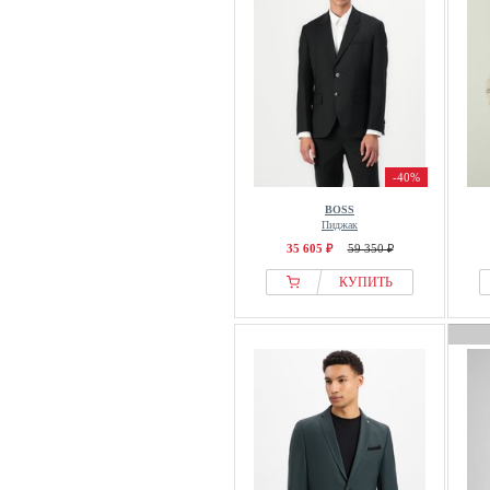
-40%
BOSS
Пиджак
35 605 ₽
59 350 ₽
КУПИТЬ