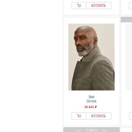
VSP
КУПИТЬ
WE Fashion
WEEKDAY
YOURTURN
ZUITABLE
Next
Пиджак
39 645 ₽
КУПИТЬ
←
→
3 цвета