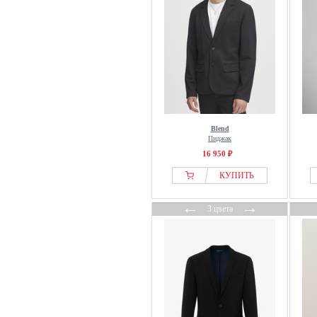
Blend
Пиджак
16 950 ₽
КУПИТЬ
←
→
3 цвета