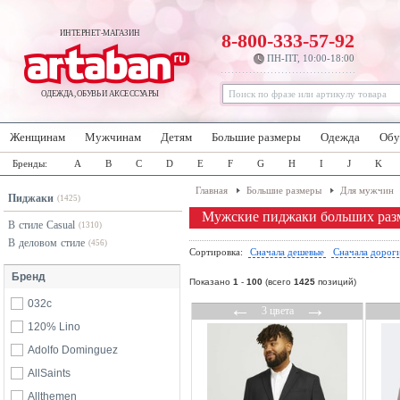
ИНТЕРНЕТ-МАГАЗИН
8-800-333-57-92
ПН-ПТ, 10:00-18:00
ОДЕЖДА, ОБУВЬ И АКСЕССУАРЫ
Женщинам
Мужчинам
Детям
Большие размеры
Одежда
Обу
Бренды:
A
B
C
D
E
F
G
H
I
J
K
Главная
Большие размеры
Для мужчин
Пиджаки
(1425)
Мужские пиджаки больших раз
В стиле Casual
(1310)
В деловом стиле
(456)
Сортировка:
Сначала дешевые
Сначала дорог
Бренд
Показано
1
-
100
(всего
1425
позиций)
032c
←
→
3 цвета
120% Lino
Adolfo Dominguez
AllSaints
Allthemen