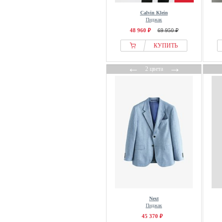
STREET ONE MEN
Calvin Klein
Strellson Sportswear
Пиджак
Suitable
48 960 ₽
69 950 ₽
Suitmeister
КУПИТЬ
TeeShoppen
←
→
The Kooples
2 цвета
Thomas Goodwin
Tiger of Sweden
Tom Tailor
Tommy Hilfiger
Trussardi
United Colors of Benetton
Van Gils
VENTI
Versace
Versace Jeans Couture
Next
Пиджак
Vivienne Westwood
45 370 ₽