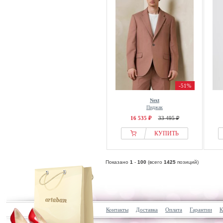
-51%
Next
Пиджак
16 535 ₽
33 495 ₽
КУПИТЬ
Показано
1
-
100
(всего
1425
позиций)
Контакты
Доставка
Оплата
Гарантии
К