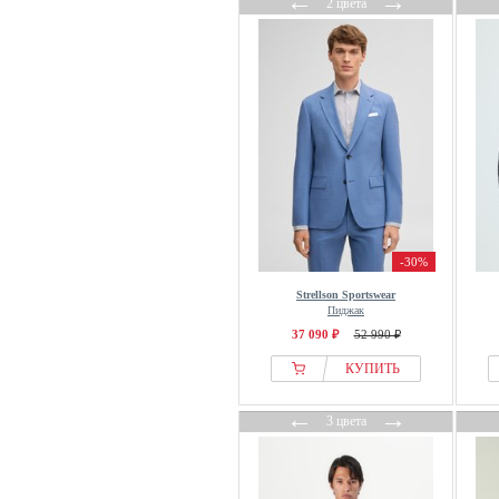
←
→
2 цвета
-30%
Strellson Sportswear
Пиджак
37 090 ₽
52 990 ₽
КУПИТЬ
←
→
3 цвета