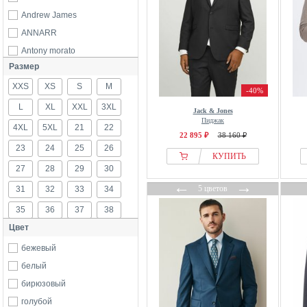
Andrew James
ANNARR
Antony morato
Размер
ARKET
XXS
Armani Exchange
XS
S
M
-40%
Armor lux
L
XL
XXL
3XL
Jack & Jones
Пиджак
ASPESI
4XL
5XL
21
22
22 895 ₽
38 160 ₽
Baldessarini
23
24
25
26
КУПИТЬ
Benvenuto.
27
28
29
30
Bläck
←
→
5 цветов
31
32
33
34
Blend
35
36
37
38
Boggi Milano
Цвет
Bolongaro Trevor
40
42
44
46
BONOBO Jeans
бежевый
47
48
49
50
BOSS
белый
51
52
53
54
Boston Park
бирюзовый
56
58
60
62
Brooks Brothers
голубой