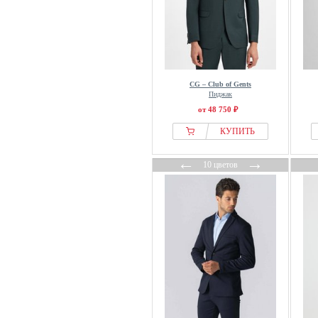
CG – Club of Gents
Пиджак
от 48 750 ₽
КУПИТЬ
←
→
10 цветов