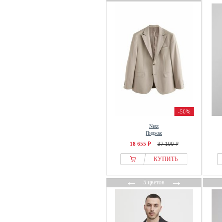
-50%
Next
Пиджак
18 655 ₽
37 100 ₽
КУПИТЬ
←
→
5 цветов