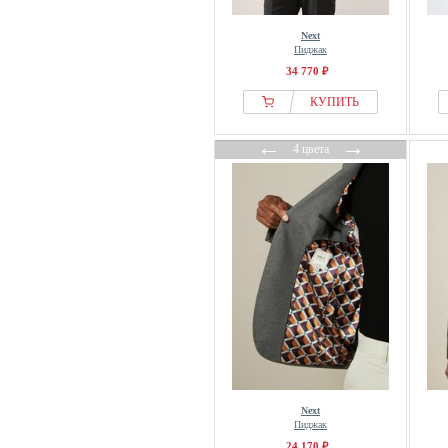
Next
Пиджак
34 770 ₽
КУПИТЬ
←
→
4 цвета
Next
Пиджак
24 170 ₽