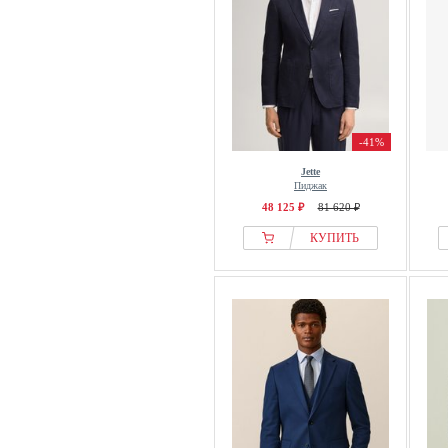
Marks & Spencer
Massimo Dutti
MATINIQUE
Men Plus
Michael Kors
-41%
Missoni
Jette
MM6 Maison Margiela
Пиджак
Nanushka
48 125 ₽
81 620 ₽
Next
КУПИТЬ
Nils Sundström
NN.07
OFF-WHITE
OFFICINE GENERALE
Olymp
OMBRE
Only & Sons
OppoSuits