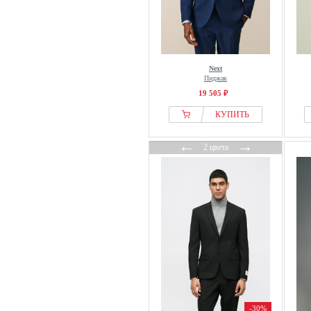
Oscar Jacobson
PAUL & JOE
Paul Smith
Pepe Jeans
Next
Пиджак
Pierre Cardin
19 505 ₽
PME LEGEND
КУПИТЬ
Reiss
RICANO
←
→
2 цвета
ROY ROBSON
S.oliver
Seasalt Cornwall
Seidensticker
Selected
Sister Jane
Slowear
Spieth & Wensky
Stockerpoint
-30%