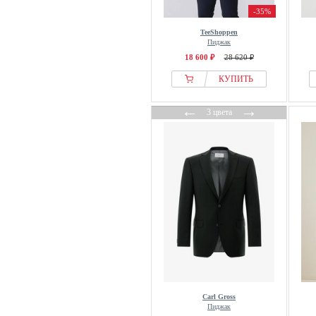
-35%
TeeShoppen
Пиджак
18 600 ₽
28 620 ₽
КУПИТЬ
←
→
3 цвета
Carl Gross
Пиджак