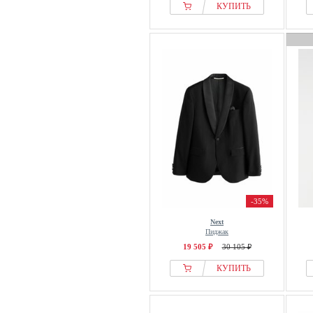
GAP
КУПИТЬ
GIORDANO
GOBI Cashmere
Guess
Hackett London
Harmont & Blaine
Heathe
HECHTER PARIS
Henrik Vibskov
House of Sunny
Isaac Dewhirst
-35%
IUMAN Intimissimi
Jack & Jones
Next
Пиджак
Jack & Jones PREMIUM
19 505 ₽
30 105 ₽
Jeff
КУПИТЬ
Jette
John Devin
JOOP! JEANS