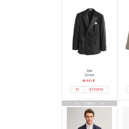
JP1880
Just Cavalli
Kappahl
Karl Lagerfeld
Key Largo
Kleinigkeit
Koton
Lacoste
Lederjacken24
Next
Lerros
Пиджак
40 915 ₽
Les Deux
Libertine-Libertine
КУПИТЬ
Lindbergh
←
→
2 цвета
Liu Jo
Mango
Marc OPolo
Mark Maddox