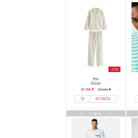
-23%
Next
Пижама
10 260 ₽
13 355 ₽
КУПИТЬ
←
→
2 цвета