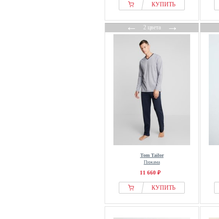
Marks & Spencer
КУПИТЬ
Marvel
←
→
2 цвета
Massimo Dutti
Men Plus
MEY
Moschino
Next
OppoSuits
OVS
Phil & Co.
Pier One
S.oliver
Schiesser
Tom Tailor
Пижама
Seasalt Cornwall
11 660 ₽
Seidensticker
КУПИТЬ
Tezenis
THE SET