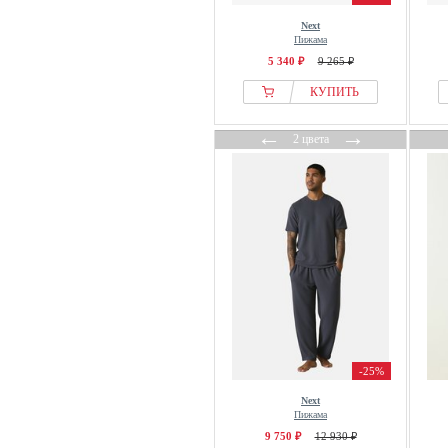
Next
Пижама
5 340 ₽
9 265 ₽
КУПИТЬ
←
→
2 цвета
-25%
Next
Пижама
9 750 ₽
12 930 ₽