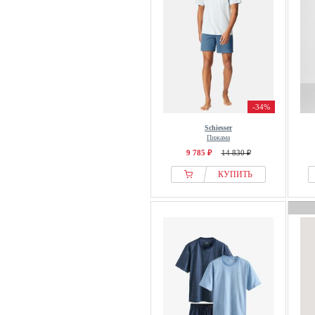
-34%
Schiesser
Пижама
9 785 ₽
14 830 ₽
КУПИТЬ