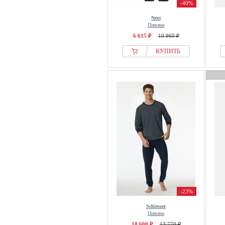
-40%
Next
Пижама
6 615 ₽
10 960 ₽
КУПИТЬ
-23%
Schiesser
Пижама
10 600 ₽
13 770 ₽