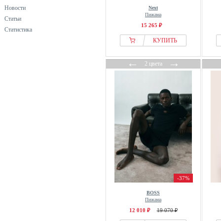
J.lindeberg
Новости
Next
Пижама
Статьи
Jack & Jones
15 265 ₽
Статистика
Jan Vanderstorm
КУПИТЬ
jbs
Jette
←
→
2 цвета
Jockey
JoJo Maman Bébé
Joules
JP1880
Kappahl
Karl Lagerfeld
Lacoste
Lela & Buratti
Les Deux
-37%
Loungeable
BOSS
Mango
Пижама
12 010 ₽
19 070 ₽
Marc OPolo