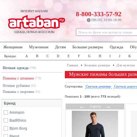
ИНТЕРНЕТ-МАГАЗИН
8-800-333-57-92
ПН-ПТ, 10:00-18:00
ОДЕЖДА, ОБУВЬ И АКСЕССУАРЫ
Женщинам
Мужчинам
Детям
Большие размеры
Одежда
Обу
Бренды:
A
B
C
D
E
F
G
H
I
J
K
Главная
Большие размеры
Для мужчин
Ночная одежда
(798)
Мужские пижамы больших разм
Пижамы с штанами
(773)
Ночные рубашки
(25)
Сортировка:
Сначала дешевые
Сначала дорог
Пижамы с шортами
(15)
Показано
1
-
100
(всего
773
позиций)
Бренд
←
→
3 цвета
Ammann
BadRhino
Bjorn Borg
Blend