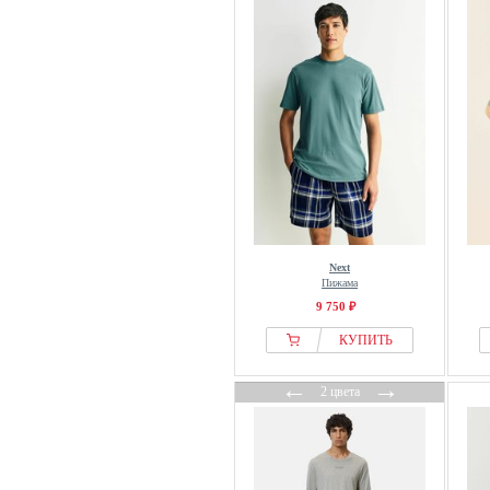
Threadbare
Tom Tailor
Tommy Hilfiger
uncover by SCHIESSER
United Colors of Benetton
WHISTLER
Yamamay
YOURTURN
Next
Пижама
9 750 ₽
КУПИТЬ
←
→
2 цвета