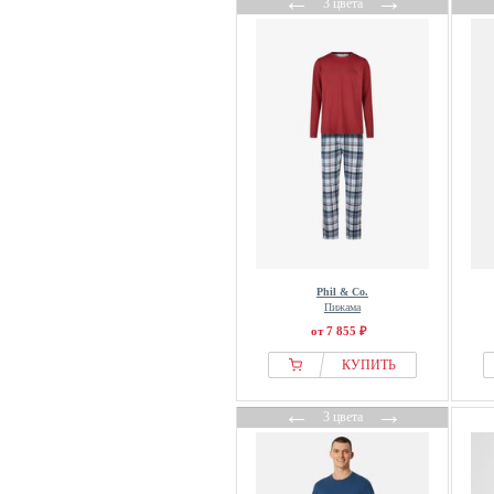
←
→
3 цвета
Phil & Co.
Пижама
от 7 855 ₽
КУПИТЬ
←
→
3 цвета