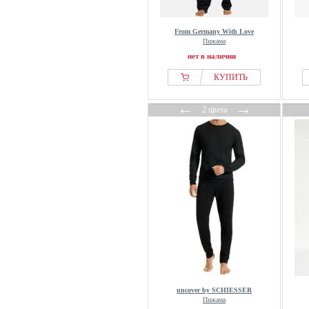
From Germany With Love
Пижама
нет в наличии
КУПИТЬ
←
→
2 цвета
uncover by SCHIESSER
Пижама