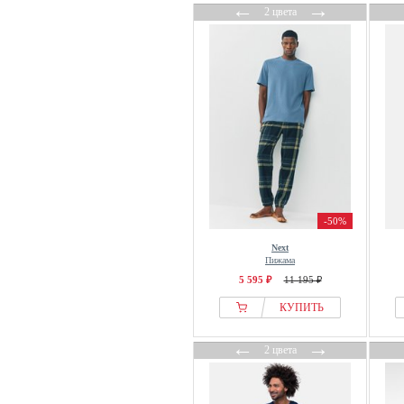
←
→
2 цвета
-50%
Next
Пижама
5 595 ₽
11 195 ₽
КУПИТЬ
←
→
2 цвета