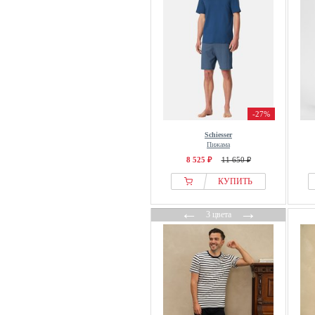
-27%
Schiesser
Пижама
8 525 ₽
11 650 ₽
КУПИТЬ
←
→
3 цвета