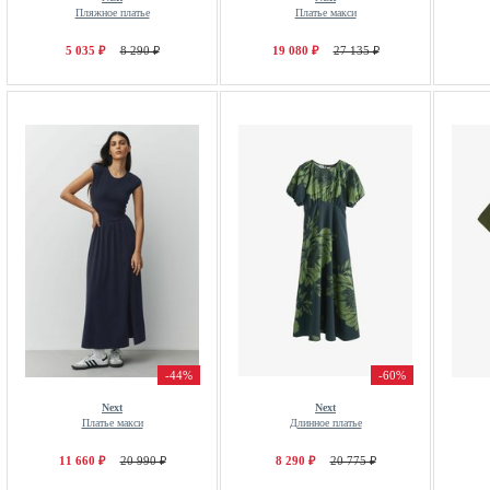
Пляжное платье
Платье макси
5 035 ₽
8 290 ₽
19 080 ₽
27 135 ₽
-44%
-60%
Next
Next
Платье макси
Длинное платье
11 660 ₽
20 990 ₽
8 290 ₽
20 775 ₽