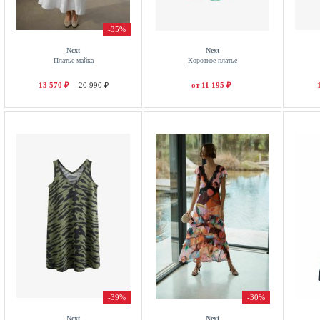
-35%
Next
Next
Платье-майка
Короткое платье
13 570 ₽
20 990 ₽
от 11 195 ₽
-39%
-30%
Next
Next