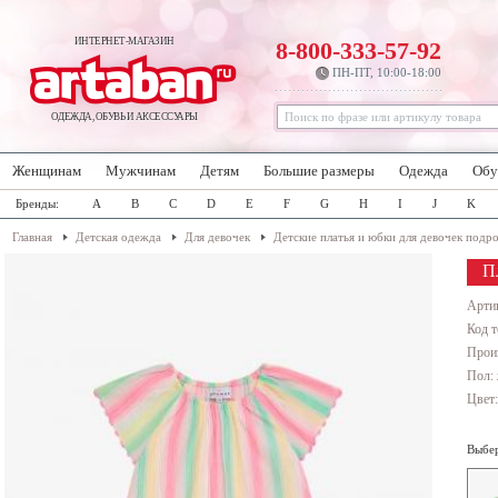
ИНТЕРНЕТ-МАГАЗИН
8-800-333-57-92
ПН-ПТ, 10:00-18:00
ОДЕЖДА, ОБУВЬ И АКСЕССУАРЫ
Женщинам
Мужчинам
Детям
Большие размеры
Одежда
Обу
Бренды:
A
B
C
D
E
F
G
H
I
J
K
Главная
Детская одежда
Для девочек
Детские платья и юбки для девочек подр
П
Арти
Код т
Прои
Пол: 
Цвет
Выбер